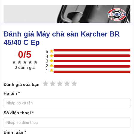
Đánh giá Máy chà sàn Karcher BR
45/40 C Ep
0/5
5
4
3
2
0 đánh giá
1
1 sao
2 sao
3 sao
4 sao
5 sao
Đánh giá của bạn
Họ tên *
Số điện thoại *
Bình luận *