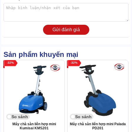
Vậy nên, bạn có thể vận hành máy cả buổi để hỗ trợ việc vệ sinh,
không cần cấp nước, xả thải nhiều lần.
Gửi đánh giá
Độ bền lên tới 25 năm
Có 3 chi tiết chứng minh độ bền vượt thời gian của máy chà rửa
sàn Karcher BR 45/40 C Ep:
Sản phẩm khuyến mại
- Thứ nhất là chất liệu hoàn thiện cực đẳng cấp, từ ngoài vào
32
32
trong, thể hiện qua từng chi tiết nhỏ.
- Thứ hai là khâu đánh giá, kiểm duyệt và sàng lọc cực khắt khe.
- Thứ ba là độ uy tín hiếm có của Karcher - thương hiệu thiết bị vệ
sinh đình đám tại Đức. Vậy nên không có gì bất ngờ khi máy có độ
bền lên tới 25 năm.
So sánh
So sánh
Máy chà sàn liên hợp mini
Máy chà sàn liên hợp mini Palada
Kumisai KMS201
PD201