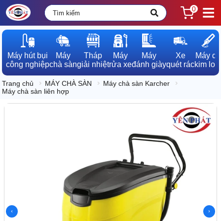
0
Máy hút bụi

Máy

Tháp

Máy

Máy

Xe

Máy dò

công nghiệp
chà sàn
giải nhiệt
rửa xe
đánh giày
quét rác
kim loạ
Trang chủ
MÁY CHÀ SÀN
Máy chà sàn Karcher
Máy chà sàn liên hợp