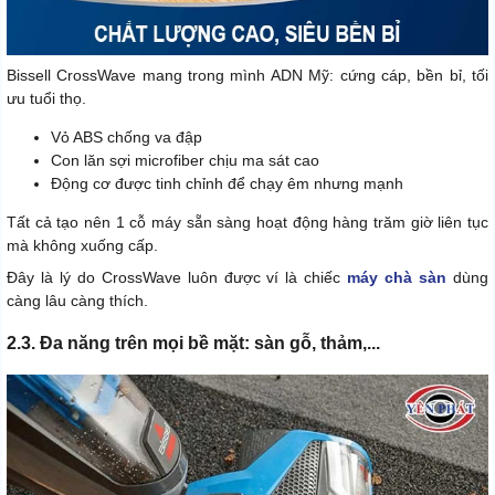
Bissell CrossWave mang trong mình ADN Mỹ: cứng cáp, bền bỉ, tối
ưu tuổi thọ.
Vỏ ABS chống va đập
Con lăn sợi microfiber chịu ma sát cao
Động cơ được tinh chỉnh để chạy êm nhưng mạnh
Tất cả tạo nên 1 cỗ máy sẵn sàng hoạt động hàng trăm giờ liên tục
mà không xuống cấp.
Đây là lý do CrossWave luôn được ví là chiếc
máy chà sàn
dùng
càng lâu càng thích.
2.3. Đa năng trên mọi bề mặt: sàn gỗ, thảm,...