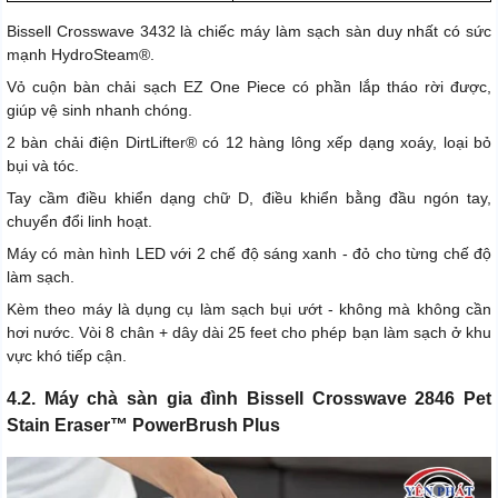
Bissell Crosswave 3432 là chiếc máy làm sạch sàn duy nhất có sức
mạnh HydroSteam®.
Vỏ cuộn bàn chải sạch EZ One Piece có phần lắp tháo rời được,
giúp vệ sinh nhanh chóng.
2 bàn chải điện DirtLifter® có 12 hàng lông xếp dạng xoáy, loại bỏ
bụi và tóc.
Tay cầm điều khiển dạng chữ D, điều khiển bằng đầu ngón tay,
chuyển đổi linh hoạt.
Máy có màn hình LED với 2 chế độ sáng xanh - đỏ cho từng chế độ
làm sạch.
Kèm theo máy là dụng cụ làm sạch bụi ướt - không mà không cần
hơi nước. Vòi 8 chân + dây dài 25 feet cho phép bạn làm sạch ở khu
vực khó tiếp cận.
4.2. Máy chà sàn gia đình Bissell Crosswave 2846 Pet
Stain Eraser™ PowerBrush Plus