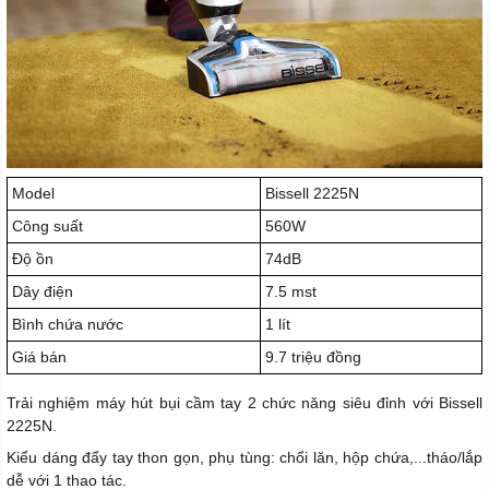
Model
Bissell 2225N
Công suất
560W
Độ ồn
74dB
Dây điện
7.5 mst
Bình chứa nước
1 lít
Giá bán
9.7 triệu đồng
Trải nghiệm máy hút bụi cầm tay 2 chức năng siêu đỉnh với Bissell
2225N.
Kiểu dáng đẩy tay thon gọn, phụ tùng: chổi lăn, hộp chứa,...tháo/lắp
dễ với 1 thao tác.