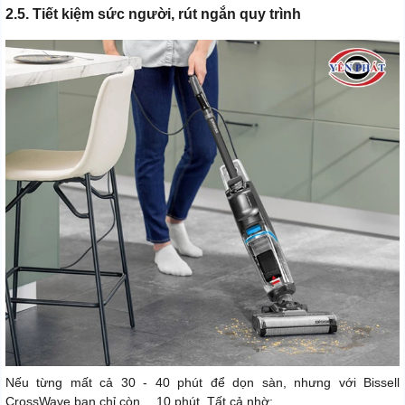
2.5. Tiết kiệm sức người, rút ngắn quy trình
Nếu từng mất cả 30 - 40 phút để dọn sàn, nhưng với Bissell
CrossWave bạn chỉ còn… 10 phút. Tất cả nhờ: