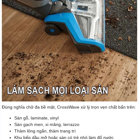
Đúng nghĩa chữ đa bề mặt, CrossWave xử lý trọn vẹn chất bẩn trên:
Sàn gỗ, laminate, vinyl
Sàn gạch men, xi măng, terrazzo
Thảm lông ngắn, thảm trang trí
Khu bếp dầu mỡ hoặc sàn có trẻ nhỏ làm đổ nước