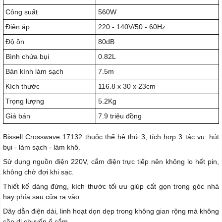
Công suất
560W
Điện áp
220 - 140V/50 - 60Hz
Độ ồn
80dB
Bình chứa bụi
0.82L
Bán kính làm sạch
7.5m
Kích thước
116.8 x 30 x 23cm
Trọng lượng
5.2Kg
Giá bán
7.9 triệu đồng
Bissell Crosswave 17132 thuộc thế hệ thứ 3, tích hợp 3 tác vụ: hút
bụi - làm sạch - làm khô.
Sử dụng nguồn điện 220V, cắm điện trực tiếp nên không lo hết pin,
không chờ đợi khi sạc.
Thiết kế dáng đứng, kích thước tối ưu giúp cất gọn trong góc nhà
hay phía sau cửa ra vào.
Dây dẫn điện dài, linh hoạt dọn dẹp trong không gian rộng mà không
cần di chuyển ổ cắm.