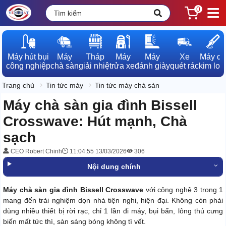
0
Máy hút bụi

Máy

Tháp

Máy

Máy

Xe

Máy dò

công nghiệp
chà sàn
giải nhiệt
rửa xe
đánh giày
quét rác
kim loạ
Trang chủ
Tin tức máy
Tin tức máy chà sàn
Máy chà sàn gia đình Bissell
Crosswave: Hút mạnh, Chà
sạch
CEO Robert Chinh
11:04:55 13/03/2026
306
Nội dung chính
Máy chà sàn gia đình Bissell Crosswave
với công nghệ 3 trong 1
mang đến trải nghiệm dọn nhà tiện nghi, hiện đại. Không còn phải
dùng nhiều thiết bị rời rạc, chỉ 1 lần đi máy, bụi bẩn, lông thú cưng
biến mất tức thì, sàn sáng bóng không tì vết.