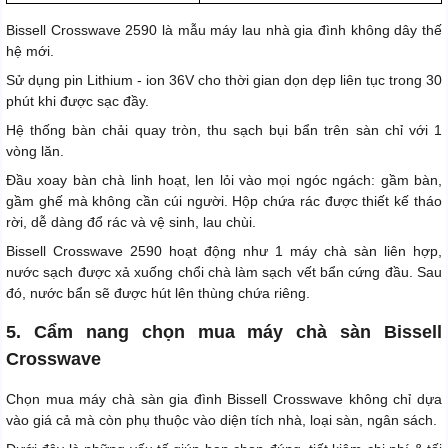
Bissell Crosswave 2590 là mẫu máy lau nhà gia đình không dây thế
hệ mới.
Sử dụng pin Lithium - ion 36V cho thời gian dọn dẹp liên tục trong 30
phút khi được sạc đầy.
Hệ thống bàn chải quay tròn, thu sạch bụi bẩn trên sàn chỉ với 1
vòng lăn.
Đầu xoay bàn chà linh hoạt, len lỏi vào mọi ngóc ngách: gầm bàn,
gầm ghế mà không cần cúi người. Hộp chứa rác được thiết kế tháo
rời, dễ dàng đổ rác và vệ sinh, lau chùi.
Bissell Crosswave 2590 hoạt động như 1 máy chà sàn liên hợp,
nước sạch được xả xuống chổi chà làm sạch vết bẩn cứng đầu. Sau
đó, nước bẩn sẽ được hút lên thùng chứa riêng.
5. Cẩm nang chọn mua máy chà sàn Bissell
Crosswave
Chọn mua máy chà sàn gia đình Bissell Crosswave không chỉ dựa
vào giá cả mà còn phụ thuộc vào diện tích nhà, loại sàn, ngân sách.