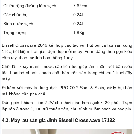
Chiều rộng đường làm sạch
7.62cm
Cốc chứa bụi
0.24L
Bình nước sạch
0.24L
Trọng lượng
1.8Kg
Bissell Crosswave 2846 kết hợp các tác vụ: hút bụi và lau sàn cùng
1 lúc, tiết kiệm thời gian dọn dẹp mỗi ngày. Form dáng thon gọn kiểu
cầm tay, thao tác linh hoạt bằng 1 tay.
Chổi lăn xoáy mạnh, nước cấp liên tục giúp làm mềm vết bẩn siêu
tốc. Loại bỏ nhanh - sạch chất bẩn trên sàn trong chỉ với 1 lượt đẩy
máy.
Đi kèm với máy là dung dịch PRO OXY Spot & Stain, xử lý bụi bẩn
mà không cần pha chế.
Dùng pin lithium - ion 7.2V cho thời gian làm sạch ~ 20 phút. Trạm
lắp ráp 3 trong 1, lưu trữ thuận tiện, chu trình tự làm sạch và sạc pin.
4.3. Máy lau sàn gia đình Bissell Crosswave 17132