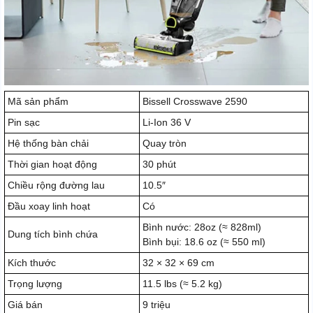
Mã sản phẩm
Bissell Crosswave 2590
Pin sạc
Li-Ion 36 V
Hệ thống bàn chải
Quay tròn
Thời gian hoạt động
30 phút
Chiều rộng đường lau
10.5″
Đầu xoay linh hoạt
Có
Bình nước: 28oz (≈ 828ml)
Dung tích bình chứa
Bình bụi: 18.6 oz (≈ 550 ml)
Kích thước
32 × 32 × 69 cm
Trọng lượng
11.5 lbs (≈ 5.2 kg)
Giá bán
9 triệu