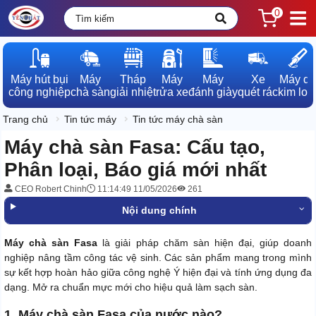
0
Máy hút bụi

Máy

Tháp

Máy

Máy

Xe

Máy dò

công nghiệp
chà sàn
giải nhiệt
rửa xe
đánh giày
quét rác
kim loạ
Trang chủ
Tin tức máy
Tin tức máy chà sàn
Máy chà sàn Fasa: Cấu tạo,
Phân loại, Báo giá mới nhất
CEO Robert Chinh
11:14:49 11/05/2026
261
Nội dung chính
Máy chà sàn Fasa
là giải pháp chăm sàn hiện đại, giúp doanh
nghiệp nâng tầm công tác vệ sinh. Các sản phẩm mang trong mình
sự kết hợp hoàn hảo giữa công nghệ Ý hiện đại và tính ứng dụng đa
dạng. Mở ra chuẩn mực mới cho hiệu quả làm sạch sàn.
1. Máy chà sàn Fasa của nước nào?