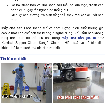
nhiệt.
Đổ bỏ nước bẩn và rửa sạch sau mỗi ca làm việc, tránh cặn
bẩn tích tụ gây tắc nghẽn hệ thống hút.
Định kỳ bảo dưỡng, vệ sinh tổng thể, thay mới các chi tiết hao
mòn.
Máy chà sàn Fasa
thắng thế về chất lượng, hiệu suất nhưng giá
cao là một hạn chế cản trở không ít người dùng. Nếu hầu bao không
rủng rỉnh, bạn có thể thử các dòng
máy chà sàn giá rẻ
như
Kumisai, Supper Clean, Kungfu Clean,... Hiệu suất và độ bền đều
không hề kém cạnh mà giá rẻ hơn nhiều.
Tin tức nổi bật