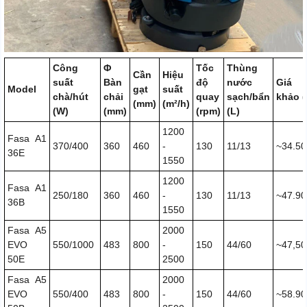
Công
Φ
Tốc
Thùng
Cần
Hiệu
suất
Bàn
độ
nước
Giá 
Model
gạt
suất
chà/hút
chải
quay
sạch/bẩn
khảo 
(mm)
(m²/h)
(W)
(mm)
(rpm)
(L)
1200
Fasa A1
370/400
360
460
-
130
11/13
~34.50
36E
1550
1200
Fasa A1
250/180
360
460
-
130
11/13
~47.90
36B
1550
Fasa A5
2000
EVO
550/1000
483
800
-
150
44/60
~47,50
50E
2500
Fasa A5
2000
EVO
550/400
483
800
-
150
44/60
~58.90