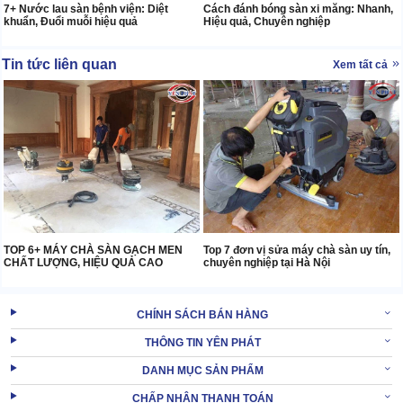
7+ Nước lau sàn bệnh viện: Diệt
Cách đánh bóng sàn xi măng: Nhanh,
khuẩn, Đuổi muỗi hiệu quả
Hiệu quả, Chuyên nghiệp
Tin tức liên quan
Xem tất cả
TOP 6+ MÁY CHÀ SÀN GẠCH MEN
Top 7 đơn vị sửa máy chà sàn uy tín,
CHẤT LƯỢNG, HIỆU QUẢ CAO
chuyên nghiệp tại Hà Nội
CHÍNH SÁCH BÁN HÀNG
THÔNG TIN YÊN PHÁT
DANH MỤC SẢN PHẨM
CHẤP NHẬN THANH TOÁN