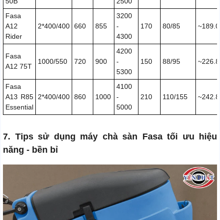
50B
2500
Fasa
3200
A12
2*400/400
660
855
-
170
80/85
~189.0
Rider
4300
4200
Fasa
1000/550
720
900
-
150
88/95
~226.8
A12 75T
5300
Fasa
4100
A13 R85
2*400/400
860
1000
-
210
110/155
~242.8
Essential
5000
7. Tips sử dụng máy chà sàn Fasa tối ưu hiệu
năng - bền bỉ