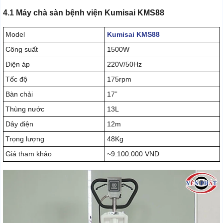
4.1 Máy chà sàn bệnh viện Kumisai KMS88
Model
Kumisai KMS88
Công suất
1500W
Điện áp
220V/50Hz
Tốc độ
175rpm
Bàn chải
17”
Thùng nước
13L
Dây điện
12m
Trọng lượng
48Kg
Giá tham khảo
~9.100.000 VND