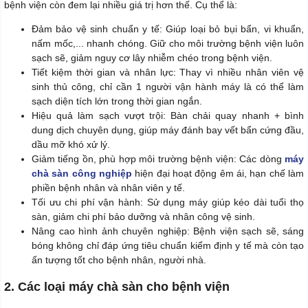
bệnh viện còn đem lại nhiều giá trị hơn thế. Cụ thể là:
Đảm bảo vệ sinh chuẩn y tế: Giúp loại bỏ bụi bẩn, vi khuẩn,
nấm mốc,... nhanh chóng. Giữ cho môi trường bệnh viện luôn
sạch sẽ, giảm nguy cơ lây nhiễm chéo trong bệnh viện.
Tiết kiệm thời gian và nhân lực: Thay vì nhiều nhân viên vệ
sinh thủ công, chỉ cần 1 người vận hành máy là có thể làm
sạch diện tích lớn trong thời gian ngắn.
Hiệu quả làm sạch vượt trội: Bàn chải quay nhanh + bình
dung dịch chuyên dụng, giúp máy đánh bay vết bẩn cứng đầu,
dầu mỡ khó xử lý.
Giảm tiếng ồn, phù hợp môi trường bệnh viện: Các dòng
máy
chà sàn công nghiệp
hiện đại hoạt động êm ái, hạn chế làm
phiền bệnh nhân và nhân viên y tế.
Tối ưu chi phí vận hành: Sử dụng máy giúp kéo dài tuổi thọ
sàn, giảm chi phí bảo dưỡng và nhân công vệ sinh.
Nâng cao hình ảnh chuyên nghiệp: Bệnh viện sạch sẽ, sáng
bóng không chỉ đáp ứng tiêu chuẩn kiểm định y tế mà còn tạo
ấn tượng tốt cho bệnh nhân, người nhà.
2. Các loại máy chà sàn cho bệnh viện