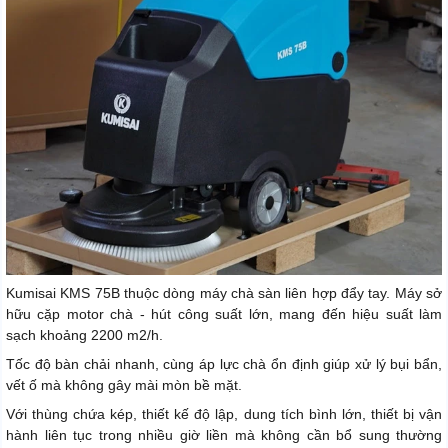
Kumisai KMS 75B thuộc dòng máy chà sàn liên hợp đẩy tay. Máy sở
hữu cặp motor chà - hút công suất lớn, mang đến hiệu suất làm
sạch khoảng 2200 m2/h.
Tốc độ bàn chải nhanh, cùng áp lực chà ổn định giúp xử lý bụi bẩn,
vết ố mà không gây mài mòn bề mặt.
Với thùng chứa kép, thiết kế độ lập, dung tích bình lớn, thiết bị vận
hành liên tục trong nhiều giờ liền mà không cần bổ sung thường