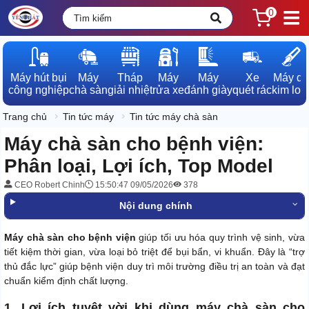
0
Máy hút bụi

Máy

Tháp

Máy

Máy

Xe

Máy dò

công nghiệp
chà sàn
giải nhiệt
rửa xe
đánh giày
quét rác
kim loạ
Trang chủ
Tin tức máy
Tin tức máy chà sàn
Máy chà sàn cho bệnh viện:
Phân loại, Lợi ích, Top Model
CEO Robert Chinh
15:50:47 09/05/2026
378
Nội dung chính
Máy chà sàn cho bệnh viện
giúp tối ưu hóa quy trình vệ sinh, vừa
tiết kiệm thời gian, vừa loại bỏ triệt để bụi bẩn, vi khuẩn. Đây là “trợ
thủ đắc lực” giúp bệnh viện duy trì môi trường điều trị an toàn và đạt
chuẩn kiểm định chất lượng.
1. Lợi ích tuyệt vời khi dùng máy chà sàn cho