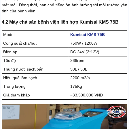
mệt mỏi. Đồng thời, hạn chế tiếng ồn ảnh hưởng tới môi trường yên
tĩnh của bệnh viện.
4.2 Máy chà sàn bệnh viện liên hợp Kumisai KMS 75B
Model
Kumisai KMS 75B
Công suất chà/hút
750W / 1200W
Điện áp
DC 24V (2*12V)
Tốc độ
266rpm
Thùng nước sạch/bẩn
50L / 50L
Hiệu quả làm sạch
2200 m2/h
Trọng lượng
175Kg
Giá tham khảo
~33.500.000 VND