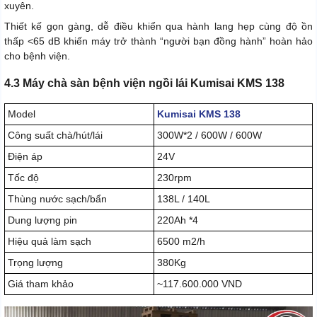
xuyên.
Thiết kế gọn gàng, dễ điều khiển qua hành lang hẹp cùng độ ồn
thấp <65 dB khiến máy trở thành “người bạn đồng hành” hoàn hảo
cho bệnh viện.
4.3 Máy chà sàn bệnh viện ngồi lái Kumisai KMS 138
Model
Kumisai KMS 138
Công suất chà/hút/lái
300W*2 / 600W / 600W
Điện áp
24V
Tốc độ
230rpm
Thùng nước sạch/bẩn
138L / 140L
Dung lượng pin
220Ah *4
Hiệu quả làm sạch
6500 m2/h
Trọng lượng
380Kg
Giá tham khảo
~117.600.000 VND