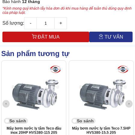
Bảo hành
12 tháng
*Kính mong quý khách lấy hóa đơn đỏ khi mua hàng để tuân thủ đúng quy định
của pháp luật.
Số lượng:
-
+
ĐẶT MUA
TƯ VẤN
Sản phẩm tương tự
So sánh
So sánh
Máy bơm nước ly tâm Teco đầu
Máy bơm nước ly tâm Teco 7.5HP
inox 20HP HVS380-115 205
HVS380-15.5 205