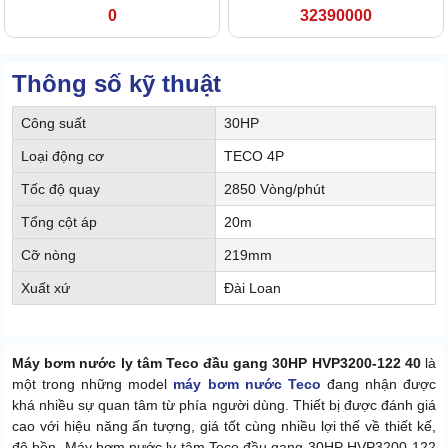
0
32390000
Thông số kỹ thuật
Công suất
30HP
Loại động cơ
TECO 4P
Tốc độ quay
2850 Vòng/phút
Tổng cột áp
20m
Cỡ nòng
219mm
Xuất xứ
Đài Loan
Máy bơm nước ly tâm Teco đầu gang 30HP HVP3200-122 40
là
một trong những model
máy bơm nước Teco
đang nhận được
khá nhiều sự quan tâm từ phía người dùng. Thiết bị được đánh giá
cao với hiệu năng ấn tượng, giá tốt cùng nhiều lợi thế về thiết kế,
độ bền. Máy bơm nước ly tâm Teco đầu gang 30HP HVP3200-122