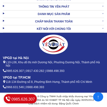
Máy hoạt động với công suất 30HP cùng lưu lượng tối đa đạt
6005L/phút. Với thông số này, thiết bị hoàn toàn có thể đáp ứng
THÔNG TIN YÊN PHÁT
hiệu quả lượng công việc vừa và lớn tại hầu hết các đơn vị, doanh
DANH MỤC SẢN PHẨM
nghiệp.
CHẤP NHẬN THANH TOÁN
KẾT NỐI VỚI CHÚNG TÔI
VPGD tại Hà Nội
L10-L06, Khu đô thị mới Dương Nội, Phường Dương Nội, Thành phố Hà
Nội
0985.626.307 | 0917.430.282 | 0988.498.393
VPGD tại TP.HCM
118-134 Đường số 8, Phường Bình Hưng, Thành phố Hồ Chí Minh
0966.631.546 | 0988.498.393
↑
Bản quyền 2020 - 2026 – © Công ty TNHH Xuất nhập khẩu thương mại Yên Phát
0985.626.307
Mã số thuế: 0105904394 do Sở KH&ĐT TP Hà Nội cấp ngày 30/05/2012
Chịu trách nhiệm nội dung: Đặng Quốc Chinh