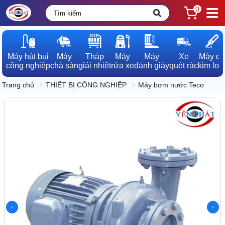
0
Máy hút bụi

Máy

Tháp

Máy

Máy

Xe

Máy dò

công nghiệp
chà sàn
giải nhiệt
rửa xe
đánh giày
quét rác
kim loạ
Trang chủ
THIẾT BỊ CÔNG NGHIỆP
Máy bơm nước Teco