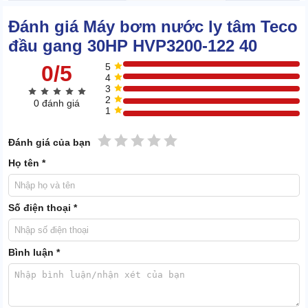
Đánh giá Máy bơm nước ly tâm Teco
đầu gang 30HP HVP3200-122 40
0/5
5
4
3
2
0 đánh giá
1
1 sao
2 sao
3 sao
4 sao
5 sao
Đánh giá của bạn
Họ tên *
Sản phẩm được thiết kế nhỏ gọn đem đến sự tiện dụng trong quá
trình vận hành
Số điện thoại *
Đầu hút nước và van điều tiết
Bình luận *
Đầu hút nước và van điều tiết trên máy bơm ly tâm thường được
làm bằng gang hoặc cao su, tôn hàn. Bộ phận này thực hiện
nhiệm vụ hướng nước vào máy khi hoạt động.