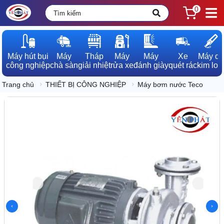
0
Máy hút bụi

Máy

Tháp

Máy

Máy

Xe

Máy dò

công nghiệp
chà sàn
giải nhiệt
rửa xe
đánh giày
quét rác
kim loạ
Trang chủ
THIẾT BỊ CÔNG NGHIỆP
Máy bơm nước Teco