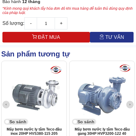
Bảo hành
12 tháng
*Kính mong quý khách lấy hóa đơn đỏ khi mua hàng để tuân thủ đúng quy định
của pháp luật.
Số lượng:
-
+
ĐẶT MUA
TƯ VẤN
Sản phẩm tương tự
So sánh
So sánh
Máy bơm nước ly tâm Teco đầu
Máy bơm nước ly tâm Teco đầu
inox 20HP HVS380-115 205
gang 30HP HVP3200-122 40