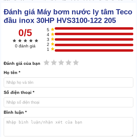
Kết cấu khoa học giúp tháo dỡ và bảo trì trở nên thuận tiện mà
không cần nhiều thiết bị hỗ trợ.
Đánh giá Máy bơm nước ly tâm Teco
đầu inox 30HP HVS3100-122 205
1.3. Hiệu suất vượt trội, bơm hút liên tục
0/5
5
4
3
2
0 đánh giá
1
1 sao
2 sao
3 sao
4 sao
5 sao
Đánh giá của bạn
Họ tên *
Số điện thoại *
Bình luận *