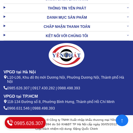
THÔNG TIN YÊN PHÁT
DANH MỤC SẢN PHẨM
CHẤP NHẬN THANH TOÁN
KẾT NỐI VỚI CHÚNG TÔI
VPGD tại Hà Nội
L10-L06, Khu đô thị mới Dương Nội, Phường Dương Nội, Thành phố Hà
Nội
0985.626.307 | 0917.430.282 | 0988.498.393
Để khai thác tối đa hiệu suất và kéo dài tuổi thọ máy bơm nước
VPGD tại TP.HCM
Teco, bạn cần tuân thủ một số nguyên tắc vận hành và bảo trì như
118-134 Đường số 8, Phường Bình Hưng, Thành phố Hồ Chí Minh
sau:
0966.631.546 | 0988.498.393
Đảm bảo máy được đặt tại nơi bằng phẳng, chọn vị trí càng
↑
Bản quyền 2020 - 2026 – © Công ty TNHH Xuất nhập khẩu thương mại Yên Phát
gần nguồn nước càng tốt để tăng khả năng bơm hút.
0985.626.307
Mã số thuế: 0105904394 do Sở KH&ĐT TP Hà Nội cấp ngày 30/05/2012
Lưu ý lắp đặt đúng kỹ thuật, đúng chiều quay của động cơ
Chịu trách nhiệm nội dung: Đặng Quốc Chinh