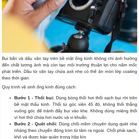
Bụi bẩn và dấu vân tay trên bề mặt ống kính không chỉ ảnh hưởng
đến chất lượng ảnh mà còn tạo môi trường thuận lợi cho nấm mốc
phát triển. Dầu từ vân tay chứa axit nhẹ có thể ăn mòn lớp coating
theo thời gian.
Quy trình vệ sinh ống kính đúng cách:
Bước 1 - Thổi bụi:
Dùng bóng thổi hơi thổi sạch bụi rời trên
bề mặt thấu kính. Thổi từ góc xiên 45 độ, không thổi thẳng
vuông góc để tránh đẩy bụi vào khe. Không dùng miệng thổi
vì hơi thở chứa hơi nước và vi khuẩn.
Bước 2 - Quét chổi:
Dùng chổi mềm chuyên dụng quét nhẹ
nhàng theo chuyển động tròn từ tâm ra ngoài. Chổi phải sạch,
khô và được bảo quản trong hộp kín.