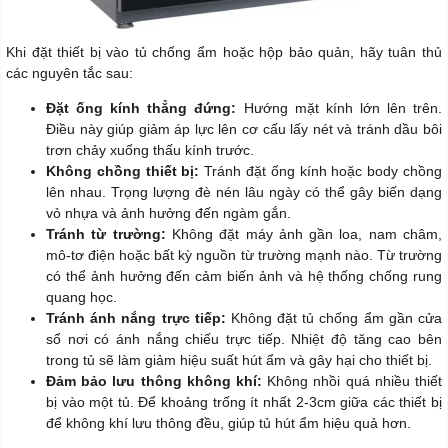
Khi đặt thiết bị vào tủ chống ẩm hoặc hộp bảo quản, hãy tuân thủ
các nguyên tắc sau:
Đặt ống kính thẳng đứng:
Hướng mặt kính lớn lên trên.
Điều này giúp giảm áp lực lên cơ cấu lấy nét và tránh dầu bôi
trơn chảy xuống thấu kính trước.
Không chồng thiết bị:
Tránh đặt ống kính hoặc body chồng
lên nhau. Trọng lượng đè nén lâu ngày có thể gây biến dạng
vỏ nhựa và ảnh hưởng đến ngàm gắn.
Tránh từ trường:
Không đặt máy ảnh gần loa, nam châm,
mô-tơ điện hoặc bất kỳ nguồn từ trường mạnh nào. Từ trường
có thể ảnh hưởng đến cảm biến ảnh và hệ thống chống rung
quang học.
Tránh ánh nắng trực tiếp:
Không đặt tủ chống ẩm gần cửa
sổ nơi có ánh nắng chiếu trực tiếp. Nhiệt độ tăng cao bên
trong tủ sẽ làm giảm hiệu suất hút ẩm và gây hại cho thiết bị.
Đảm bảo lưu thông không khí:
Không nhồi quá nhiều thiết
bị vào một tủ. Để khoảng trống ít nhất 2-3cm giữa các thiết bị
để không khí lưu thông đều, giúp tủ hút ẩm hiệu quả hơn.