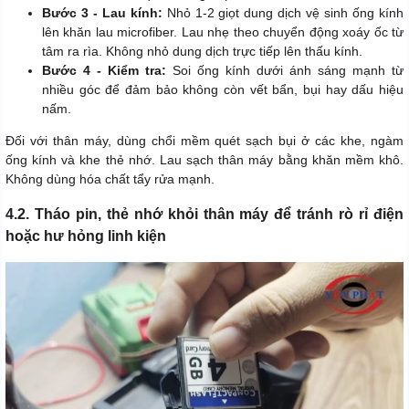
Bước 3 - Lau kính:
Nhỏ 1-2 giọt dung dịch vệ sinh ống kính
lên khăn lau microfiber. Lau nhẹ theo chuyển động xoáy ốc từ
tâm ra rìa. Không nhỏ dung dịch trực tiếp lên thấu kính.
Bước 4 - Kiểm tra:
Soi ống kính dưới ánh sáng mạnh từ
nhiều góc để đảm bảo không còn vết bẩn, bụi hay dấu hiệu
nấm.
Đối với thân máy, dùng chổi mềm quét sạch bụi ở các khe, ngàm
ống kính và khe thẻ nhớ. Lau sạch thân máy bằng khăn mềm khô.
Không dùng hóa chất tẩy rửa mạnh.
4.2. Tháo pin, thẻ nhớ khỏi thân máy để tránh rò rỉ điện
hoặc hư hỏng linh kiện