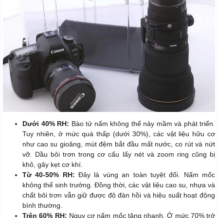
Dưới 40% RH:
Bào tử nấm không thể nảy mầm và phát triển.
Tuy nhiên, ở mức quá thấp (dưới 30%), các vật liệu hữu cơ
như cao su gioăng, mút đệm bắt đầu mất nước, co rút và nứt
vỡ. Dầu bôi trơn trong cơ cấu lấy nét và zoom ring cũng bị
khô, gây kẹt cơ khí.
Từ 40-50% RH:
Đây là vùng an toàn tuyệt đối. Nấm mốc
không thể sinh trưởng. Đồng thời, các vật liệu cao su, nhựa và
chất bôi trơn vẫn giữ được độ đàn hồi và hiệu suất hoạt động
bình thường.
Trên 60% RH:
Nguy cơ nấm mốc tăng nhanh. Ở mức 70% trở