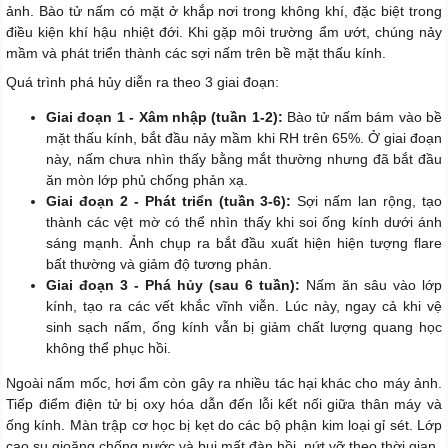
ảnh. Bào tử nấm có mặt ở khắp nơi trong không khí, đặc biệt trong
điều kiện khí hậu nhiệt đới. Khi gặp môi trường ẩm ướt, chúng nảy
mầm và phát triển thành các sợi nấm trên bề mặt thấu kính.
Quá trình phá hủy diễn ra theo 3 giai đoạn:
Giai đoạn 1 - Xâm nhập (tuần 1-2):
Bào tử nấm bám vào bề
mặt thấu kính, bắt đầu nảy mầm khi RH trên 65%. Ở giai đoạn
này, nấm chưa nhìn thấy bằng mắt thường nhưng đã bắt đầu
ăn mòn lớp phủ chống phản xạ.
Giai đoạn 2 - Phát triển (tuần 3-6):
Sợi nấm lan rộng, tạo
thành các vệt mờ có thể nhìn thấy khi soi ống kính dưới ánh
sáng mạnh. Ảnh chụp ra bắt đầu xuất hiện hiện tượng flare
bất thường và giảm độ tương phản.
Giai đoạn 3 - Phá hủy (sau 6 tuần):
Nấm ăn sâu vào lớp
kính, tạo ra các vết khắc vĩnh viễn. Lúc này, ngay cả khi vệ
sinh sạch nấm, ống kính vẫn bị giảm chất lượng quang học
không thể phục hồi.
Ngoài nấm mốc, hơi ẩm còn gây ra nhiều tác hại khác cho máy ảnh.
Tiếp điểm điện tử bị oxy hóa dẫn đến lỗi kết nối giữa thân máy và
ống kính. Màn trập cơ học bị kẹt do các bộ phận kim loại gỉ sét. Lớp
cao su gioăng chống nước và bụi mất đàn hồi, nứt vỡ theo thời gian.