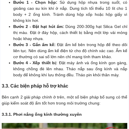
Bước 1 - Chọn hộp:
Sử dụng hộp nhựa trong suốt, có
gioăng cao su kín khí ở nắp. Dung tích tối thiểu 10 lít cho 1
body + 2 ống kính. Tránh dùng hộp xốp hoặc hộp giấy vì
không kín hơi.
Bước 2 - Đặt hạt hút ẩm:
Dùng 200-300g hạt Silica Gel chỉ
thị màu. Đặt ở đáy hộp, cách thiết bị bằng một lớp vải mỏng
hoặc khay nhựa.
Bước 3 - Gắn ẩm kế:
Đặt ẩm kế bên trong hộp để theo dõi
liên tục. Nên dùng ẩm kế điện tử cho độ chính xác cao. Ẩm kế
cơ thường có sai số lớn nên chỉ mang tính tham khảo.
Bước 4 - Xếp thiết bị:
Đặt máy ảnh và ống kính gọn gàng,
không chồng đè lên nhau. Tháo nắp sau ống kính và nắp
body để không khí lưu thông đều. Tháo pin khỏi thân máy.
3.3. Các biện pháp hỗ trợ khác
Bên cạnh 2 giải pháp chính ở trên, một số biện pháp bổ sung có thể
giúp kiểm soát độ ẩm tốt hơn trong môi trường chung:
3.3.1. Phơi nắng ống kính thường xuyên