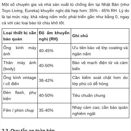
Một số chuyên gia và nhà sản xuất tủ chống ẩm tại Nhật Bản (như
Toyo Living, Eureka) khuyến nghị dải hẹp hơn: 35% - 45% RH. Lý do
là tại mức này, khả năng nấm mốc phát triển gần như bằng 0, ngay
cả với các loại bào tử chịu khô tốt.
Loại thiết bị cần
Độ ẩm khuyến
Ghi chú
bảo quản
nghị (RH)
Ống kính máy
Ưu tiên bảo vệ lớp coating và
40-45%
ảnh
ngăn nấm
Thân máy ảnh
Bảo vệ mạch điện tử và cảm
40-50%
(body)
biến
Ống kính vintage
Cần kiểm soát chặt hơn do
38-42%
/ cổ điển
lớp phủ cũ dễ hỏng
Đèn flash, phụ
40-50%
Tiêu chuẩn chung
kiện
Nhạy cảm cao, cần bảo quản
Film / phim chụp
35-40%
nghiêm ngặt
2.3. Quy tắc an toàn kép