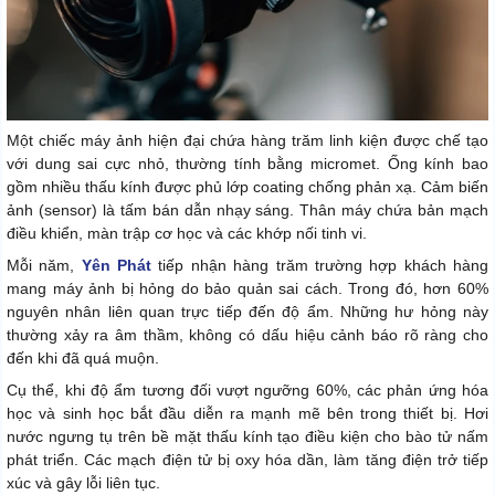
Một chiếc máy ảnh hiện đại chứa hàng trăm linh kiện được chế tạo
với dung sai cực nhỏ, thường tính bằng micromet. Ống kính bao
gồm nhiều thấu kính được phủ lớp coating chống phản xạ. Cảm biến
ảnh (sensor) là tấm bán dẫn nhạy sáng. Thân máy chứa bản mạch
điều khiển, màn trập cơ học và các khớp nối tinh vi.
Mỗi năm,
Yên Phát
tiếp nhận hàng trăm trường hợp khách hàng
mang máy ảnh bị hỏng do bảo quản sai cách. Trong đó, hơn 60%
nguyên nhân liên quan trực tiếp đến độ ẩm. Những hư hỏng này
thường xảy ra âm thầm, không có dấu hiệu cảnh báo rõ ràng cho
đến khi đã quá muộn.
Cụ thể, khi độ ẩm tương đối vượt ngưỡng 60%, các phản ứng hóa
học và sinh học bắt đầu diễn ra mạnh mẽ bên trong thiết bị. Hơi
nước ngưng tụ trên bề mặt thấu kính tạo điều kiện cho bào tử nấm
phát triển. Các mạch điện tử bị oxy hóa dần, làm tăng điện trở tiếp
xúc và gây lỗi liên tục.