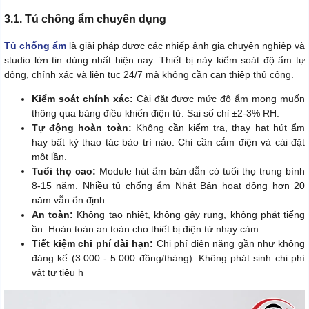
3.1. Tủ chống ẩm chuyên dụng
Tủ chống ẩm
là giải pháp được các nhiếp ảnh gia chuyên nghiệp và
studio lớn tin dùng nhất hiện nay. Thiết bị này kiểm soát độ ẩm tự
động, chính xác và liên tục 24/7 mà không cần can thiệp thủ công.
Kiểm soát chính xác:
Cài đặt được mức độ ẩm mong muốn
thông qua bảng điều khiển điện tử. Sai số chỉ ±2-3% RH.
Tự động hoàn toàn:
Không cần kiểm tra, thay hạt hút ẩm
hay bất kỳ thao tác bảo trì nào. Chỉ cần cắm điện và cài đặt
một lần.
Tuổi thọ cao:
Module hút ẩm bán dẫn có tuổi thọ trung bình
8-15 năm. Nhiều tủ chống ẩm Nhật Bản hoạt động hơn 20
năm vẫn ổn định.
An toàn:
Không tạo nhiệt, không gây rung, không phát tiếng
ồn. Hoàn toàn an toàn cho thiết bị điện tử nhạy cảm.
Tiết kiệm chi phí dài hạn:
Chi phí điện năng gần như không
đáng kể (3.000 - 5.000 đồng/tháng). Không phát sinh chi phí
vật tư tiêu h