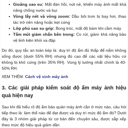
Gioăng cao su:
Mất đàn hồi, nứt nẻ, khiến máy ảnh mất khả
năng chống nước và bụi
Vòng lấy nét và vòng zoom:
Dầu bôi trơn bị bay hơi, thao
tác trở nên nặng hoặc kẹt cứng
Lớp phủ cao su grip:
Bong tróc, mất độ bám khi cầm máy
Tấm mút giảm chấn bên trong:
Co rút, giảm khả năng bảo
vệ linh kiện khỏi va đập
Do đó, quy tắc an toàn kép là: duy trì độ ẩm đủ thấp để nấm không
sống được (dưới 55% RH) nhưng đủ cao để các vật liệu hữu cơ
không bị khô cứng (trên 35% RH). Vùng lý tưởng nhất chính là 40-
50% RH.
XEM THÊM:
Cách vệ sinh máy ảnh
3. Các giải pháp kiểm soát độ ẩm máy ảnh hiệu
quả hiện nay
Sau khi đã hiểu rõ độ ẩm bảo quản máy ảnh cần ở mức nào, câu hỏi
tiếp theo là: làm thế nào để đạt được và duy trì mức độ ẩm đó? Dưới
đây là 3 nhóm giải pháp từ cơ bản đến chuyên sâu, được sắp xếp
theo mức độ hiệu quả giảm dần.