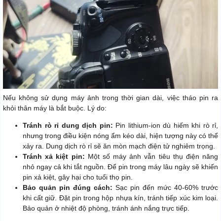
Nếu không sử dụng máy ảnh trong thời gian dài, việc tháo pin ra
khỏi thân máy là bắt buộc. Lý do:
Tránh rò rỉ dung dịch pin:
Pin lithium-ion dù hiếm khi rò rỉ,
nhưng trong điều kiện nóng ẩm kéo dài, hiện tượng này có thể
xảy ra. Dung dịch rò rỉ sẽ ăn mòn mạch điện tử nghiêm trọng.
Tránh xả kiệt pin:
Một số máy ảnh vẫn tiêu thụ điện năng
nhỏ ngay cả khi tắt nguồn. Để pin trong máy lâu ngày sẽ khiến
pin xả kiệt, gây hại cho tuổi thọ pin.
Bảo quản pin đúng cách:
Sạc pin đến mức 40-60% trước
khi cất giữ. Đặt pin trong hộp nhựa kín, tránh tiếp xúc kim loại.
Bảo quản ở nhiệt độ phòng, tránh ánh nắng trực tiếp.