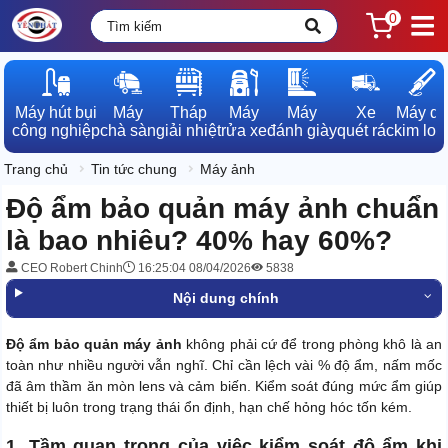
0
Máy hút bụi

Máy

Tháp

Máy

Máy

Xe

Máy dò

công nghiệp
chà sàn
giải nhiệt
rửa xe
đánh giày
quét rác
kim loạ
Trang chủ
Tin tức chung
Máy ảnh
Độ ẩm bảo quản máy ảnh chuẩn
là bao nhiêu? 40% hay 60%?
CEO Robert Chinh
16:25:04 08/04/2026
5838
Nội dung chính
Độ ẩm bảo quản máy ảnh
không phải cứ để trong phòng khô là an
toàn như nhiều người vẫn nghĩ. Chỉ cần lệch vài % độ ẩm, nấm mốc
đã âm thầm ăn mòn lens và cảm biến. Kiểm soát đúng mức ẩm giúp
thiết bị luôn trong trạng thái ổn định, hạn chế hỏng hóc tốn kém.
1. Tầm quan trọng của việc kiểm soát độ ẩm khi