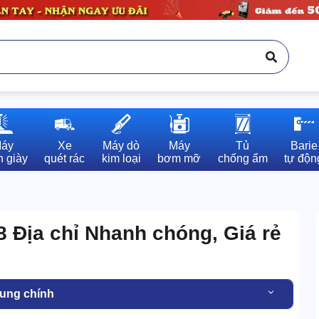
áy

Xe

Máy dò

Máy

Tủ

Barie

 giày
quét rác
kim loại
bơm mỡ
chống ẩm
tự độn
 Địa chỉ Nhanh chóng, Giá rẻ
dung chính