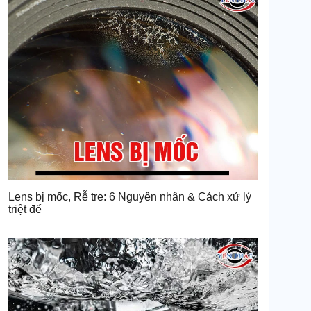
Lens bị mốc, Rễ tre: 6 Nguyên nhân & Cách xử lý
triệt để