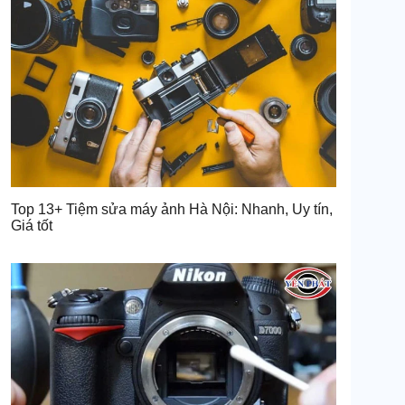
Top 13+ Tiệm sửa máy ảnh Hà Nội: Nhanh, Uy tín,
Giá tốt