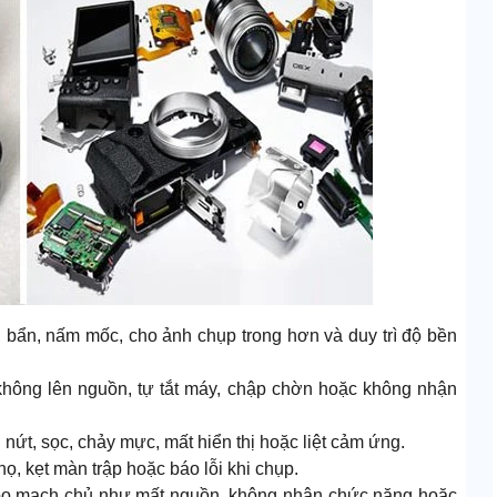
i bẩn, nấm mốc, cho ảnh chụp trong hơn và duy trì độ bền
không lên nguồn, tự tắt máy, chập chờn hoặc không nhận
ứt, sọc, chảy mực, mất hiển thị hoặc liệt cảm ứng.
họ, kẹt màn trập hoặc báo lỗi khi chụp.
n bo mạch chủ như mất nguồn, không nhận chức năng hoặc