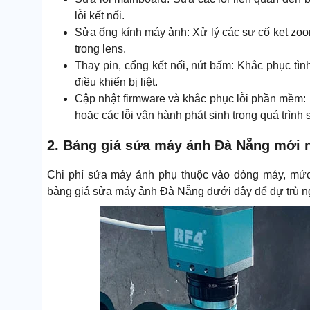
lỗi kết nối.
Sửa ống kính máy ảnh: Xử lý các sự cố kẹt zoo
trong lens.
Thay pin, cổng kết nối, nút bấm: Khắc phục tì
điều khiển bị liệt.
Cập nhật firmware và khắc phục lỗi phần mềm: 
hoặc các lỗi vận hành phát sinh trong quá trình
2. Bảng giá sửa máy ảnh Đà Nẵng mới 
Chi phí sửa máy ảnh phụ thuộc vào dòng máy, mức
bảng giá sửa máy ảnh Đà Nẵng dưới đây để dự trù ngâ