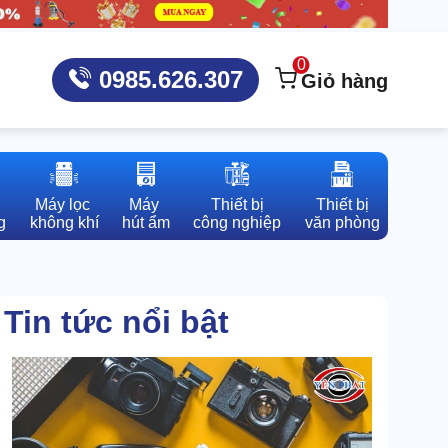
0
0985.626.307
Giỏ hàng
Máy lọc 

Máy 

Thiết bị

Thiết bị

g
không khí
hút ẩm
công nghiệp
văn phòng
Tin tức nổi bật