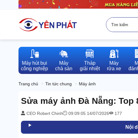
Máy hút bụi

Máy

Tháp

Máy

M
công nghiệp
chà sàn
giải nhiệt
rửa xe
đánh
Trang chủ
Tin tức chung
Máy ảnh
Sửa máy ảnh Đà Nẵng: Top 8
CEO Robert Chinh
09:09:05 14/07/2026
177
Nội 