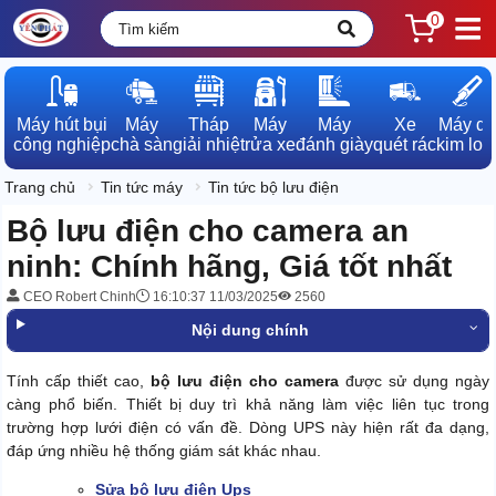
0
Máy hút bụi

Máy

Tháp

Máy

Máy

Xe

Máy dò

công nghiệp
chà sàn
giải nhiệt
rửa xe
đánh giày
quét rác
kim loạ
Trang chủ
Tin tức máy
Tin tức bộ lưu điện
Bộ lưu điện cho camera an
ninh: Chính hãng, Giá tốt nhất
CEO Robert Chinh
16:10:37 11/03/2025
2560
Nội dung chính
Tính cấp thiết cao,
bộ lưu điện cho camera
được sử dụng ngày
càng phổ biến. Thiết bị duy trì khả năng làm việc liên tục trong
trường hợp lưới điện có vấn đề. Dòng UPS này hiện rất đa dạng,
đáp ứng nhiều hệ thống giám sát khác nhau.
Sửa bộ lưu điện Ups