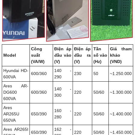
Công
Điện áp
Điện áp
Tần
Giá tham
Model
suất
đầu vào
đầu ra
số vào
khảo
(VA/W)
(V)
(V)
(Hz)
(VND)
Hyundai HD-
140 -
600/360
230
50
~1.250.000
600VA
290
Ares AR-
140 -
DG600
600/360
220
50/60
~1.300.000
300
600VA
Ares
160 -
AR265U
650/390
220
50/60
~1.400.000
280
650VA
Ares AR265I
162 -
650/390
220
50/60
~1.450.000