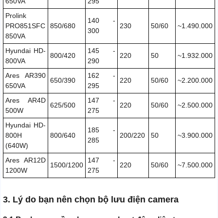
650VA
295
Prolink
140 -
PRO851SFC
850/680
230
50/60
~1.490.000
300
850VA
Hyundai HD-
145 -
800/420
220
50
~1.932.000
800VA
290
Ares AR390
162 -
650/390
220
50/60
~2.200.000
650VA
295
Ares AR4D
147 -
625/500
220
50/60
~2.500.000
500W
275
Hyundai HD-
185 -
800H
800/640
200/220
50
~3.900.000
285
(640W)
Ares AR12D
147 -
1500/1200
220
50/60
~7.500.000
1200W
275
3. Lý do bạn nên chọn bộ lưu điện camera