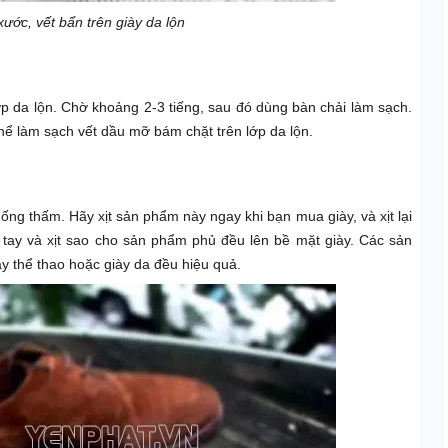
xước, vết bẩn trên giày da lộn
ớp da lộn. Chờ khoảng 2-3 tiếng, sau đó dùng bàn chải làm sạch.
hể làm sạch vết dầu mỡ bám chặt trên lớp da lộn.
ống thấm. Hãy xịt sản phẩm này ngay khi bạn mua giày, và xịt lại
h tay và xịt sao cho sản phẩm phủ đều lên bề mặt giày. Các sản
y thể thao hoặc giày da đều hiệu quả.