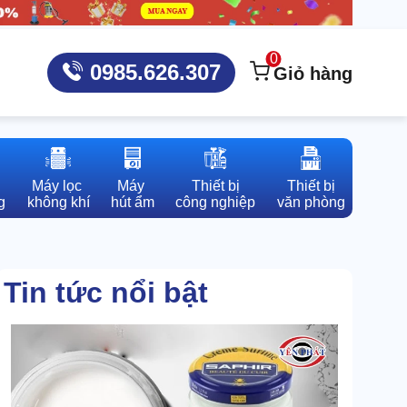
0
0985.626.307
Giỏ hàng
Máy lọc 

Máy 

Thiết bị

Thiết bị

g
không khí
hút ẩm
công nghiệp
văn phòng
Tin tức nổi bật