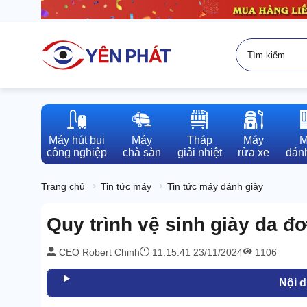
Máy hút bụi

Máy

Tháp

Máy

M
công nghiệp
chà sàn
giải nhiệt
rửa xe
đánh
Trang chủ
Tin tức máy
Tin tức máy đánh giày
Quy trình vệ sinh giày da đơ
CEO Robert Chinh
11:15:41 23/11/2024
1106
Nội 