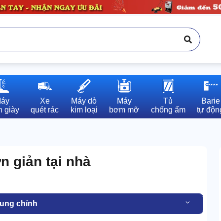
áy

Xe

Máy dò

Máy

Tủ

Barie

 giày
quét rác
kim loại
bơm mỡ
chống ẩm
tự độn
n giản tại nhà
dung chính