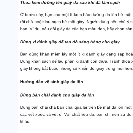
Thoa kem dưỡng lên giày da sau khi đã làm sạch
Ở bước này, bạn cho một ít kem bảo dưỡng da lên bề mặt g
rồi chà hoặc lau sạch bề mặt giày. Người dùng nên chú ý
bạn. Ví dụ, nếu đôi giày da của bạn màu đen, hãy chọn s
Dùng xi đánh giày để tạo độ sáng bóng cho giày
Bạn dùng khăn mềm lấy một ít xi đánh giày dạng sáp hoặ
Dùng khăn sạch để lau phần xi đánh còn thừa. Tránh thoa xi
giày không bắt buộc nhưng sẽ khiến đôi giày trông mới hơn
Hướng dẫn vệ sinh giày da lộn
Dùng bàn chải dành cho giày da lộn
Dùng bàn chải chà bàn chải qua lại trên bề mặt da lộn một
các vết xước và vết ố. Với chất liệu da, bạn chỉ nên sử d
khác.