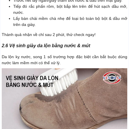
Trước hết lấy ngăn/giấy thấm bớt nước & dầu trên mặt giày.
Tiếp đó rắc phấn rôm, bột bắp lên trên để hút sạch dầu mỡ,
nước.
Lấy bàn chải mềm chà nhẹ để loại bỏ toàn bộ bột & dầu mỡ
trên da giày.
Thành quả nhận về chỉ sau 2 phút, thử check ngay!
2.6 Vệ sinh giày da lộn bằng nước & mút
Da lộn kỵ nước, song 1 số trường hợp đặc biệt cần bắt buộc dùng
nước làm mềm mới có thể xử lý.