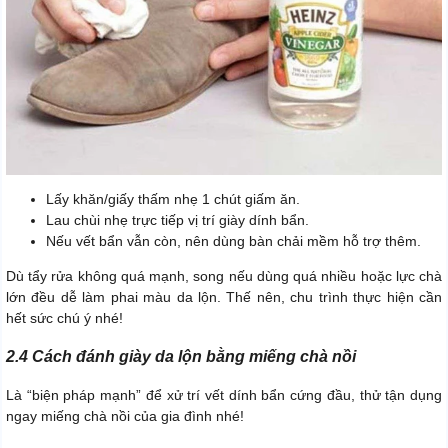
Lấy khăn/giấy thấm nhẹ 1 chút giấm ăn.
Lau chùi nhẹ trực tiếp vị trí giày dính bẩn.
Nếu vết bẩn vẫn còn, nên dùng bàn chải mềm hỗ trợ thêm.
Dù tẩy rửa không quá mạnh, song nếu dùng quá nhiều hoặc lực chà
lớn đều dễ làm phai màu da lộn. Thế nên, chu trình thực hiện cần
hết sức chú ý nhé!
2.4 Cách đánh giày da lộn bằng miếng chà nồi
Là “biện pháp mạnh” để xử trí vết dính bẩn cứng đầu, thử tận dụng
ngay miếng chà nồi của gia đình nhé!