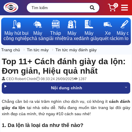
0
Máy hút bụi

Máy

Tháp

Máy

Máy

Xe

Máy dò

công nghiệp
chà sàn
giải nhiệt
rửa xe
đánh giày
quét rác
kim loạ
Trang chủ
Tin tức máy
Tin tức máy đánh giày
Top 11+ Cách đánh giày da lộn:
Đơn giản, Hiệu quả nhất
CEO Robert Chinh
08:33:24 26/09/2025
1287
Nội dung chính
Chẳng cần bỏ ra vài trăm nghìn cho dịch vụ, có không ít
cách đánh
giày da lộn
tại nhà siêu dễ. Nếu đang muốn tân trang lại đôi giày
xinh đẹp của mình, thử ngay #10 cách sau nhé!
1. Da lộn là loại da như thế nào?