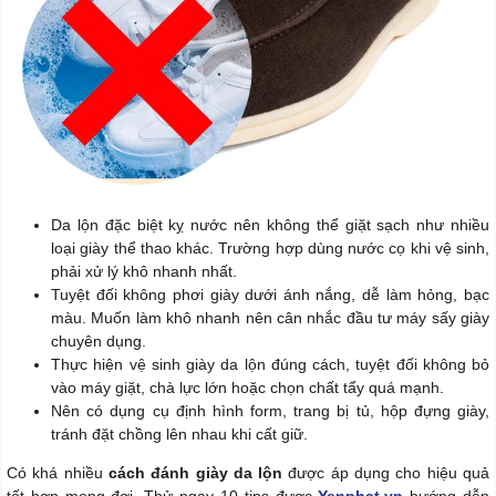
Da lộn đặc biệt kỵ nước nên không thể giặt sạch như nhiều
loại giày thể thao khác. Trường hợp dùng nước cọ khi vệ sinh,
phải xử lý khô nhanh nhất.
Tuyệt đối không phơi giày dưới ánh nắng, dễ làm hỏng, bạc
màu. Muốn làm khô nhanh nên cân nhắc đầu tư máy sấy giày
chuyên dụng.
Thực hiện vệ sinh giày da lộn đúng cách, tuyệt đối không bỏ
vào máy giặt, chà lực lớn hoặc chọn chất tẩy quá mạnh.
Nên có dụng cụ định hình form, trang bị tủ, hộp đựng giày,
tránh đặt chồng lên nhau khi cất giữ.
Có khá nhiều
cách đánh giày da lộn
được áp dụng cho hiệu quả
tốt hơn mong đợi. Thử ngay 10 tips được
Yenphat.vn
hướng dẫn