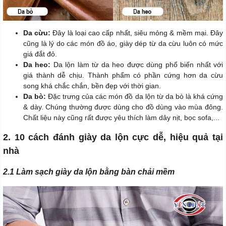
Da cừu:
Đây là loại cao cấp nhất, siêu mỏng & mềm mại. Đây
cũng là lý do các món đồ áo, giày dép từ da cừu luôn có mức
giá đắt đỏ.
Da heo:
Da lộn làm từ da heo được dùng phổ biến nhất với
giá thành dễ chịu. Thành phẩm có phần cứng hơn da cừu
song khá chắc chắn, bền đẹp với thời gian.
Da bò:
Đặc trưng của các món đồ da lộn từ da bò là khá cứng
& dày. Chúng thường được dùng cho đồ dùng vào mùa đông.
Chất liệu này cũng rất được yêu thích làm dây nịt, bọc sofa,...
2. 10 cách đánh giày da lộn cực dễ, hiệu quả tại
nhà
2.1 Làm sạch giày da lộn bằng bàn chải mềm