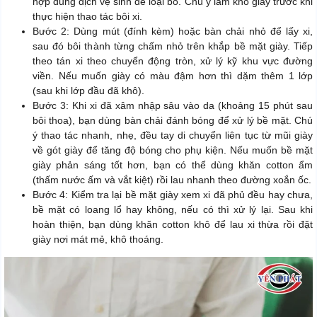
hợp dung dịch vệ sinh để loại bỏ. Chú ý làm khô giày trước khi
thực hiện thao tác bôi xi.
Bước 2: Dùng mút (đính kèm) hoặc bàn chải nhỏ để lấy xi,
sau đó bôi thành từng chấm nhỏ trên khắp bề mặt giày. Tiếp
theo tán xi theo chuyển động tròn, xử lý kỹ khu vực đường
viền. Nếu muốn giày có màu đậm hơn thì dặm thêm 1 lớp
(sau khi lớp đầu đã khô).
Bước 3: Khi xi đã xâm nhập sâu vào da (khoảng 15 phút sau
bôi thoa), bạn dùng bàn chải đánh bóng để xử lý bề mặt. Chú
ý thao tác nhanh, nhẹ, đều tay di chuyển liên tục từ mũi giày
về gót giày để tăng độ bóng cho phụ kiện. Nếu muốn bề mặt
giày phản sáng tốt hơn, bạn có thể dùng khăn cotton ẩm
(thấm nước ấm và vắt kiệt) rồi lau nhanh theo đường xoắn ốc.
Bước 4: Kiểm tra lại bề mặt giày xem xi đã phủ đều hay chưa,
bề mặt có loang lổ hay không, nếu có thì xử lý lại. Sau khi
hoàn thiện, bạn dùng khăn cotton khô để lau xi thừa rồi đặt
giày nơi mát mẻ, khô thoáng.