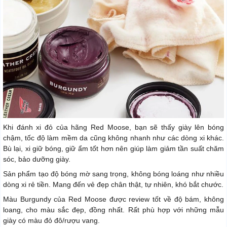
Khi đánh xi đỏ của hãng Red Moose, bạn sẽ thấy giày lên bóng
chậm, tốc độ làm mềm da cũng không nhanh như các dòng xi khác.
Bù lại, xi giữ bóng, giữ ẩm tốt hơn nên giúp làm giảm tần suất chăm
sóc, bảo dưỡng giày.
Sản phẩm tạo độ bóng mờ sang trọng, không bóng loáng như nhiều
dòng xi rẻ tiền. Mang đến vẻ đẹp chân thật, tự nhiên, khó bắt chước.
Màu Burgundy của Red Moose được review tốt về độ bám, không
loang, cho màu sắc đẹp, đồng nhất. Rất phù hợp với những mẫu
giày có màu đỏ đô/rượu vang.