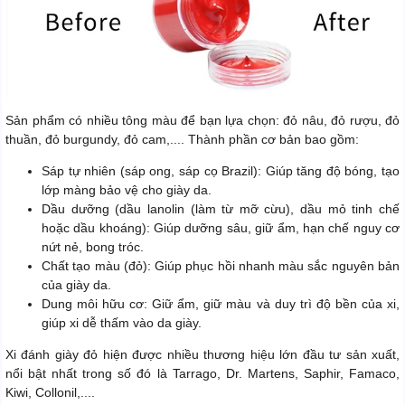
Sản phẩm có nhiều tông màu để bạn lựa chọn: đỏ nâu, đỏ rượu, đỏ
thuần, đỏ burgundy, đỏ cam,.... Thành phần cơ bản bao gồm:
Sáp tự nhiên (sáp ong, sáp cọ Brazil): Giúp tăng độ bóng, tạo
lớp màng bảo vệ cho giày da.
Dầu dưỡng (dầu lanolin (làm từ mỡ cừu), dầu mỏ tinh chế
hoặc dầu khoáng): Giúp dưỡng sâu, giữ ẩm, hạn chế nguy cơ
nứt nẻ, bong tróc.
Chất tạo màu (đỏ): Giúp phục hồi nhanh màu sắc nguyên bản
của giày da.
Dung môi hữu cơ: Giữ ẩm, giữ màu và duy trì độ bền của xi,
giúp xi dễ thấm vào da giày.
Xi đánh giày đỏ hiện được nhiều thương hiệu lớn đầu tư sản xuất,
nổi bật nhất trong số đó là Tarrago, Dr. Martens, Saphir, Famaco,
Kiwi, Collonil,....