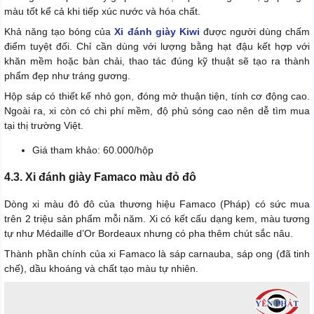
màu tốt kể cả khi tiếp xúc nước và hóa chất.
Khả năng tạo bóng của
Xi đánh giày Kiwi
được người dùng chấm
điểm tuyệt đối. Chỉ cần dùng với lượng bằng hạt đậu kết hợp với
khăn mềm hoặc bàn chải, thao tác đúng kỹ thuật sẽ tạo ra thành
phẩm đẹp như tráng gương.
Hộp sáp có thiết kế nhỏ gọn, đóng mở thuận tiện, tính cơ động cao.
Ngoài ra, xi còn có chi phí mềm, độ phủ sóng cao nên dễ tìm mua
tại thị trường Việt.
Giá tham khảo: 60.000/hộp
4.3. Xi đánh giày Famaco màu đỏ đô
Dòng xi màu đỏ đô của thương hiệu Famaco (Pháp) có sức mua
trên 2 triệu sản phẩm mỗi năm. Xi có kết cấu dạng kem, màu tương
tự như Médaille d’Or Bordeaux nhưng có pha thêm chút sắc nâu.
Thành phần chính của xi Famaco là sáp carnauba, sáp ong (đã tinh
chế), dầu khoáng và chất tạo màu tự nhiên.