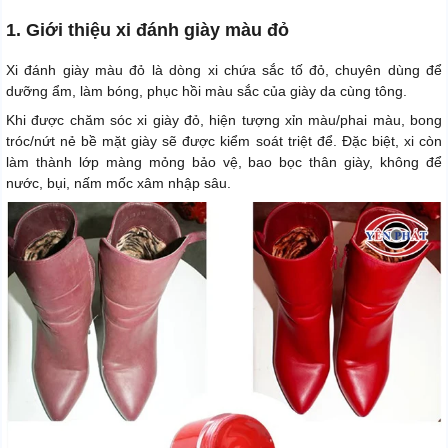
1. Giới thiệu xi đánh giày màu đỏ
Xi đánh giày màu đỏ là dòng xi chứa sắc tố đỏ, chuyên dùng để
dưỡng ẩm, làm bóng, phục hồi màu sắc của giày da cùng tông.
Khi được chăm sóc xi giày đỏ, hiện tượng xỉn màu/phai màu, bong
tróc/nứt nẻ bề mặt giày sẽ được kiểm soát triệt để. Đặc biệt, xi còn
làm thành lớp màng mỏng bảo vệ, bao bọc thân giày, không để
nước, bụi, nấm mốc xâm nhập sâu.