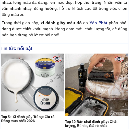
nhau, tông màu đa dạng, lên màu đẹp, hợp thời trang. Nhân viên tư
vấn nhanh nhạy, đúng hướng, hỗ trợ khách cực tốt trong việc chọn
tông màu xi.
Trong thời gian này,
xi đánh giày màu đỏ
do
Yên Phát
phân phối
đang được chiết khấu mạnh. Hàng date mới, chất lượng tốt, dễ dùng
nên bạn đừng bỏ lỡ cơ hội nhé!
Tin tức nổi bật
Top 5+ Xi đánh giày Trắng: Giá rẻ,
Đáng mua nhất 2026
Top 10 Bàn chải đánh giày: Chất
lượng, Bền bỉ, Giá rẻ nhất