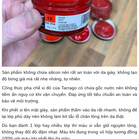
Sản phẩm không chứa silicon nên rất an toàn với da giày, không tạo
độ bóng giả mà rất nhẹ nhàng, tự nhiên.
Công thức pha chế xi đỏ của Tarrago có chứa gốc nước nên không
tiềm ẩn nguy cơ khi vận chuyển. Đáp ứng tốt tiêu chuẩn an toàn và
bảo vệ môi trường.
Khi phết xi lên mặt giày, sản phẩm thấm vào da rất nhanh, không để
lại lớp phủ dày nên không làm bít tắc lỗ chân lông trên da thật.
Dù bạn đánh 1 lớp hay nhiều lớp thì màu xi vẫn giữ nguyên tông,
không thay đổi độ đậm nhạt. Màu khi đựng trong vỏ hộp tương đồng
100% với màu khi phết lên da giày.