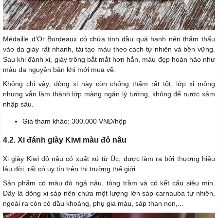
Médaille d’Or Bordeaux có chứa tinh dầu quả hạnh nên thẩm thấu
vào da giày rất nhanh, tái tạo màu theo cách tự nhiên và bền vững.
Sau khi đánh xi, giày trông bắt mắt hơn hẳn, màu đẹp hoàn hảo như
màu da nguyên bản khi mới mua về.
Không chỉ vậy, dòng xi này còn chống thấm rất tốt, lớp xi mỏng
nhưng vẫn làm thành lớp màng ngăn lý tưởng, không để nước xâm
nhập sâu.
Giá tham khảo: 300.000 VNĐ/hộp
4.2. Xi đánh giày Kiwi màu đỏ nâu
Xi giày Kiwi đỏ nâu có xuất xứ từ Úc, được làm ra bởi thương hiệu
lâu đời, rất có uy tín trên thị trường thế giới.
Sản phẩm có màu đỏ ngả nâu, tông trầm và có kết cấu siêu mịn.
Đây là dòng xi sáp nên chứa một lượng lớn sáp carnauba tự nhiên,
ngoài ra còn có dầu khoáng, phụ gia màu, sáp than non,...