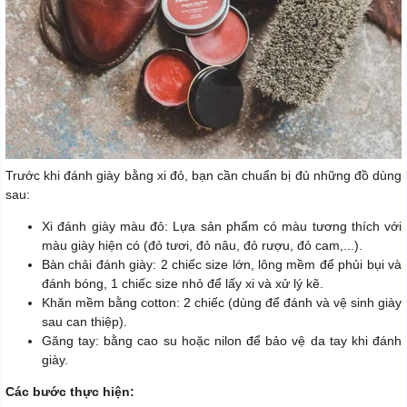
Trước khi đánh giày bằng xi đỏ, bạn cần chuẩn bị đủ những đồ dùng
sau:
Xi đánh giày màu đỏ: Lựa sản phẩm có màu tương thích với
màu giày hiện có (đỏ tươi, đỏ nâu, đỏ rượu, đỏ cam,...).
Bàn chải đánh giày: 2 chiếc size lớn, lông mềm để phủi bụi và
đánh bóng, 1 chiếc size nhỏ để lấy xi và xử lý kẽ.
Khăn mềm bằng cotton: 2 chiếc (dùng để đánh và vệ sinh giày
sau can thiệp).
Găng tay: bằng cao su hoặc nilon để bảo vệ da tay khi đánh
giày.
Các bước thực hiện: