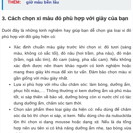
THÊM:
giữ màu bền lâu
3. Cách chọn xi màu đỏ phù hợp với giày của bạn
Dưới đây là những kinh nghiệm hay giúp bạn dễ chọn gia loại xi đỏ
phù hợp với đôi giày hiện có:
Xác định chuẩn màu giày trước khi chọn xi: đỏ tươi (sáng
màu, không có sắc tối), đỏ nâu (hơi trầm, pha nâu), đỏ mận
(trầm, ngả sắc tím), đỏ cam (sáng, pha sắc cam). Nếu không
xác định được nên tham khảo người có kinh nghiệm hoặc
mang theo giày khi mua để xin tư vấn. Đảm bảo chọn màu xi
gần giống với màu giày nhất.
Lựa xi phù hợp với nhu cầu chăm sóc: làm bóng, dưỡng ẩm,
phục hồi màu,.... Thông thường xi kem dưỡng ẩm và phủ màu
tốt, xi sáp thiên về bảo vệ, dưỡng bóng còn xi nước chỉ có tác
dụng dưỡng ẩm, chăm sóc tạm thời.
Chọn sản phẩm theo loại giày da hiện có: nếu dùng để chăm
sóc da bò thì chọn xi sáp, xi kem. Nếu dùng cho da nubuck/da
lộn thì chọn xi dạng mousse hoặc dạng xịt. Nếu là da tổng
hợp nên ưu tiên xi có khả năng dưỡng ẩm nhẹ, tạo bóng vừa