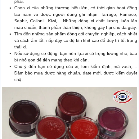
phải.
Chọn xi của những thương hiệu lớn, có thời gian hoạt động
lâu năm và được người dùng ghi nhận: Tarrago, Famaco,
Saphir, Collonil, Kiwi,... Những dòng xi chất lượng luôn lên
màu chuẩn, thành phần thân thiện, không gây hại cho da giày.
Tìm đến những sản phẩm đóng gói chuyên nghiệp, cách nhiệt
và cách ẩm tốt, nắp đậy có độ kín khít cao để duy trì tốt trạng
thái xi.
Nếu sử dụng cơ động, bạn nên lựa xi có trọng lượng nhẹ, bao
bì nhỏ gọn để tiện mang theo khi cần.
Chú ý đến hạn sử dụng của xi, tem kiểm định, mã vạch,....
Đảm bảo mua được hàng chuẩn, date mới, được kiểm duyệt
chặt.