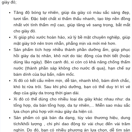
giày đỏ;
Tăng độ bóng tự nhiên, giúp da giày có màu sắc sáng đẹp,
tươi tắn. Đặc biệt chất xi thẩm thấu nhanh, tạo lớp nền đồng
nhất với tính thẩm mỹ cao, giúp tăng vẻ sang trọng, bắt mắt
cho giày đỏ.
Xi giúp phủ xước hoàn hảo, xử lý bề mặt chuyên nghiệp, giúp
mặt giày trở nên trơn nhẵn, phẳng mịn và mới mẻ hơn.
Sản phẩm tích hợp nhiều thành phần dưỡng ẩm, giúp phục
hồi giày da bị nhăn, khô nứt do tác động của thời tiết (hoặc
dùng lâu ngày). Bên cạnh đó, xi còn có khả năng chống thấm
nước (thành phần sáp không cho nước đi qua), hạn chế sự
bám dính của bụi bẩn, nấm mốc.
Xi đỏ có kết cấu mềm mịn, dễ tán, nhanh khô, bám dính chắc,
khó bị rửa trôi. Sau khi phủ dưỡng, bạn có thể duy trì trì vẻ
đẹp của giày da trong thời gian dài.
Xi đỏ có thể dùng cho nhiều loại da giày khác nhau như: da
tổng hợp, da bán tổng hợp, da tự nhiên,... Miễn sao màu sắc
lựa chọn phù hợp với màu giày da hiện có.
Sản phẩm có giá bán đa dạng, tùy vào thương hiệu, dung
tích/khối lượng , chi phí dao động từ vài chục đến vài trăm
nghìn. Do đó, bạn có nhiều phương án lựa chọn, dễ tìm sản