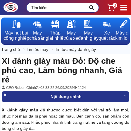
0
Máy hút bụi

Máy

Tháp

Máy

Máy

Xe

Máy dò

công nghiệp
chà sàn
giải nhiệt
rửa xe
đánh giày
quét rác
kim loạ
Trang chủ
Tin tức máy
Tin tức máy đánh giày
Xi đánh giày màu Đỏ: Độ che
phủ cao, Làm bóng nhanh, Giá
rẻ
CEO Robert Chinh
08:33:22 26/09/2025
1124
Nội dung chính
Xi đánh giày màu đỏ
thường được biết đến với vai trò làm mới,
phục hồi màu da bị phai hoặc xỉn màu. Bên cạnh đó, sản phẩm còn
dưỡng ẩm sâu, khắc phục nhanh tình trạng nứt nẻ và tăng cường độ
bóng cho giày da.