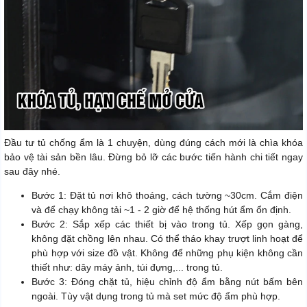
Đầu tư tủ chống ẩm là 1 chuyện, dùng đúng cách mới là chìa khóa
bảo vệ tài sản bền lâu. Đừng bỏ lỡ các bước tiến hành chi tiết ngay
sau đây nhé.
Bước 1: Đặt tủ nơi khô thoáng, cách tường ~30cm. Cắm điện
và để chạy không tải ~1 - 2 giờ để hệ thống hút ẩm ổn định.
Bước 2: Sắp xếp các thiết bị vào trong tủ. Xếp gọn gàng,
không đặt chồng lên nhau. Có thể tháo khay trượt linh hoạt để
phù hợp với size đồ vật. Không để những phụ kiện không cần
thiết như: dây máy ảnh, túi đựng,... trong tủ.
Bước 3: Đóng chặt tủ, hiệu chỉnh độ ẩm bằng nút bấm bên
ngoài. Tùy vật dụng trong tủ mà set mức độ ẩm phù hợp.