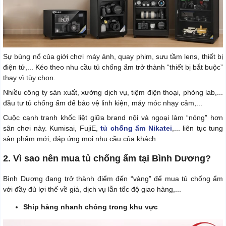
Sự bùng nổ của giới chơi máy ảnh, quay phim, sưu tầm lens, thiết bị
điện tử,... Kéo theo nhu cầu tủ chống ẩm trở thành “thiết bị bắt buộc”
thay vì tùy chọn.
Nhiều công ty sản xuất, xưởng dịch vụ, tiệm điện thoại, phòng lab,...
đầu tư tủ chống ẩm để bảo vệ linh kiện, máy móc nhạy cảm,...
Cuộc cạnh tranh khốc liệt giữa brand nội và ngoại làm “nóng” hơn
sân chơi này. Kumisai, FujiE,
tủ chống ẩm Nikatei
,... liên tục tung
sản phẩm mới, đáp ứng mọi nhu cầu của khách.
2. Vì sao nên mua tủ chống ẩm tại Bình Dương?
Bình Dương đang trở thành điểm đến “vàng” để mua tủ chống ẩm
với đầy đủ lợi thế về giá, dịch vụ lẫn tốc độ giao hàng,...
Ship hàng nhanh chóng trong khu vực