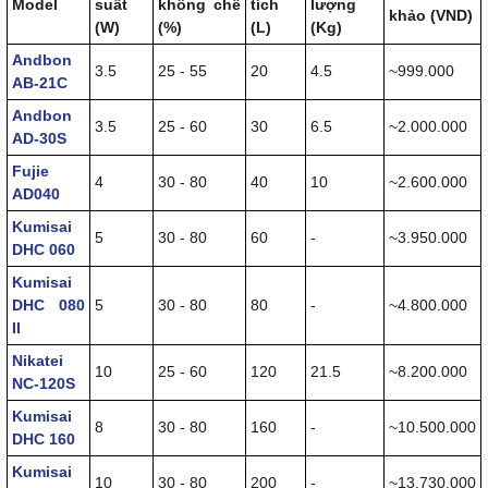
Model
suất
khống chế
tích
lượng
khảo (VND)
(W)
(%)
(L)
(Kg)
Andbon
3.5
25 - 55
20
4.5
~999.000
AB-21C
Andbon
3.5
25 - 60
30
6.5
~2.000.000
AD-30S
Fujie
4
30 - 80
40
10
~2.600.000
AD040
Kumisai
5
30 - 80
60
-
~3.950.000
DHC 060
Kumisai
DHC 080
5
30 - 80
80
-
~4.800.000
II
Nikatei
10
25 - 60
120
21.5
~8.200.000
NC-120S
Kumisai
8
30 - 80
160
-
~10.500.000
DHC 160
Kumisai
10
30 - 80
200
-
~13.730.000