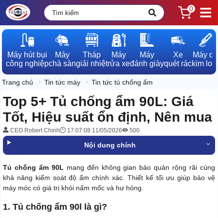
0
Máy hút bụi

Máy

Tháp

Máy

Máy

Xe

Máy dò

công nghiệp
chà sàn
giải nhiệt
rửa xe
đánh giày
quét rác
kim loạ
Trang chủ
Tin tức máy
Tin tức tủ chống ẩm
Top 5+ Tủ chống ẩm 90L: Giá
Tốt, Hiệu suất ổn định, Nên mua
CEO Robert Chinh
17:07:08 11/05/2026
500
Nội dung chính
Tủ chống ẩm 90L
mang đến không gian bảo quản rộng rãi cùng
khả năng kiểm soát độ ẩm chính xác. Thiết kế tối ưu giúp bảo vệ
máy móc có giá trị khỏi nấm mốc và hư hỏng.
1. Tủ chống ẩm 90l là gì?