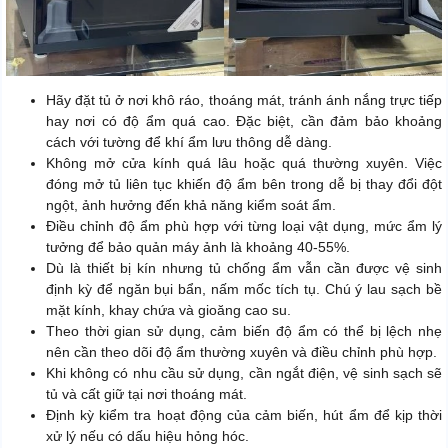
Hãy đặt tủ ở nơi khô ráo, thoáng mát, tránh ánh nắng trực tiếp
hay nơi có độ ẩm quá cao. Đặc biệt, cần đảm bảo khoảng
cách với tường để khí ẩm lưu thông dễ dàng.
Không mở cửa kính quá lâu hoặc quá thường xuyên. Việc
đóng mở tủ liên tục khiến độ ẩm bên trong dễ bị thay đổi đột
ngột, ảnh hưởng đến khả năng kiểm soát ẩm.
Điều chỉnh độ ẩm phù hợp với từng loại vật dụng, mức ẩm lý
tưởng để bảo quản máy ảnh là khoảng 40-55%.
Dù là thiết bị kín nhưng tủ chống ẩm vẫn cần được vệ sinh
định kỳ để ngăn bụi bẩn, nấm mốc tích tụ. Chú ý lau sạch bề
mặt kính, khay chứa và gioăng cao su.
Theo thời gian sử dụng, cảm biến độ ẩm có thể bị lệch nhẹ
nên cần theo dõi độ ẩm thường xuyên và điều chỉnh phù hợp.
Khi không có nhu cầu sử dụng, cần ngắt điện, vệ sinh sạch sẽ
tủ và cất giữ tại nơi thoáng mát.
Định kỳ kiểm tra hoạt động của cảm biến, hút ẩm để kịp thời
xử lý nếu có dấu hiệu hỏng hóc.