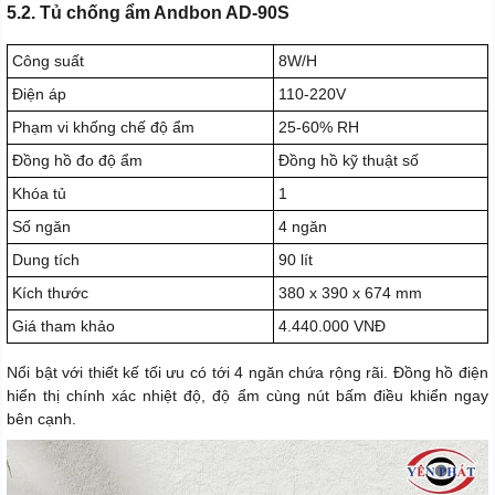
5.2. Tủ chống ẩm Andbon AD-90S
Công suất
8W/H
Điện áp
110-220V
Phạm vi khống chế độ ẩm
25-60% RH
Đồng hồ đo độ ẩm
Đồng hồ kỹ thuật số
Khóa tủ
1
Số ngăn
4 ngăn
Dung tích
90 lít
Kích thước
380 x 390 x 674 mm
Giá tham khảo
4.440.000 VNĐ
Nổi bật với thiết kế tối ưu có tới 4 ngăn chứa rộng rãi. Đồng hồ điện
hiển thị chính xác nhiệt độ, độ ẩm cùng nút bấm điều khiển ngay
bên cạnh.