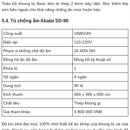
Toàn bộ khung tủ được làm từ thép 2.4mm dày dặn. Bọc thêm lớp
sơn bên ngoài cho khả năng chống ăn mòn hoàn hảo.
5.4. Tủ chống ẩm Akalai SD-90
Công suất
18W/24H
Điện áp
110-220V
Phạm vi khống chế độ ẩm
25-60% RH
Đồng hồ đo độ ẩm
Đồng hồ kỹ thuật số
Khóa tủ
1
Số ngăn
4 ngăn
Dung tích
90 lít
Kích thước
400 x 380 x 690 cm
Chất liệu
Thép không gỉ
Giá tham khảo
3.800.000 VNĐ
Độ kín khít đạt mức 100% nhờ thiết kế ăn khớp của khung tủ và cửa