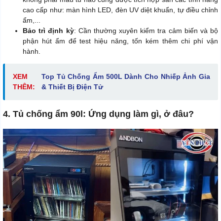
cao cấp như: màn hình LED, đèn UV diệt khuẩn, tự điều chỉnh
ẩm,...
Bảo trì định kỳ
: Cần thường xuyên kiểm tra cảm biến và bộ
phận hút ẩm để test hiệu năng, tốn kém thêm chi phí vận
hành.
XEM
Top Tủ Chống Ẩm 500L Dành Cho Nhiếp Ảnh Gia
THÊM:
& Thiết Bị Điện Tử
4. Tủ chống ẩm 90l: Ứng dụng làm gì, ở đâu?