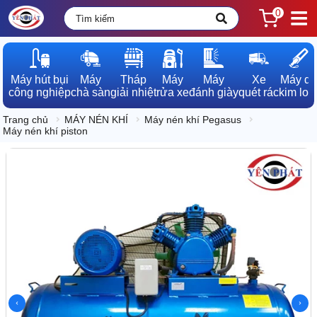
0
Máy hút bụi

Máy

Tháp

Máy

Máy

Xe

Máy dò

công nghiệp
chà sàn
giải nhiệt
rửa xe
đánh giày
quét rác
kim loạ
Trang chủ
MÁY NÉN KHÍ
Máy nén khí Pegasus
Máy nén khí piston