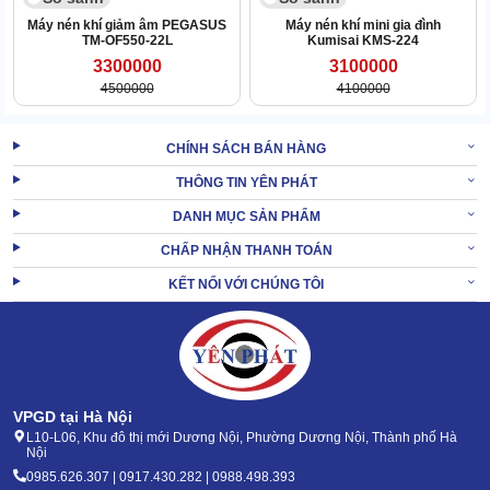
thông tin về thời gian khởi động, áp suất hơi khí và tiếng ồn
Máy nén khí giảm âm PEGASUS
Máy nén khí mini gia đình
cũng như nhiệt độ tỏa ra. Như thế giúp phát hiện được
TM-OF550-22L
Kumisai KMS-224
những bất thường để giải quyết vấn đề.
3300000
3100000
4500000
4100000
CHÍNH SÁCH BÁN HÀNG
THÔNG TIN YÊN PHÁT
DANH MỤC SẢN PHẨM
CHẤP NHẬN THANH TOÁN
KẾT NỐI VỚI CHÚNG TÔI
Việc thay dầu bôi trơn cần diễn ra định kỳ để đảm bảo hiệu suất
làm việc
VPGD tại Hà Nội
Trong bài viết đã cung cấp đầy đủ thông tin liên quan đến
máy
L10-L06, Khu đô thị mới Dương Nội, Phường Dương Nội, Thành phố Hà
nén khí Pegasus TM-W-1.0/8-330L
. Với những nội dung đề cập
Nội
trong bài sẽ giúp mọi người lựa chọn máy phù hợp nhu cầu của
0985.626.307 | 0917.430.282 | 0988.498.393
bản thân một cách dễ dàng. Quý khách hàng nếu còn những thắc