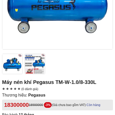
Máy nén khí Pegasus TM-W-1.0/8-330L
(0 đánh giá)
Thương hiệu:
Pegasus
18300000
18900000
-3%
(Giá chưa bao gồm VAT)
Còn hàng
Bảo hành
12 tháng