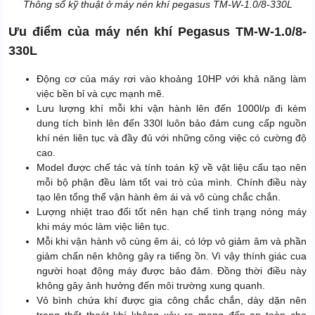
Thông số kỹ thuật ở máy nén khí pegasus TM-W-1.0/8-330L
Ưu điểm của máy nén khí Pegasus TM-W-1.0/8-
330L
Động cơ của máy rơi vào khoảng 10HP với khả năng làm
việc bền bỉ và cực mạnh mẽ.
Lưu lượng khí mỗi khi vận hành lên đến 1000l/p đi kèm
dung tích bình lên đến 330l luôn bảo đảm cung cấp nguồn
khí nén liên tục và đầy đủ với những công việc có cường độ
cao.
Model được chế tác và tính toán kỹ về vật liệu cấu tạo nên
mỗi bộ phận đều làm tốt vai trò của mình. Chính điều này
tạo lên tổng thể vận hành êm ái và vô cùng chắc chắn.
Lượng nhiệt trao đổi tốt nên hạn chế tình trạng nóng máy
khi máy móc làm việc liên tục.
Mỗi khi vận hành vô cùng êm ái, có lớp vỏ giảm âm và phần
giảm chấn nên không gây ra tiếng ồn. Vì vậy thính giác cua
người hoạt động máy được bảo đảm. Đồng thời điều này
không gây ảnh hưởng đến môi trường xung quanh.
Vỏ bình chứa khí được gia công chắc chắn, dày dặn nên
trạng thất thoát khí không xảy ra mang đến an toàn cho