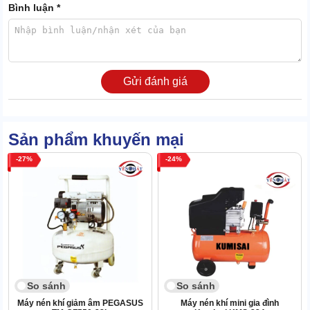
Bình luận *
chập cháy.
Gửi đánh giá
Sản phẩm khuyến mại
27
24
Cấu trúc đầu nén 3 xi lanh hoạt động nhịp nhàng, phân phối lực
nén đều, giảm tối đa rung lắc và tiếng ồn. Vỏ bọc kiên cố với lớp
So sánh
So sánh
sơn tĩnh điện sáng bóng, miễn nhiễm với nước và các va đập cơ
Máy nén khí giảm âm PEGASUS
Máy nén khí mini gia đình