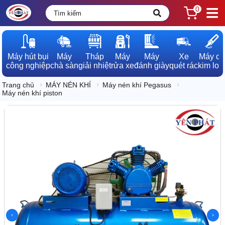
0
Máy hút bụi

Máy

Tháp

Máy

Máy

Xe

Máy dò

công nghiệp
chà sàn
giải nhiệt
rửa xe
đánh giày
quét rác
kim loạ
Trang chủ
MÁY NÉN KHÍ
Máy nén khí Pegasus
Máy nén khí piston