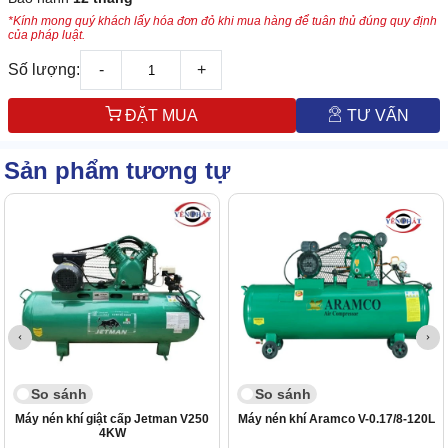
*Kính mong quý khách lấy hóa đơn đỏ khi mua hàng để tuân thủ đúng quy định
của pháp luật.
Số lượng:
-
+
ĐẶT MUA
TƯ VẤN
Sản phẩm tương tự
So sánh
So sánh
Máy nén khí giật cấp Jetman V250
Máy nén khí Aramco V-0.17/8-120L
4KW