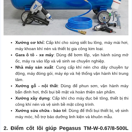
Xưởng cơ khí:
Cấp khí cho súng siết bu lông, máy mài hơi,
máy khoan khí nén và thiết bị gia công kim loại.
Gara ô tô - xe máy
: Dùng để bơm lốp, vận hành súng mở
ốc, máy ra vào lốp và vệ sinh xe chuyên nghiệp.
Nhà máy sản xuất
: Cung cấp khí nén cho dây chuyền tự
động, máy đóng gói, máy ép và hệ thống vận hành khí trung
tâm.
Xưởng gỗ - nội thất
: Dùng để phun sơn, vận hành máy
bắn đinh hơi, thổi bụi bề mặt và hoàn thiện sản phẩm.
Xưởng xây dựng
: Cấp khí cho máy đục bê tông, thiết bị thi
công khí nén và vệ sinh bề mặt công trình.
Xưởng sửa chữa - bảo trì
: Dùng để thổi bụi thiết bị, vệ sinh
máy móc, hỗ trợ bảo dưỡng linh kiện và khuôn mẫu.
2. Điểm cốt lõi giúp Pegasus TM-W-0.67/8-500L