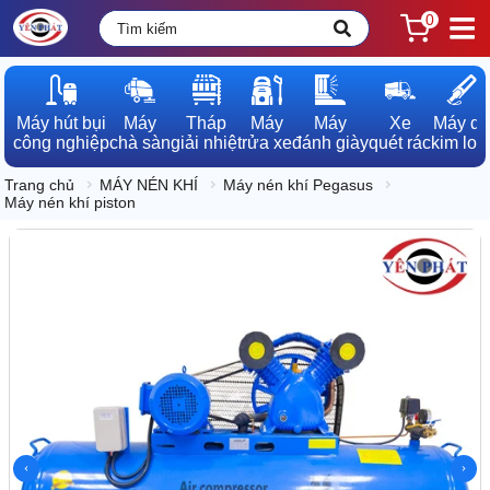
0
Máy hút bụi

Máy

Tháp

Máy

Máy

Xe

Máy dò

công nghiệp
chà sàn
giải nhiệt
rửa xe
đánh giày
quét rác
kim loạ
Trang chủ
MÁY NÉN KHÍ
Máy nén khí Pegasus
Máy nén khí piston