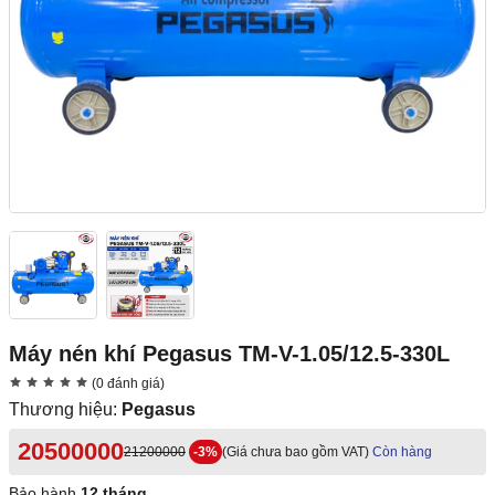
Máy nén khí Pegasus TM-V-1.05/12.5-330L
(0 đánh giá)
Thương hiệu:
Pegasus
20500000
21200000
-3%
(Giá chưa bao gồm VAT)
Còn hàng
Bảo hành
12 tháng