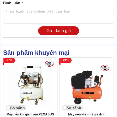
Bình luận *
Gửi đánh giá
Sản phẩm khuyến mại
27
24
Nhưng ưu điểm của máy nén khí Pegasus TM-V-1.05/12.5-330L
không cần phải bàn cãi
An toàn khi vận hành
Pegasus TM-V-1.05/12.5-330L trang bị bộ phận nạp khí tự động
So sánh
So sánh
thông minh. Khi nhận thấy lượng khí trong bình bị thiếu hụt, hệ
Máy nén khí giảm âm PEGASUS
Máy nén khí mini gia đình