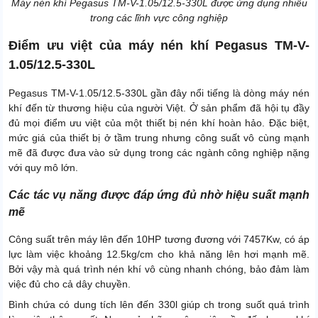
Máy nén khí Pegasus TM-V-1.05/12.5-330L được ứng dụng nhiều
trong các lĩnh vực công nghiệp
Điểm ưu việt của máy nén khí Pegasus TM-V-
1.05/12.5-330L
Pegasus TM-V-1.05/12.5-330L gần đây nổi tiếng là dòng máy nén
khí đến từ thương hiệu của người Việt. Ở sản phẩm đã hội tụ đầy
đủ mọi điểm ưu việt của một thiết bị nén khí hoàn hảo. Đặc biệt,
mức giá của thiết bị ở tầm trung nhưng công suất vô cùng mạnh
mẽ đã được đưa vào sử dụng trong các ngành công nghiệp nặng
với quy mô lớn.
Các tác vụ năng được đáp ứng đủ nhờ hiệu suất mạnh
mẽ
Công suất trên máy lên đến 10HP tương đương với 7457Kw, có áp
lực làm việc khoảng 12.5kg/cm cho khả năng lên hơi mạnh mẽ.
Bởi vậy mà quá trình nén khí vô cùng nhanh chóng, bảo đảm làm
việc đủ cho cả dây chuyền.
Bình chứa có dung tích lên đến 330l giúp ch trong suốt quá trình