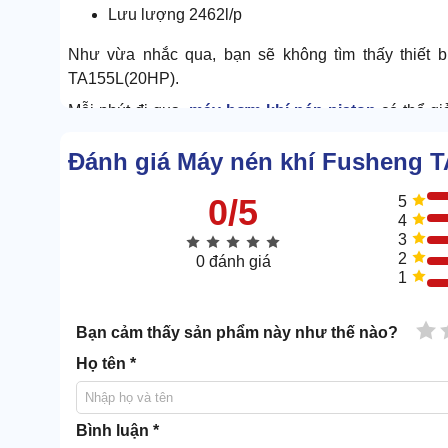
Lưu lượng 2462l/p
Như vừa nhắc qua, bạn sẽ không tìm thấy thiết b
TA155L(20HP).
Mỗi phút đi qua,
máy bơm khí nén piston
có thể gi
cấp khí nén với dung tích lớn, bạn có thể đặt niềm tin v
Đánh giá Máy nén khí Fusheng 
Áp lực khí 10kg/cm2
0/5
5
Áp lực khí nén của Fusheng TA155L(20HP) không quá
4
ứng nhu cầu của nhiều nơi tiêu thụ.
3
2
0 đánh giá
Mức áp lực này đủ mạnh để tham gia vào nhiều hoạ
1
tiến trình vận hành thiết bị.
1 
Bạn cảm thấy sản phẩm này như thế nào?
Động cơ lõi đồng
Họ tên *
Bình luận *