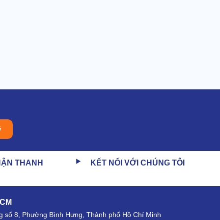
ý
HẬN THANH
KẾT NỐI VỚI CHÚNG TÔI
HCM
 số 8, Phường Bình Hưng, Thành phố Hồ Chí Minh