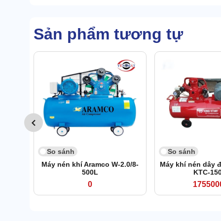
Sản phẩm tương tự
So sánh
So sánh
Máy nén khí Aramco W-2.0/8-
Máy khí nén dây 
500L
KTC-15
0
175500