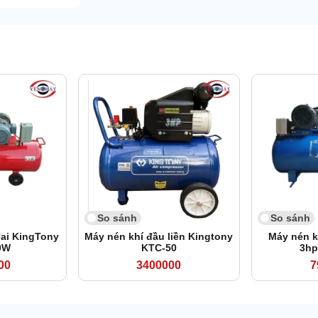
So sánh
So sánh
đai KingTony
Máy nén khí đầu liền Kingtony
Máy nén kh
0W
KTC-50
3hp
00
3400000
7