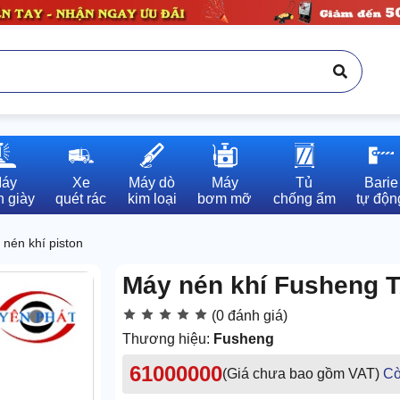
áy

Xe

Máy dò

Máy

Tủ

Barie

 giày
quét rác
kim loại
bơm mỡ
chống ẩm
tự độn
nén khí piston
Máy nén khí Fusheng 
(0 đánh giá)
Thương hiệu:
Fusheng
61000000
(Giá chưa bao gồm VAT)
Cò