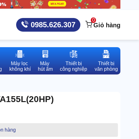
0
0985.626.307
Giỏ hàng
Máy lọc 

Máy 

Thiết bị

Thiết bị

g
không khí
hút ẩm
công nghiệp
văn phòng
TA155L(20HP)
n hàng