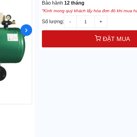
Bảo hành
12 tháng
*Kính mong quý khách lấy hóa đơn đỏ khi mua hà
Số lượng:
-
+
ĐẶT MUA