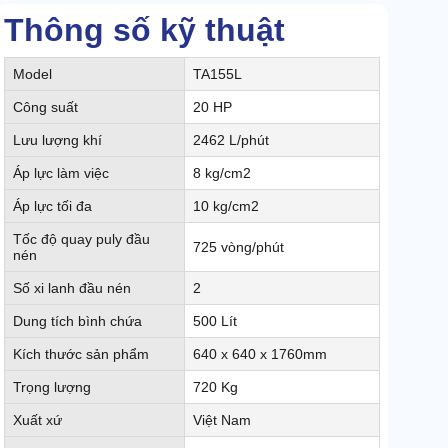
Thông số kỹ thuật
Model
TA155L
Công suất
20 HP
Lưu lượng khí
2462 L/phút
Áp lực làm việc
8 kg/cm2
Áp lực tối đa
10 kg/cm2
Tốc độ quay puly đầu
725 vòng/phút
nén
Số xi lanh đầu nén
2
Dung tích bình chứa
500 Lít
Kích thước sản phẩm
640 x 640 x 1760mm
Trọng lượng
720 Kg
Xuất xứ
Việt Nam