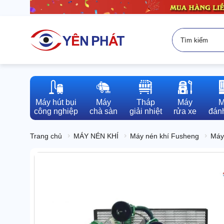
Máy hút bụi

Máy

Tháp

Máy

M
công nghiệp
chà sàn
giải nhiệt
rửa xe
đánh
Trang chủ
MÁY NÉN KHÍ
Máy nén khí Fusheng
Máy 