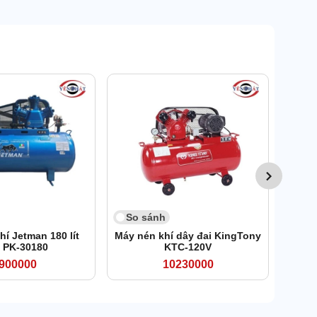
So 
Máy n
So sánh
í Jetman 180 lít
Máy nén khí dây đai KingTony
 PK-30180
KTC-120V
900000
10230000