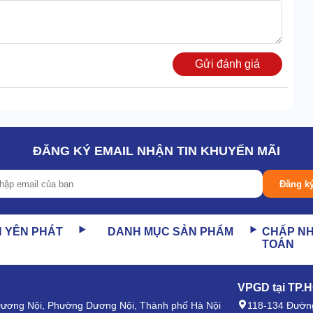
Gửi đánh giá
ĐĂNG KÝ EMAIL NHẬN TIN KHUYẾN MÃI
Đăng k
N YÊN PHÁT
DANH MỤC SẢN PHẨM
CHẤP N
TOÁN
VPGD tại TP.
 Dương Nội, Phường Dương Nội, Thành phố Hà Nội
118-134 Đường