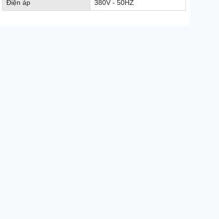
Điện áp
380V - 50HZ