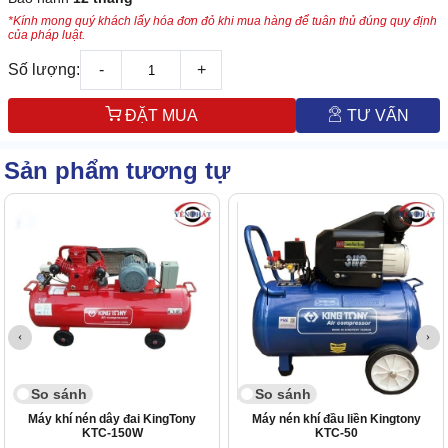
*Kính mong quý khách lấy hóa đơn đỏ khi mua hàng để tuân thủ đúng quy định
của pháp luật.
Số lượng:
-
+
ĐẶT MUA
TƯ VẤN
Sản phẩm tương tự
So sánh
So sánh
Máy khí nén dây đai KingTony
Máy nén khí đầu liền Kingtony
KTC-150W
KTC-50