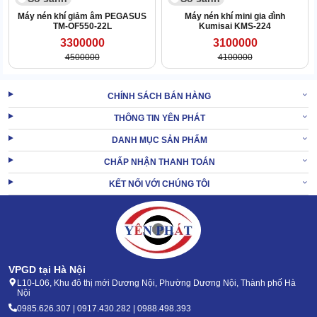
Máy nén khí giảm âm PEGASUS
Máy nén khí mini gia đình
TM-OF550-22L
Kumisai KMS-224
3300000
3100000
4500000
4100000
CHÍNH SÁCH BÁN HÀNG
THÔNG TIN YÊN PHÁT
Độ bền từ 17-20 năm
DANH MỤC SẢN PHẨM
Từ phần vỏ máy đến phần lõi và các linh kiện điện tử bên trong
CHẤP NHẬN THANH TOÁN
của Máy nén khí công nghiệp Fusheng D-1 đều được hoàn thiện
KẾT NỐI VỚI CHÚNG TÔI
từ chất liệu bền bỉ.
Khi tiếp xúc với độ ẩm cao, hóa chất hay chịu va đập mạnh,
máy
nén khí chính hãng
vẫn giữ phom tốt.
Chính vì lý do này mà tuổi thọ của thiết bị được duy trì bền bỉ qua
thời gian.
VPGD tại Hà Nội
L10-L06, Khu đô thị mới Dương Nội, Phường Dương Nội, Thành phố Hà
XEM
Máy nén khí piston cao áp Fusheng HTA-65H
Nội
THÊM:
(3HP)
0985.626.307 | 0917.430.282 | 0988.498.393