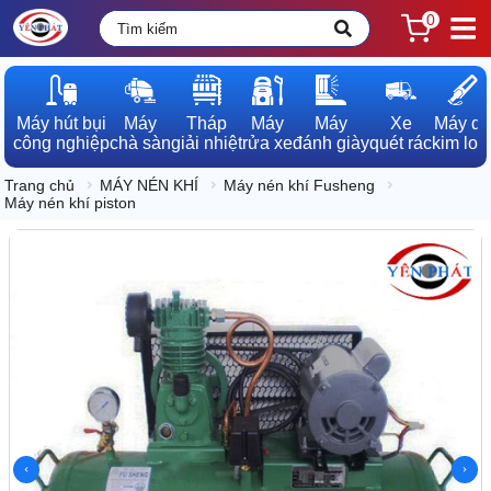
0
Máy hút bụi

Máy

Tháp

Máy

Máy

Xe

Máy dò

công nghiệp
chà sàn
giải nhiệt
rửa xe
đánh giày
quét rác
kim loạ
Trang chủ
MÁY NÉN KHÍ
Máy nén khí Fusheng
Máy nén khí piston