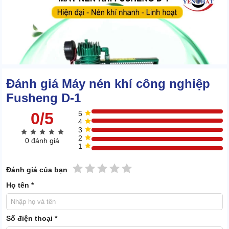
Đánh giá Máy nén khí công nghiệp
Fusheng D-1
0/5
5
4
3
2
0 đánh giá
1
1 sao
2 sao
3 sao
4 sao
5 sao
Đánh giá của bạn
Họ tên *
Số điện thoại *