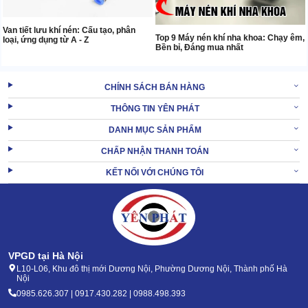
Van tiết lưu khí nén: Cấu tạo, phân
Top 9 Máy nén khí nha khoa: Chạy êm,
loại, ứng dụng từ A - Z
Bền bỉ, Đáng mua nhất
CHÍNH SÁCH BÁN HÀNG
THÔNG TIN YÊN PHÁT
DANH MỤC SẢN PHẨM
CHẤP NHẬN THANH TOÁN
KẾT NỐI VỚI CHÚNG TÔI
VPGD tại Hà Nội
L10-L06, Khu đô thị mới Dương Nội, Phường Dương Nội, Thành phố Hà
Nội
0985.626.307 | 0917.430.282 | 0988.498.393