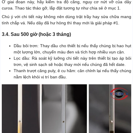
Ở giai đoạn này, hãy kiểm tra độ căng, nguy cơ nứt vỡ của dây
curoa. Thao tác tháo gỡ, lắp đặt tương tự như chia sẻ ở mục 1.
Chú ý với chi tiết này không nên dùng trật trầy hay sửa chữa mang
tính chắp vá. Nếu dây đã hư hỏng thì thay mới là giải pháp #1.
3.4. Sau 500 giờ (hoặc 3 tháng)
Dầu bôi trơn: Thay dầu cho thiết bị nếu thấy chúng bị hao hụt
một lượng lớn, chuyển màu đen và tích hợp nhiều vụn cặn.
Lọc dầu: Rà soát kỹ lưỡng chi tiết này trên thiết bị tạo áp bôi
trơn, vệ sinh sạch sẽ hoặc thay mới nếu chúng đã hết date.
Thanh trượt căng puly, ê cu hãm: căn chỉnh lại nếu thấy chúng
nằm lệch khỏi vị trí ban đầu.