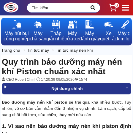
0
Máy hút bụi

Máy

Tháp

Máy

Máy

Xe

Máy dò

công nghiệp
chà sàn
giải nhiệt
rửa xe
đánh giày
quét rác
kim loạ
Trang chủ
Tin tức máy
Tin tức máy nén khí
Quy trình bảo dưỡng máy nén
khí Piston chuẩn xác nhất
CEO Robert Chinh
17:20:39 09/05/2026
1574
Nội dung chính
Bảo dưỡng máy nén khí piston
sẽ trải qua khá nhiều bước. Tuy
nhiên, về cơ bản vẫn nhắm đến 3 nhiệm vụ chính: Làm sạch, cấp bổ
sung chất bôi trơn, sửa chữa, thay mới nếu cần.
1. Vì sao nên bảo dưỡng máy nén khí piston định