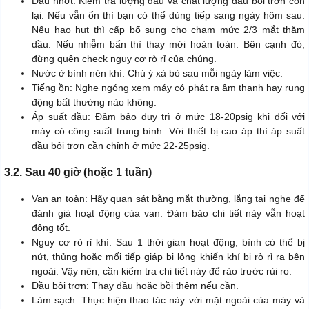
Dầu nhớt: Kiểm tra lượng dầu và chất lượng dầu bôi trơn còn
lại. Nếu vẫn ổn thì bạn có thể dùng tiếp sang ngày hôm sau.
Nếu hao hụt thì cấp bổ sung cho chạm mức 2/3 mắt thăm
dầu. Nếu nhiễm bẩn thì thay mới hoàn toàn. Bên cạnh đó,
đừng quên check nguy cơ rò rỉ của chúng.
Nước ở bình nén khí: Chú ý xả bỏ sau mỗi ngày làm việc.
Tiếng ồn: Nghe ngóng xem máy có phát ra âm thanh hay rung
động bất thường nào không.
Áp suất dầu: Đảm bảo duy trì ở mức 18-20psig khi đối với
máy có công suất trung bình. Với thiết bị cao áp thì áp suất
dầu bôi trơn cần chỉnh ở mức 22-25psig.
3.2. Sau 40 giờ (hoặc 1 tuần)
Van an toàn: Hãy quan sát bằng mắt thường, lắng tai nghe để
đánh giá hoạt động của van. Đảm bảo chi tiết này vẫn hoạt
động tốt.
Nguy cơ rò rỉ khí: Sau 1 thời gian hoạt động, bình có thể bị
nứt, thủng hoặc mối tiếp giáp bị lỏng khiến khí bị rò rỉ ra bên
ngoài. Vậy nên, cần kiểm tra chi tiết này để rào trước rủi ro.
Dầu bôi trơn: Thay dầu hoặc bồi thêm nếu cần.
Làm sạch: Thực hiện thao tác này với mặt ngoài của máy và