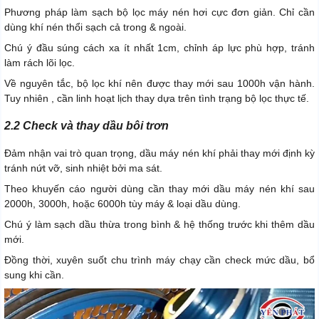
Phương pháp làm sạch bộ lọc máy nén hơi cực đơn giản. Chỉ cần
dùng khí nén thổi sạch cả trong & ngoài.
Chú ý đầu súng cách xa ít nhất 1cm, chỉnh áp lực phù hợp, tránh
làm rách lõi lọc.
Về nguyên tắc, bộ lọc khí nên được thay mới sau 1000h vận hành.
Tuy nhiên , cần linh hoạt lịch thay dựa trên tình trạng bộ lọc thực tế.
2.2 Check và thay dầu bôi trơn
Đảm nhận vai trò quan trọng, dầu máy nén khí phải thay mới định kỳ
tránh nứt vỡ, sinh nhiệt bởi ma sát.
Theo khuyến cáo người dùng cần thay mới dầu máy nén khí sau
2000h, 3000h, hoặc 6000h tùy máy & loại dầu dùng.
Chú ý làm sạch dầu thừa trong bình & hệ thống trước khi thêm dầu
mới.
Đồng thời, xuyên suốt chu trình máy chạy cần check mức dầu, bổ
sung khi cần.