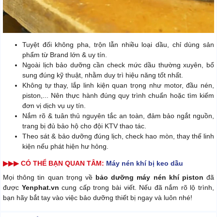
Tuyệt đối không pha, trộn lẫn nhiều loại dầu, chỉ dùng sản
phẩm từ Brand lớn & uy tín.
Ngoài lịch bảo dưỡng cần check mức dầu thường xuyên, bổ
sung đúng kỹ thuật, nhằm duy trì hiệu năng tốt nhất.
Không tự thay, lắp linh kiện quan trọng như motor, đầu nén,
piston,... Nên thực hành đúng quy trình chuẩn hoặc tìm kiếm
đơn vị dịch vụ uy tín.
Nắm rõ & tuân thủ nguyên tắc an toàn, đảm bảo ngắt nguồn,
trang bị đủ bảo hộ cho đội KTV thao tác.
Theo sát & bảo dưỡng đúng lịch, check hao mòn, thay thế linh
kiện nếu phát hiện hư hỏng.
▶▶▶ CÓ THỂ BẠN QUAN TÂM:
Máy nén khí bị keo dầu
Mọi thông tin quan trọng về
bảo dưỡng máy nén khí piston
đã
được
Yenphat.vn
cung cấp trong bài viết. Nếu đã nắm rõ lộ trình,
bạn hãy bắt tay vào việc bảo dưỡng thiết bị ngay và luôn nhé!