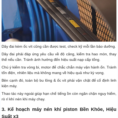
Dây đai kèm ốc vít cũng cần được test, check kỹ mỗi lần bảo dưỡng.
Dây đai phải đáp ứng yêu cầu về độ căng, kiểm tra hao mòn, thay
thế nếu cần. Tránh ảnh hưởng đến hiệu suất nạp cấp tổng.
Chú ý kiểm tra vòng bi, motor để chắc chắn máy vận hành ổn. Tránh
tốn điện, nhiên liệu mà không mang về hiệu quả như kỳ vọng.
Bên cạnh đó, toàn bộ bu lông & ốc vít phải vặn chặt để cố định linh
kiện máy.
Thao tác này ngoài giúp hạn chế tiếng ồn còn ngăn chặn nguy hiểm,
rò rỉ khí nén khi máy chạy.
3. Kế hoạch máy nén khí piston Bền Khỏe, Hiệu
Suất x3