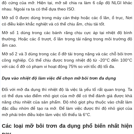
độ cứng của mỡ. Hiện tại, mỡ sẽ chia ra làm 6 cấp độ NLGI khác
nhau. Ngoài ra ta có thể dựa theo ISO.
Mỡ số 0 được dùng trong máy cán thép hoặc các ổ lăn, ổ trục, Nơi
có điều kiện khắc nghiệt và có thể chịu ẩm, chịu tải tốt.
Mỡ số 1 dùng trong các bánh răng chịu cực áp tại nhiệt độ bình
thường. Hoặc các ổ trượt, ổ lăn trọng tải nặng trong môi trường độ
ẩm cao.
Mỡ số 2 và 3 dùng trong các ổ đỡ tải trọng nặng và các chỗ bôi trơn
công nghiệp. Có thể chịu được trong nhiệt độ từ -20°C đến 100°C
với các ổ đỡ có phạm vi hoạt động 75% so với tốc độ tối đa.
Dựa vào nhiệt độ làm việc để chọn mỡ bôi trơn đa dụng
Đối với mỡ đa dụng thì nhiệt độ là việc là yếu tố rất quan trọng. Ta
có thể dựa vào điểm nhỏ giọt của mỡ để có thể đánh giá được khả
năng chịu nhiệt của sản phẩm. Độ nhỏ giọt phụ thuộc vào chất làm
đặc dầu nhờn để tạo ra mỡ. Để làm việc được thì độ nhỏ giọt của
mỡ phải trên điều kiện làm việc tối thiểu là 6°C.
Các loại mỡ bôi trơn đa dụng phổ biến nhất hiện