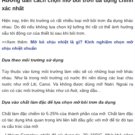
Hướng dẫn cách chọn mỡ bôi trơn đa dụng chính
xác nhất
Hiện nay, trên thị trường có rất nhiều loại mỡ bôi trơn đa dụng khác
nhau. Do đó nếu không lựa chọn kỹ lưỡng thì rất có thể ảnh hưởng
xấu tới động cơ của thiết bị sau khi bôi trơn.
>>Xem thêm:
Mỡ bò chịu nhiệt là gì? Kinh nghiệm chọn mỡ
chịu nhiệt chuẩn
Dựa theo môi trường sử dụng
Tùy thuộc vào từng môi trường làm việc sẽ có những loại mỡ khác
nhau. Như là trong môi trường có nước thì nên dùng các loại chịu
nước như mỡ Liti, Canxi. Và không được dùng mỡ Natri. Ngoài ra
còn có các môi trường khác như có Axit, xăng dầu…
Dựa vào chất làm đặc để lựa chọn mỡ bôi trơn đa dụng
Chất làm đặc chiếm từ 5-25% của thành phần của mỡ. Chất làm đặc
có tác dụng khá quan trọng khi liên kết dầu gốc với mỡ để từ đó tạo
ra cấu trúc của mỡ.
- Lithium Complex: nhiệt độ sử dụng từ -20÷160°C. Nhờ khả năng