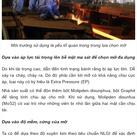
Môi trường sử dụng là yếu tố quan trọng trong lựa chọn mỡ
Dựa vào áp lực tải trọng lên bề mặt ma sát để chọn mỡ đa dụng
Do khi tải trọng cao, dẫn đến tình trạng bánh răng bị áp lực lớn. Dễ
xảy ra cháy, chảy ra. Do đó phải cần tới mỡ có khả năng chịu cực
áp, loại này có ký hiệu là Extra Pressure (EP).
Nhà sản xuất có thể độn thêm bột Molipden disunphua, bột Graphit
để tăng tính chịu áp cho mỡ. Khi sử dụng, Molipden disunfua
(MoS2) có vai trò như những viên bi nhỏ lăn giữa hai mặt cần chịu
tải.
Dựa vào độ mềm, cứng của mỡ
Ta có để dựa theo độ xuyên kim theo tiêu chuẩn NLGI để xác định