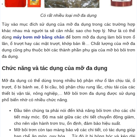
Có rất nhiều loại mỡ đa dụng
Tùy vào mục đích sử dụng của mỡ đa dụng trong các trường hợp
khác nhau mà người ta sẽ cân nhắc sao cho hợp lý. Như là có thể
dùng
máy bơm mỡ bằng chân
để bơm mỡ đa dụng làm bôi trơn ổ
lăn, ổ trượt hay các mặt trượt, khớp bản lề… Chất lượng của mỡ đa
dụng cũng phụ thuộc bởi các thành phần phụ gia của mỡ bò bôi trơn
đa dụng.
Chức năng và tác dụng của mỡ đa dụng
Mỡ đa dụng có thể dùng trong nhiều bộ phận như ổ lăn chịu tải, ổ
trượt, ổ bi bánh xe, ổ bi cầu, bộ phận chịu rung lắc, chịu tải của các
thiết bị vận tải, nông nghiệp,... Mỡ bôi trơn đa dụng được sử dụng
phổ biến nhờ có nhiều chức năng.
Đầu tiên chúng ta phải nói đến khả năng bôi trơn cho các chi
tiết máy móc. Độ ma sát giữa các chi tiết chuyển động giảm,
cho nên vận hành trơn tru, ổn định, đảm bảo hiệu suất.
Mỡ bôi trơn còn tạo màng bảo vệ các chi tiết, có tác dụng giúp
hạn chế ăn mòn, oxy hóa,... Từ đó ít bị hỏng hóc và kéo dài