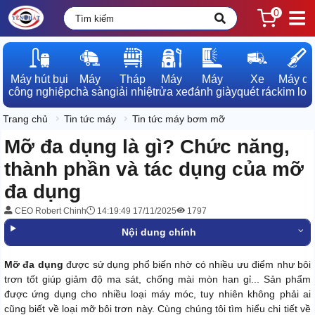
0
Máy hút bụi

Máy

Tháp

Máy

Máy

Xe

Máy dò

công nghiệp
chà sàn
giải nhiệt
rửa xe
đánh giày
quét rác
kim loạ
Trang chủ
Tin tức máy
Tin tức máy bơm mỡ
Mỡ đa dụng là gì? Chức năng,
thành phần và tác dụng của mỡ
đa dụng
CEO Robert Chinh
14:19:49 17/11/2025
1797
Nội dung chính
Mỡ đa dụng
được sử dụng phổ biến nhờ có nhiều ưu điểm như bôi
trơn tốt giúp giảm độ ma sát, chống mài mòn han gỉ... Sản phẩm
được ứng dụng cho nhiều loại máy móc, tuy nhiên không phải ai
cũng biết về loại mỡ bôi trơn này. Cùng chúng tôi tìm hiểu chi tiết về