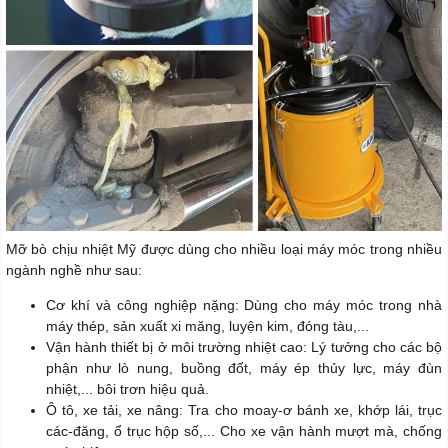
Mỡ bò chịu nhiệt Mỹ được dùng cho nhiều loại máy móc trong nhiều
ngành nghề như sau:
Cơ khí và công nghiệp nặng: Dùng cho máy móc trong nhà
máy thép, sản xuất xi măng, luyện kim, đóng tàu,...
Vận hành thiết bị ở môi trường nhiệt cao: Lý tưởng cho các bộ
phận như lò nung, buồng đốt, máy ép thủy lực, máy đùn
nhiệt,... bôi trơn hiệu quả.
Ô tô, xe tải, xe nâng: Tra cho moay-ơ bánh xe, khớp lái, trục
các-đăng, ổ trục hộp số,... Cho xe vận hành mượt mà, chống