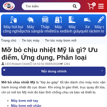
0
Máy hút bụi

Máy

Tháp

Máy

Máy

Xe

Máy dò

công nghiệp
chà sàn
giải nhiệt
rửa xe
đánh giày
quét rác
kim loạ
Trang chủ
Tin tức máy
Tin tức máy bơm mỡ
Mỡ bò chịu nhiệt Mỹ là gì? Ưu
điểm, Ứng dụng, Phân loại
CEO Robert Chinh
16:53:52 09/05/2026
1261
Nội dung chính
Mỡ bò chịu nhiệt Mỹ
là “lớp áo giáp” tối tân dành cho máy móc vận
hành trong nhiệt độ cực đoan. Khi vòng bi gào thét, trục quay đỏ lửa,
chỉ có mỡ bò Mỹ mới đủ bản lĩnh chống chịu và bảo vệ thiết bị.
Máy bơm mỡ tay
Máy bơm mỡ chân