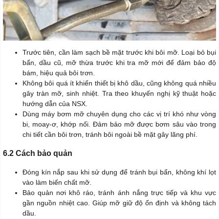
Trước tiên, cần làm sạch bề mặt trước khi bôi mỡ. Loại bỏ bụi
bẩn, dầu cũ, mỡ thừa trước khi tra mỡ mới để đảm bảo độ
bám, hiệu quả bôi trơn.
Không bôi quá ít khiến thiết bị khô dầu, cũng không quá nhiều
gây tràn mỡ, sinh nhiệt. Tra theo khuyến nghị kỹ thuật hoặc
hướng dẫn của NSX.
Dùng máy bơm mỡ chuyên dụng cho các vị trí khó như vòng
bi, moay-ơ, khớp nối. Đảm bảo mỡ được bơm sâu vào trong
chi tiết cần bôi trơn, tránh bôi ngoài bề mặt gây lãng phí.
6.2 Cách bảo quản
Đóng kín nắp sau khi sử dụng để tránh bụi bẩn, không khí lọt
vào làm biến chất mỡ.
Bảo quản nơi khô ráo, tránh ánh nắng trực tiếp và khu vực
gần nguồn nhiệt cao. Giúp mỡ giữ độ ổn định và không tách
dầu.