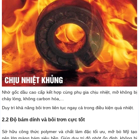
Nhờ gốc dầu cao cấp kết hợp cùng phụ gia chịu nhiệt, mỡ không bị
chảy lỏng, không carbon hóa,...
Duy trì khả năng bôi trơn liên tục ngay cả trong điều kiện quá nhiệt.
2.2 Độ bám dính và bôi trơn cực tốt
Sở hữu công thức polymer và chất làm đặc tối ưu, mỡ bò Mỹ tạo
nên lớp màng bám siêu bền. Giúp duy trì độ nhớt ổn định, không bị