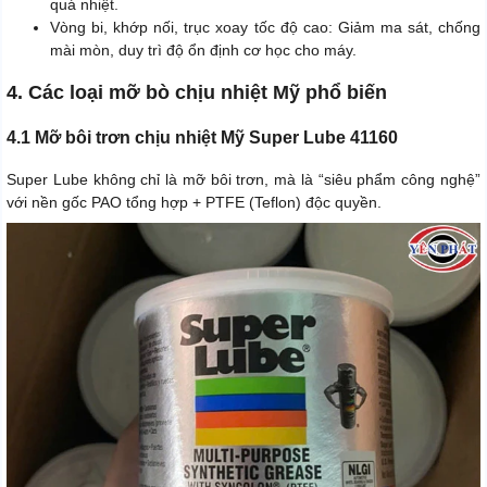
quá nhiệt.
Vòng bi, khớp nối, trục xoay tốc độ cao: Giảm ma sát, chống
mài mòn, duy trì độ ổn định cơ học cho máy.
4. Các loại mỡ bò chịu nhiệt Mỹ phổ biến
4.1 Mỡ bôi trơn chịu nhiệt Mỹ Super Lube 41160
Super Lube không chỉ là mỡ bôi trơn, mà là “siêu phẩm công nghệ”
với nền gốc PAO tổng hợp + PTFE (Teflon) độc quyền.