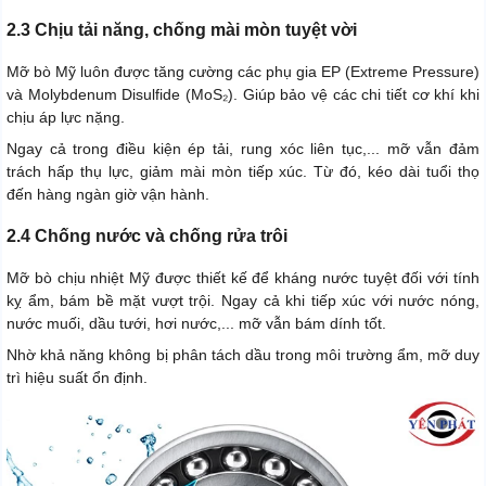
2.3 Chịu tải năng, chống mài mòn tuyệt vời
Mỡ bò Mỹ luôn được tăng cường các phụ gia EP (Extreme Pressure)
và Molybdenum Disulfide (MoS₂). Giúp bảo vệ các chi tiết cơ khí khi
chịu áp lực nặng.
Ngay cả trong điều kiện ép tải, rung xóc liên tục,... mỡ vẫn đảm
trách hấp thụ lực, giảm mài mòn tiếp xúc. Từ đó, kéo dài tuổi thọ
đến hàng ngàn giờ vận hành.
2.4 Chống nước và chống rửa trôi
Mỡ bò chịu nhiệt Mỹ được thiết kế để kháng nước tuyệt đối với tính
kỵ ẩm, bám bề mặt vượt trội. Ngay cả khi tiếp xúc với nước nóng,
nước muối, dầu tưới, hơi nước,... mỡ vẫn bám dính tốt.
Nhờ khả năng không bị phân tách dầu trong môi trường ẩm, mỡ duy
trì hiệu suất ổn định.