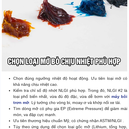
Chọn đúng ngưỡng nhiệt độ hoạt động. Ưu tiên loại mỡ có
khả năng chịu nhiệt cao.
Kiểm tra chỉ số độ nhớt NLGI phù hợp. Trong đó, NLGI #2 là
loại phổ biến nhất, vừa đủ độ đặc, vừa dễ bơm với
máy bôi
trơn mỡ
. Lý tưởng cho vòng bi, moay-ơ và khớp nối xe tải.
Tìm dòng mỡ có phụ gia EP (Extreme Pressure) để giảm mài
mòn, va đập cực mạnh.
Ưu tiên thương hiệu chuẩn Mỹ, có chứng nhận ASTM/NLGI .
Tùy theo ứng dụng để chọn loại gốc mỡ (Lithium, tổng hợp,