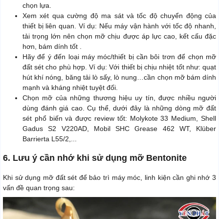
chọn lựa.
Xem xét qua cường độ ma sát và tốc độ chuyển động của
thiết bị liên quan. Ví dụ: Nếu máy vận hành với tốc độ nhanh,
tải trọng lớn nên chọn mỡ chịu được áp lực cao, kết cấu đặc
hơn, bám dính tốt .
Hãy để ý đến loại máy móc/thiết bị cần bôi trơn để chọn mỡ
đất sét cho phù hợp. Ví dụ: Với thiết bị chịu nhiệt tốt như: quạt
hút khí nóng, băng tải lò sấy, lò nung…cần chọn mỡ bám dính
mạnh và kháng nhiệt tuyệt đối.
Chọn mỡ của những thương hiệu uy tín, được nhiều người
dùng đánh giá cao. Cụ thể, dưới đây là những dòng mỡ đất
sét phổ biến và được review tốt: Molykote 33 Medium, Shell
Gadus S2 V220AD, Mobil SHC Grease 462 WT, Klüber
Barrierta L55/2,...
6. Lưu ý cần nhớ khi sử dụng mỡ Bentonite
Khi sử dụng mỡ đất sét để bảo trì máy móc, linh kiện cần ghi nhớ 3
vấn đề quan trọng sau: