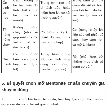
Cao (không bị
Trung bình (có thể
Ổn
Trung bình (có thể
hư hại, biến đổi
giảm độ sệt và hiệu
định
bị tách dầu hoặc
tính chất khi có
quả bôi trơn khi tiếp
cơ
mềm hơn khi cọ xát
lực ma sát
xúc với lực ma sát
học
thường xuyên)
mạnh)
lớn)
Không nóng
Tính
Có (nóng chảy khi
chảy (nhờ sự
Có (nóng chảy khi
năng
tiếp xúc với nhiệt độ
góp mặt của đất
nhiệt độ vượt quá
nóng
cao, nhạy cảm hơn
sét - chất làm
mức cho phép)
chảy
cả mỡ Lithium)
đặc vô cơ)
Cao (do có độ
Trung bình (dùng
Rẻ (phù hợp với
Giá
bền cao, phát
tốt, có tính ứng
những mục đích sử
thành
huy tác dụng
dụng cao, được
dụng cơ bản)
tốt)
bày bán rộng rãi)
5. Bí quyết chọn mỡ Bentonite chuẩn chuyên gia
khuyên dùng
Khi tìm mua mỡ bôi trơn Bentonite, bạn hãy lựa chọn theo những
gợi ý sau để mang lại kết quả tốt nhất: