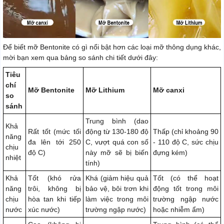
Để biết mỡ Bentonite có gì nổi bật hơn các loại mỡ thông dụng khác,
mời bạn xem qua bảng so sánh chi tiết dưới đây:
Tiêu
chí
Mỡ Bentonite
Mỡ Lithium
Mỡ canxi
so
sánh
Trung bình (dao
Khả
Rất tốt (mức tối
động từ 130-180 độ
Thấp (chỉ khoảng 90
năng
đa lên tới 250
C, vượt quá con số
- 110 độ C, sức chịu
chịu
độ C)
này mỡ sẽ bị biến
đựng kém)
nhiệt
tính)
Khả
Tốt (khó rửa
Khá (giảm hiệu quả
Tốt (có thể hoạt
năng
trôi, không bị
bảo vệ, bôi trơn khi
động tốt trong môi
chịu
hòa tan khi tiếp
làm việc trong môi
trường ngập nước
nước
xúc nước)
trường ngập nước)
hoặc nhiễm ẩm)