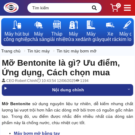
0
Máy hút bụi

Máy

Tháp

Máy

Máy

Xe

Máy dò

công nghiệp
chà sàn
giải nhiệt
rửa xe
đánh giày
quét rác
kim loạ
Trang chủ
Tin tức máy
Tin tức máy bơm mỡ
Mỡ Bentonite là gì? Ưu điểm,
Ứng dụng, Cách chọn mua
CEO Robert Chinh
10:43:54 12/06/2025
1194
Nội dung chính
Mỡ Bentonite
sử dụng nguyên liệu tự nhiên, dễ kiếm nhưng chất
lượng lại vượt trội hơn hẳn các dòng mỡ bôi trơn có nguồn gốc nhân
tạo. Trong đó, ưu điểm được nhắc đến nhiều nhất của dòng sản
phẩm này là chống nước, chịu nhiệt cực tốt.
Máy bơm mỡ bằng tay