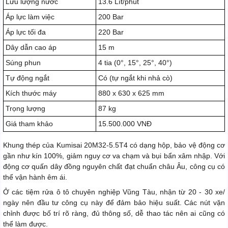
Lưu lượng nước
13.6 Lít/phút
Áp lực làm việc
200 Bar
Áp lực tối đa
220 Bar
Dây dẫn cao áp
15 m
Súng phun
4 tia (0°, 15°, 25°, 40°)
Tự động ngắt
Có (tự ngắt khi nhả cò)
Kích thước máy
880 x 630 x 625 mm
Trọng lượng
87 kg
Giá tham khảo
15.500.000 VNĐ
Khung thép của Kumisai 20M32-5.5T4 có dạng hộp, bảo vệ động cơ
gần như kín 100%, giảm nguy cơ va chạm và bụi bẩn xâm nhập. Với
động cơ quấn dây đồng nguyên chất đạt chuẩn châu Âu, công cụ có
thể vận hành êm ái.
Ở các tiệm rửa ô tô chuyên nghiệp Vũng Tàu, nhận từ 20 - 30 xe/
ngày nên đầu tư công cụ này để đảm bảo hiệu suất. Các nút vặn
chỉnh được bố trí rõ ràng, đủ thông số, dễ thao tác nên ai cũng có
thể làm được.