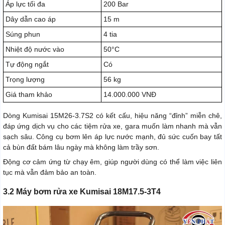
Áp lực tối đa
200 Bar
Dây dẫn cao áp
15 m
Súng phun
4 tia
Nhiệt độ nước vào
50°C
Tự động ngắt
Có
Trọng lượng
56 kg
Giá tham khảo
14.000.000 VNĐ
Dòng Kumisai 15M26-3.7S2 có kết cấu, hiệu năng “đỉnh” miễn chê,
đáp ứng dịch vụ cho các tiệm rửa xe, gara muốn làm nhanh mà vẫn
sạch sâu. Công cụ bơm lên áp lực nước mạnh, đủ sức cuốn bay tất
cả bùn đất bám lâu ngày mà không làm trầy sơn.
Động cơ cảm ứng từ chạy êm, giúp người dùng có thể làm việc liên
tục mà vẫn đảm bảo an toàn.
3.2 Máy bơm rửa xe Kumisai 18M17.5-3T4