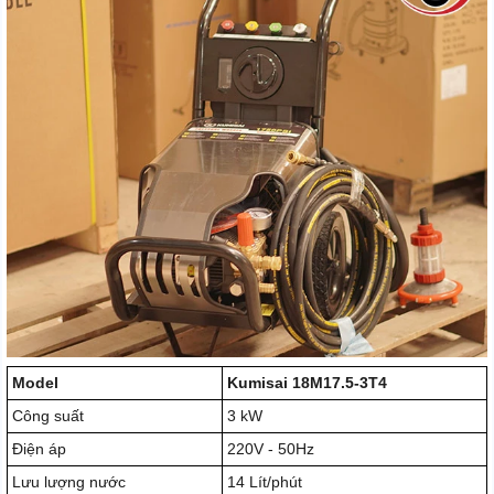
Model
Kumisai 18M17.5-3T4
Công suất
3 kW
Điện áp
220V - 50Hz
Lưu lượng nước
14 Lít/phút