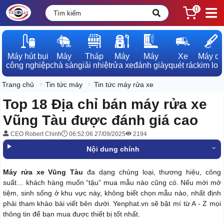
0
Máy hút bụi

Máy

Tháp

Máy

Máy

Xe

Máy dò

công nghiệp
chà sàn
giải nhiệt
rửa xe
đánh giày
quét rác
kim loạ
Trang chủ
Tin tức máy
Tin tức máy rửa xe
Top 18 Địa chỉ bán máy rửa xe
Vũng Tàu được đánh giá cao
CEO Robert Chinh
06:52:06 27/09/2025
2194
Nội dung chính
Máy rửa xe Vũng Tàu
đa dạng chủng loại, thương hiệu, công
suất… khách hàng muốn “tậu” mua mẫu nào cũng có. Nếu mới mở
tiệm, sinh sống ở khu vực này, không biết chọn mẫu nào, nhất định
phải tham khảo bài viết bên dưới. Yenphat.vn sẽ bật mí từ A - Z mọi
thông tin để bạn mua được thiết bị tốt nhất.