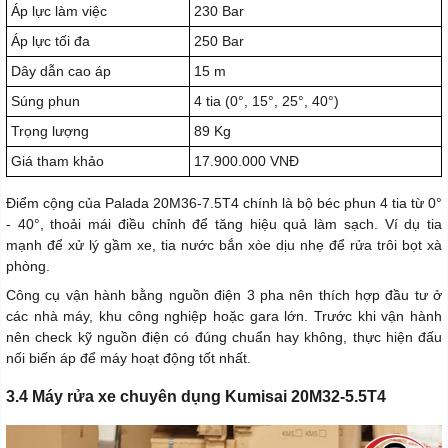
Áp lực làm việc
230 Bar
Áp lực tối đa
250 Bar
Dây dẫn cao áp
15 m
Súng phun
4 tia (0°, 15°, 25°, 40°)
Trọng lượng
89 Kg
Giá tham khảo
17.900.000 VNĐ
Điểm cộng của Palada 20M36-7.5T4 chính là bộ béc phun 4 tia từ 0°
- 40°, thoải mái điều chỉnh để tăng hiệu quả làm sạch. Ví dụ tia
mạnh để xử lý gầm xe, tia nước bắn xòe dịu nhẹ để rửa trôi bọt xà
phòng.
Công cụ vận hành bằng nguồn điện 3 pha nên thích hợp đầu tư ở
các nhà máy, khu công nghiệp hoặc gara lớn. Trước khi vận hành
nên check kỹ nguồn điện có đúng chuẩn hay không, thực hiện đấu
nối biến áp để máy hoạt động tốt nhất.
3.4 Máy rửa xe chuyên dụng Kumisai 20M32-5.5T4