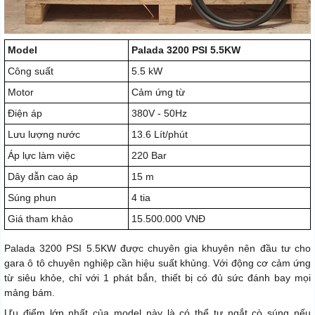
Model
Palada 3200 PSI 5.5KW
Công suất
5.5 kW
Motor
Cảm ứng từ
Điện áp
380V - 50Hz
Lưu lượng nước
13.6 Lít/phút
Áp lực làm việc
220 Bar
Dây dẫn cao áp
15 m
Súng phun
4 tia
Giá tham khảo
15.500.000 VNĐ
Palada 3200 PSI 5.5KW được chuyên gia khuyên nên đầu tư cho
gara ô tô chuyên nghiệp cần hiệu suất khủng. Với động cơ cảm ứng
từ siêu khỏe, chỉ với 1 phát bắn, thiết bị có đủ sức đánh bay mọi
mảng bám.
Ưu điểm lớn nhất của model này là có thể tự ngắt cò súng nếu