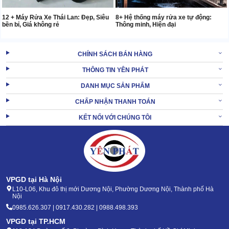
8+ Hệ thống máy rửa xe tự động:
12 + Máy Rửa Xe Thái Lan: Đẹp, Siêu
Thông minh, Hiện đại
bền bỉ, Giá không rẻ
CHÍNH SÁCH BÁN HÀNG
THÔNG TIN YÊN PHÁT
DANH MỤC SẢN PHẨM
CHẤP NHẬN THANH TOÁN
KẾT NỐI VỚI CHÚNG TÔI
VPGD tại Hà Nội
L10-L06, Khu đô thị mới Dương Nội, Phường Dương Nội, Thành phố Hà
Nội
0985.626.307 | 0917.430.282 | 0988.498.393
VPGD tại TP.HCM