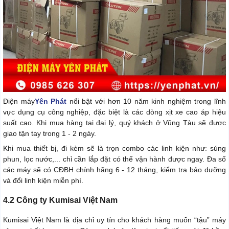
Điện máy
Yên Phát
nổi bật với hơn 10 năm kinh nghiệm trong lĩnh
vực dụng cụ công nghiệp, đặc biệt là các dòng xịt xe cao áp hiệu
suất cao. Khi mua hàng tại đại lý, quý khách ở Vũng Tàu sẽ được
giao tận tay trong 1 - 2 ngày.
Khi mua thiết bị, đi kèm sẽ là trọn combo các linh kiện như: súng
phun, lọc nước,... chỉ cần lắp đặt có thể vận hành được ngay. Đa số
các máy sẽ có CĐBH chính hãng 6 - 12 tháng, kiểm tra bảo dưỡng
và đổi linh kiện miễn phí.
4.2 Công ty Kumisai Việt Nam
Kumisai Việt Nam là địa chỉ uy tín cho khách hàng muốn “tậu” máy