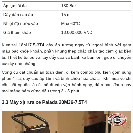
Áp lực tối đa
130 Bar
Dây dẫn cao áp
15 m
Nhiệt độ nước vào
Max 60°C
Giá tham khảo
13.000.000 VNĐ
Kumisai 18M17.5-3T4 gây ấn tượng ngay từ ngoại hình với gam
màu bạc khỏe khoắn, phần khung thép chắc chắn tạo cảm giác bền
bỉ. Thiết kế tối ưu với tay đẩy cao và bánh xe bản lớn, giúp di chuyển
cực kỳ nhẹ nhàng.
Công cụ đạt chuẩn an toàn điện, đi kèm combo phụ kiện gồm súng
phun 4 tia, dây cao áp 15m và bình chứa hóa chất… Khi mua về chỉ
cần bật nguồn là có thể đi vào vận hành ngay, đảm bảo đánh bay
mọi mảng bám cứng đầu trong 3 - 5 phút.
3.3 Máy xịt rửa xe Palada 20M36-7.5T4