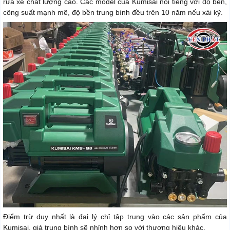
rửa xe chất lượng cao. Các model của Kumisai nổi tiếng với độ bền,
công suất mạnh mẽ, độ bền trung bình đều trên 10 năm nếu xài kỹ.
Điểm trừ duy nhất là đại lý chỉ tập trung vào các sản phẩm của
Kumisai, giá trung bình sẽ nhỉnh hơn so với thương hiệu khác.