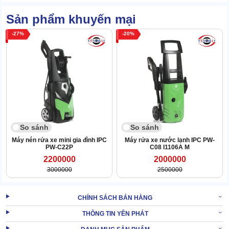
để dọn dẹp sàn nhà, sân vườn, khu chăn nuôi hoặc tưới
cây,...
Sản phẩm khuyến mại
27
20
XEM
Máy rửa xe nước lạnh IPC PW-C40 I1813P T (
THÊM:
không dây quấn)
2. Tính ứng dụng cao của Máy xịt rửa xe nước
lạnh IPC PW-C50P D2117P T có được là nhờ
đâu?
Tính ứng dụng cao của máy xịt rửa xe nước lạnh IPC PW-C50P
So sánh
So sánh
D2117P T có được là nhờ 4 chi tiết sau:
Máy nén rửa xe mini gia đình IPC
Máy rửa xe nước lạnh IPC PW-
PW-C22P
C08 I1106A M
2200000
2000000
3000000
2500000
CHÍNH SÁCH BÁN HÀNG
THÔNG TIN YÊN PHÁT