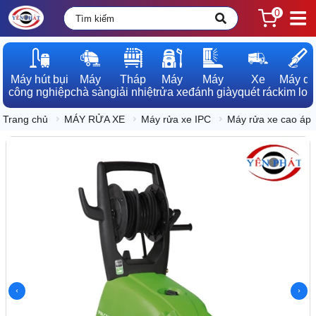
0
Máy hút bụi

Máy

Tháp

Máy

Máy

Xe

Máy dò

công nghiệp
chà sàn
giải nhiệt
rửa xe
đánh giày
quét rác
kim loạ
Trang chủ
MÁY RỬA XE
Máy rửa xe IPC
Máy rửa xe cao áp