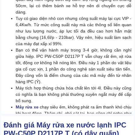
50cm, lại có thêm bánh xe hỗ trợ nên di chuyển cực dễ
dàng.
Tuy có giao diện nhỏ con nhưng công suất máy lại cực VIP -
6,4Kw/h. Từ mức công suất này mà các thông số liên quan
như lưu lượng nước, áp lực tối đa đều cao hơn hẳn mặt
bằng chung (16,6l/p - 210bar). Vậy nên, hiệu suất làm sạch
của máy đạt xấp xỉ 99%.
Bạn có thể vận hành máy trong 3-4 giờ, không cần nghỉ
giữa hiệp. IPC PW-C50P D2117P T vẫn chạy rất êm, xịt rửa
tốt, động cơ không hề nóng lên. Điều này 1 phần do vật liệu
gia cố cực xịn, 1 phần do công nghệ sản xuất siêu tân tiến.
Đây cũng vốn là điểm chung của các mã máy đến từ nhãn
hàng IPC (Ý).
Máy tích hợp thùng chứa hóa chất lên tới 4l. Điều này cũng
có nghĩa là bạn không phải thường xuyên ngắt máy để cấp
bổ sung.
Máy rửa xe
chạy siêu êm, không phát ra âm thanh khó chịu
khi hoạt động. Thậm chí, ghé sát tai, bạn cũng chỉ nghe như
tiếng quạt gió nhẹ.
Đánh giá Máy rửa xe nước lạnh IPC
PW-C50P D2117P T (có dây quấn)