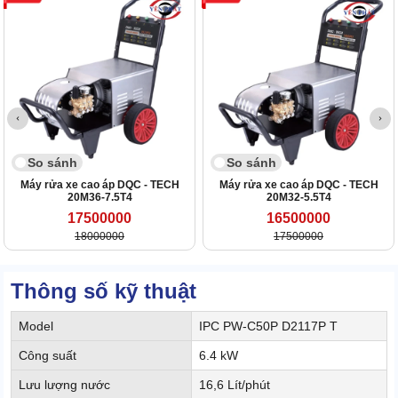
So sánh
So sánh
Máy rửa xe cao áp DQC - TECH
Máy rửa xe cao áp DQC - TECH
20M36-7.5T4
20M32-5.5T4
17500000
16500000
18000000
17500000
Thông số kỹ thuật
Model
IPC PW-C50P D2117P T
Công suất
6.4 kW
Lưu lượng nước
16,6 Lít/phút