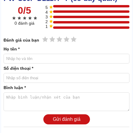
0/5
5
4
3
2
0 đánh giá
1
1 sao
2 sao
3 sao
4 sao
5 sao
Đánh giá của bạn
Họ tên *
Số điện thoại *
Bình luận *
Độ an toàn của IPC PW-C50P D2117P T được đánh giá rất
cao.. Các mối tiếp giáp được bọc lót rất kỹ, nhựa bao quanh
dây dẫn cũng cách điện siêu tốt, thiết kế cực dày.
Gửi đánh giá
Có thể dùng IPC PW-C50P D2117P T để làm sạch xe máy,
xe con, xe tải lớn. Bạn cũng có thể tận dụng công năng máy