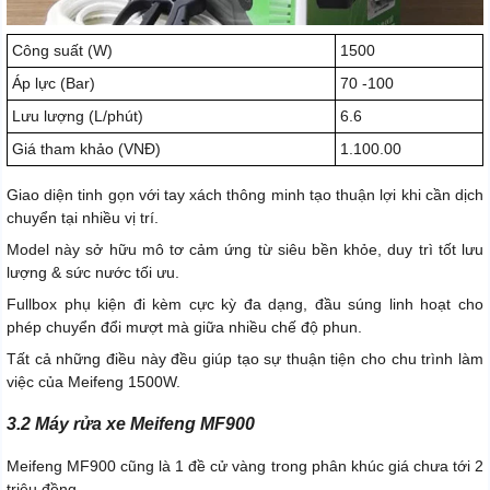
Công suất (W)
1500
Áp lực (Bar)
70 -100
Lưu lượng (L/phút)
6.6
Giá tham khảo (VNĐ)
1.100.00
Giao diện tinh gọn với tay xách thông minh tạo thuận lợi khi cần dịch
chuyển tại nhiều vị trí.
Model này sở hữu mô tơ cảm ứng từ siêu bền khỏe, duy trì tốt lưu
lượng & sức nước tối ưu.
Fullbox phụ kiện đi kèm cực kỳ đa dạng, đầu súng linh hoạt cho
phép chuyển đổi mượt mà giữa nhiều chế độ phun.
Tất cả những điều này đều giúp tạo sự thuận tiện cho chu trình làm
việc của Meifeng 1500W.
3.2 Máy rửa xe Meifeng MF900
Meifeng MF900 cũng là 1 đề cử vàng trong phân khúc giá chưa tới 2
triệu đồng.