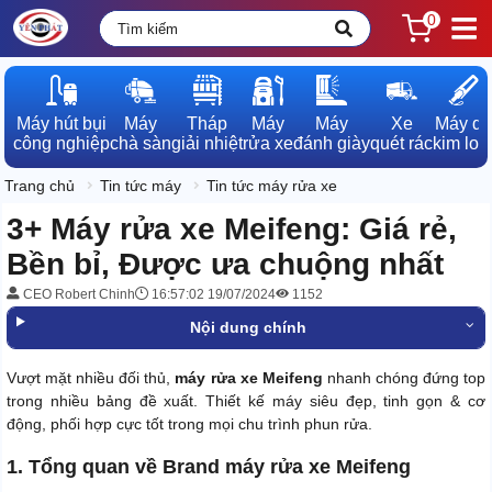
0
Máy hút bụi

Máy

Tháp

Máy

Máy

Xe

Máy dò

công nghiệp
chà sàn
giải nhiệt
rửa xe
đánh giày
quét rác
kim loạ
Trang chủ
Tin tức máy
Tin tức máy rửa xe
3+ Máy rửa xe Meifeng: Giá rẻ,
Bền bỉ, Được ưa chuộng nhất
CEO Robert Chinh
16:57:02 19/07/2024
1152
Nội dung chính
Vượt mặt nhiều đối thủ,
máy rửa xe Meifeng
nhanh chóng đứng top
trong nhiều bảng đề xuất. Thiết kế máy siêu đẹp, tinh gọn & cơ
động, phối hợp cực tốt trong mọi chu trình phun rửa.
1. Tổng quan về Brand máy rửa xe Meifeng