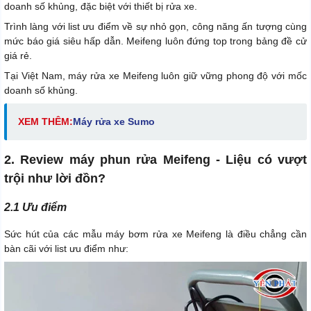
doanh số khủng, đặc biệt với thiết bị rửa xe.
Trình làng với list ưu điểm về sự nhỏ gọn, công năng ấn tượng cùng
mức báo giá siêu hấp dẫn. Meifeng luôn đứng top trong bảng đề cử
giá rẻ.
Tại Việt Nam, máy rửa xe Meifeng luôn giữ vững phong độ với mốc
doanh số khủng.
XEM THÊM:
Máy rửa xe Sumo
2. Review máy phun rửa Meifeng - Liệu có vượt
trội như lời đồn?
2.1 Ưu điểm
Sức hút của các mẫu máy bơm rửa xe Meifeng là điều chẳng cần
bàn cãi với list ưu điểm như: