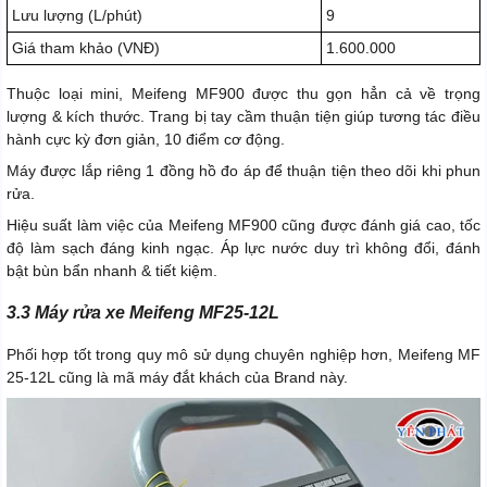
Lưu lượng (L/phút)
9
Giá tham khảo (VNĐ)
1.600.000
Thuộc loại mini, Meifeng MF900 được thu gọn hẳn cả về trọng
lượng & kích thước. Trang bị tay cầm thuận tiện giúp tương tác điều
hành cực kỳ đơn giản, 10 điểm cơ động.
Máy được lắp riêng 1 đồng hồ đo áp để thuận tiện theo dõi khi phun
rửa.
Hiệu suất làm việc của Meifeng MF900 cũng được đánh giá cao, tốc
độ làm sạch đáng kinh ngạc. Áp lực nước duy trì không đổi, đánh
bật bùn bẩn nhanh & tiết kiệm.
3.3 Máy rửa xe Meifeng MF25-12L
Phối hợp tốt trong quy mô sử dụng chuyên nghiệp hơn, Meifeng MF
25-12L cũng là mã máy đắt khách của Brand này.