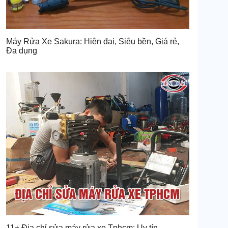
Máy Rửa Xe Sakura: Hiện đại, Siêu bền, Giá rẻ,
Đa dụng
11+ Địa chỉ sửa máy rửa xe Tphcm: Uy tín,