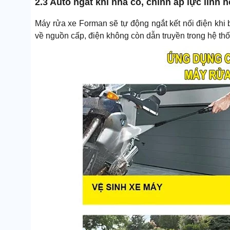
2.3 Auto ngắt khi nhả cò, chỉnh áp lực linh h
Máy rửa xe Forman sẽ tự động ngắt kết nối điện khi
về nguồn cấp, điện không còn dẫn truyền trong hệ th