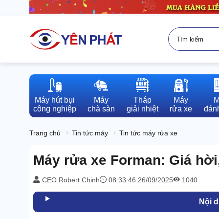
Máy hút bụi

Máy

Tháp

Máy

M
công nghiệp
chà sàn
giải nhiệt
rửa xe
đánh
Trang chủ
Tin tức máy
Tin tức máy rửa xe
Máy rửa xe Forman: Giá hời
CEO Robert Chinh
08:33:46 26/09/2025
1040
Nội 