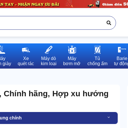
áy

Xe

Máy dò

Máy

Tủ

Barie

 giày
quét rác
kim loại
bơm mỡ
chống ẩm
tự độn
, Chính hãng, Hợp xu hướng
dung chính