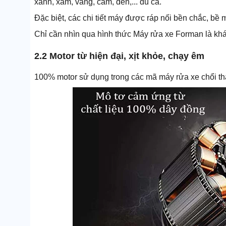
xanh, xám, vàng, cam, đen,... đủ cả.
Đặc biệt, các chi tiết máy được ráp nối bền chắc, bề mặ
Chỉ cần nhìn qua hình thức Máy rửa xe Forman là kh
2.2 Motor từ hiện đại, xịt khỏe, chạy êm
100% motor sử dụng trong các mã máy rửa xe chổi tha