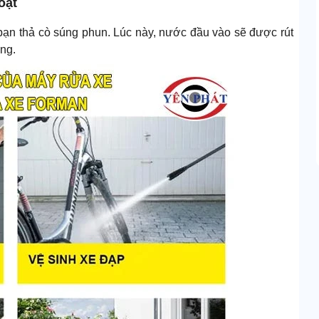
oạt
 bạn thả cò súng phun. Lúc này, nước đầu vào sẽ được rút
ống.