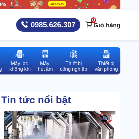
0
0985.626.307
Giỏ hàng
Máy lọc 

Máy 

Thiết bị

Thiết bị

g
không khí
hút ẩm
công nghiệp
văn phòng
Tin tức nổi bật