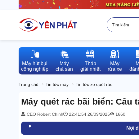
Máy hút bụi

Máy

Tháp

Máy

M
công nghiệp
chà sàn
giải nhiệt
rửa xe
đánh
Trang chủ
Tin tức máy
Tin tức xe quét rác
Máy quét rác bãi biển: Cấu 
CEO Robert Chinh
22:41:54 26/09/2025
1660
Nội 