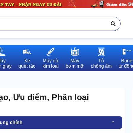
áy

Xe

Máy dò

Máy

Tủ

Barie

 giày
quét rác
kim loại
bơm mỡ
chống ẩm
tự độn
tạo, Ưu điểm, Phân loại
dung chính