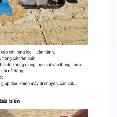
o cát, rung lọc,... vần hành.
trong cát trên biển.
c thải để không mang theo cát vào thùng chứa.
 cát dễ dàng.
ọc.
giúp điều khiển máy di chuyển, cào cát,...
bãi biển