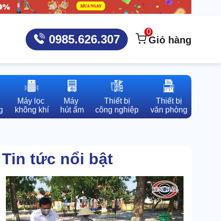
0
0985.626.307
Giỏ hàng
Máy lọc 

Máy 

Thiết bị

Thiết bị

g
không khí
hút ẩm
công nghiệp
văn phòng
Tin tức nổi bật