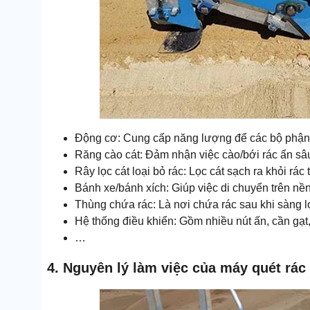
Động cơ: Cung cấp năng lượng để các bộ phận cà
Răng cào cát: Đảm nhận việc cào/bới rác ẩn sâu 
Rây lọc cát loại bỏ rác: Lọc cát sạch ra khỏi rá
Bánh xe/bánh xích: Giúp việc di chuyển trên nền
Thùng chứa rác: Là nơi chứa rác sau khi sàng l
Hệ thống điều khiển: Gồm nhiều nút ấn, cần gạt, 
…
4. Nguyên lý làm việc của máy quét rác 