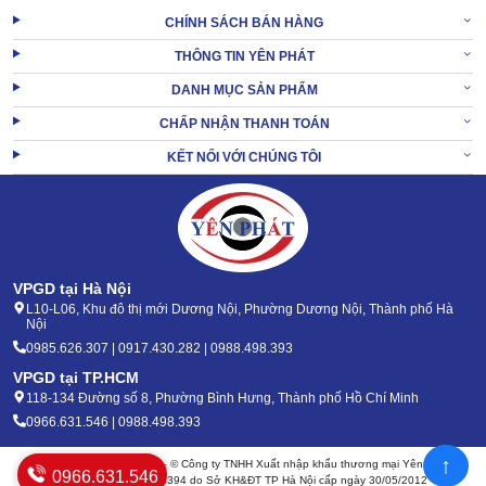
CHÍNH SÁCH BÁN HÀNG
THÔNG TIN YÊN PHÁT
DANH MỤC SẢN PHẨM
CHẤP NHẬN THANH TOÁN
KẾT NỐI VỚI CHÚNG TÔI
VPGD tại Hà Nội
L10-L06, Khu đô thị mới Dương Nội, Phường Dương Nội, Thành phố Hà
Nội
0985.626.307 | 0917.430.282 | 0988.498.393
VPGD tại TP.HCM
118-134 Đường số 8, Phường Bình Hưng, Thành phố Hồ Chí Minh
0966.631.546 | 0988.498.393
↑
Bản quyền 2020 - 2026 – © Công ty TNHH Xuất nhập khẩu thương mại Yên Phát
0966.631.546
Mã số thuế: 0105904394 do Sở KH&ĐT TP Hà Nội cấp ngày 30/05/2012