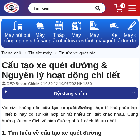
0
Máy hút bụi

Máy

Tháp

Máy

Máy

Xe

Máy dò

công nghiệp
chà sàn
giải nhiệt
rửa xe
đánh giày
quét rác
kim loạ
Trang chủ
Tin tức máy
Tin tức xe quét rác
Cấu tạo xe quét đường &
Nguyên lý hoạt động chi tiết
CEO Robert Chinh
16:30:12 10/07/2024
1880
Nội dung chính
Với size khủng nên
cấu tạo xe quét đường
thực tế khá phức tạp.
Thiết bị này có sự kết hợp từ rất nhiều chi tiết khác nhau. Cùng
hướng tới mục đích vệ sinh đường phố 1 cách tối ưu nhất.
1. Tìm hiểu về cấu tạo xe quét đường