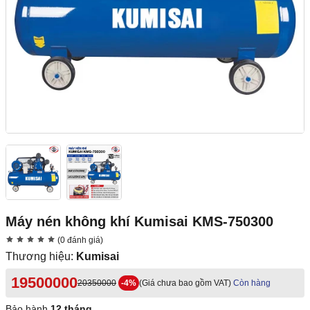
Máy nén không khí Kumisai KMS-750300
(0 đánh giá)
Thương hiệu:
Kumisai
19500000
20350000
-4%
(Giá chưa bao gồm VAT)
Còn hàng
Bảo hành
12 tháng