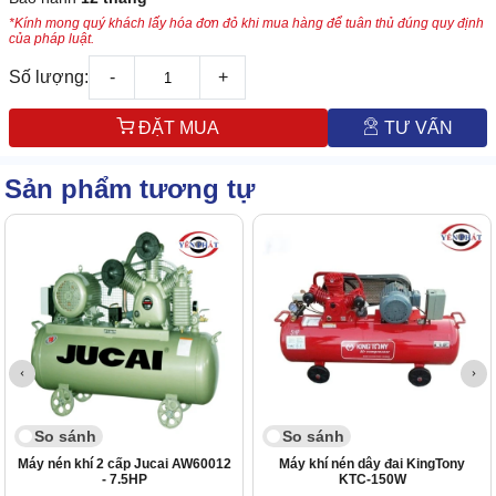
*Kính mong quý khách lấy hóa đơn đỏ khi mua hàng để tuân thủ đúng quy định
của pháp luật.
Số lượng:
-
+
ĐẶT MUA
TƯ VẤN
Sản phẩm tương tự
So sánh
So sánh
Máy nén khí 2 cấp Jucai AW60012
Máy khí nén dây đai KingTony
- 7.5HP
KTC-150W