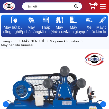
0
Máy hút bụi

Máy

Tháp

Máy

Máy

Xe

Máy dò

công nghiệp
chà sàn
giải nhiệt
rửa xe
đánh giày
quét rác
kim loạ
Trang chủ
MÁY NÉN KHÍ
Máy nén khí piston
Máy nén khí Kumisai