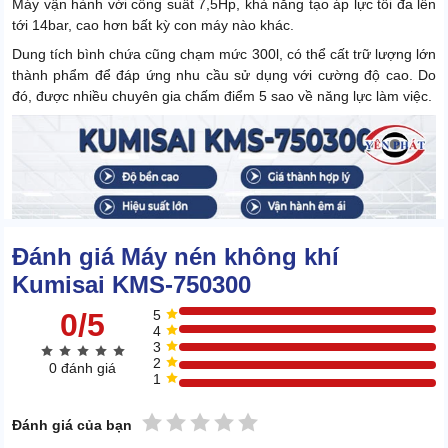
Máy vận hành với công suất 7,5Hp, khả năng tạo áp lực tối đa lên
tới 14bar, cao hơn bất kỳ con máy nào khác.
Dung tích bình chứa cũng chạm mức 300l, có thể cất trữ lượng lớn
thành phẩm để đáp ứng nhu cầu sử dụng với cường độ cao. Do
đó, được nhiều chuyên gia chấm điểm 5 sao về năng lực làm việc.
Đánh giá Máy nén không khí
Kumisai KMS-750300
0/5
5
4
3
2
0 đánh giá
1
1 sao
2 sao
3 sao
4 sao
5 sao
Đánh giá của bạn