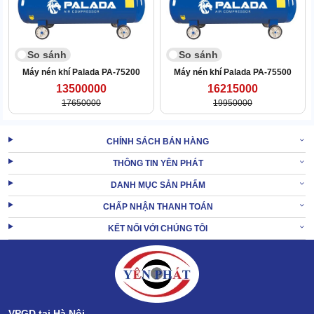
So sánh
So sánh
Máy nén khí Palada PA-75200
Máy nén khí Palada PA-75500
13500000
16215000
Rơ le
17650000
19950000
Được sử dụng để điều chỉnh và kiểm soát áp suất khí nén trong
bình chứa.
CHÍNH SÁCH BÁN HÀNG
Khi áp suất đạt mức tối đa, rơ le sẽ ngừng cấp điện cho động cơ,
THÔNG TIN YÊN PHÁT
dừng quá trình nén khí
DANH MỤC SẢN PHẨM
Khi áp suất giảm dưới mức tối thiểu, rơ le sẽ kích hoạt động cơ để
CHẤP NHẬN THANH TOÁN
tiếp tục quá trình nén khí.
KẾT NỐI VỚI CHÚNG TÔI
Van an toàn
Có chức năng ngăn ngừa tình trạng quá áp suất trong bình chứa.
Giúp máy luôn hoạt động trong ngưỡng an toàn.
Khi máy hoạt động quá áp lực tối đa, lượng hơi trong bình quá
mức cho phép hoặc rơ le bị hỏng. Van an toàn sẽ bung ra để xả
VPGD tại Hà Nội