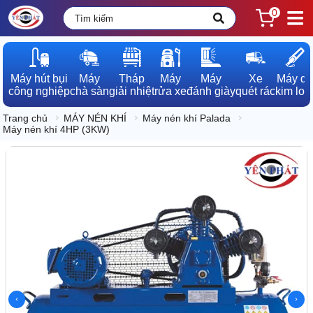
0
Máy hút bụi

Máy

Tháp

Máy

Máy

Xe

Máy dò

công nghiệp
chà sàn
giải nhiệt
rửa xe
đánh giày
quét rác
kim loạ
Trang chủ
MÁY NÉN KHÍ
Máy nén khí Palada
Máy nén khí 4HP (3KW)