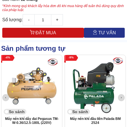
*Kính mong quý khách lấy hóa đơn đỏ khi mua hàng để tuân thủ đúng quy định
của pháp luật.
Số lượng:
-
+
ĐẶT MUA
TƯ VẤN
Sản phẩm tương tự
4
9
So sánh
So sánh
Máy nén khí dây đai Pegasus TM-
Máy nén khí đầu liền Palada BM
W-0.36/12.5-180L (220V)
2524