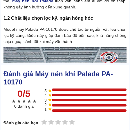
thế,
máy nén hơi Palada
luôn vận hành êm ái với độ ồn thấp,
không gây ảnh hưởng đến xung quanh.
1.2 Chất liệu chọn lọc kỹ, ngăn hỏng hóc
Model máy Palada PA-10170 được chế tạo từ nguồn vật liệu chọn
lọc kỹ càng. Điều này giúp đảm bảo độ bền cao, khả năng chống
chịu ngoại cảnh tốt khi máy vận hành.
Đánh giá Máy nén khí Palada PA-
10170
0/5
5
4
3
2
0 đánh giá
1
1 sao
2 sao
3 sao
4 sao
5 sao
Đánh giá của bạn