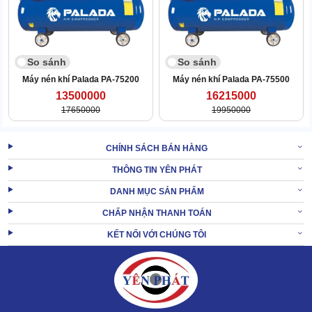
So sánh
So sánh
Máy nén khí Palada PA-75200
Máy nén khí Palada PA-75500
13500000
16215000
17650000
19950000
CHÍNH SÁCH BÁN HÀNG
Máy được gắn 4 bánh xe di chuyển, có thể điều chỉnh vị trí tùy ý
mà không tốn sức.
THÔNG TIN YÊN PHÁT
Điều này còn tăng tính cơ động giúp máy hoạt động tốt trong
DANH MỤC SẢN PHẨM
nhiều loại hình công việc khác nhau.
CHẤP NHẬN THANH TOÁN
XEM THÊM:
Máy nén khí Palada PA-75200
KẾT NỐI VỚI CHÚNG TÔI
2. Nguyên tắc bảo quản, bảo dưỡng máy bơm
khí Palada PA-10170 hiệu quả