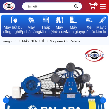
0
Máy hút bụi

Máy

Tháp

Máy

Máy

Xe

Máy dò

công nghiệp
chà sàn
giải nhiệt
rửa xe
đánh giày
quét rác
kim loạ
Trang chủ
MÁY NÉN KHÍ
Máy nén khí Palada