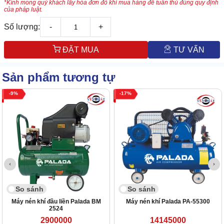
*Kính mong quý khách lấy hóa đơn đỏ khi mua hàng để tuân thủ đúng quy định
của pháp luật.
Số lượng:
-
+
ĐẶT MUA
TƯ VẤN
Sản phẩm tương tự
9
17
So sánh
So sánh
Máy nén khí đầu liền Palada BM
Máy nén khí Palada PA-55300
2524
2900000
14145000