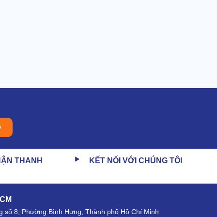
ý
HẬN THANH
KẾT NỐI VỚI CHÚNG TÔI
HCM
 số 8, Phường Bình Hưng, Thành phố Hồ Chí Minh