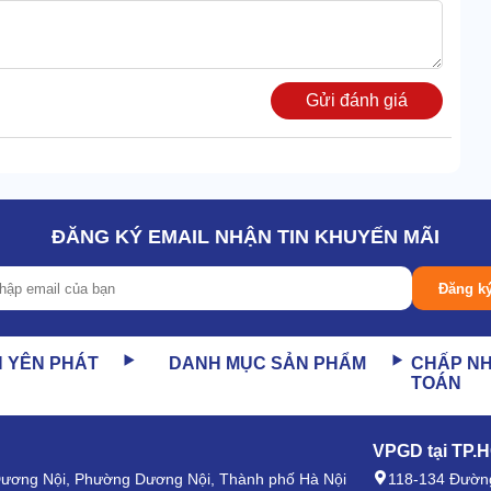
Gửi đánh giá
ĐĂNG KÝ EMAIL NHẬN TIN KHUYẾN MÃI
Đăng k
N YÊN PHÁT
DANH MỤC SẢN PHẨM
CHẤP N
các công việc đặc thù hoạt động tần suất cao.
TOÁN
VPGD tại TP.
. Tạo bình chứa kín khí để không rung lắc trong quá trình
 Dương Nội, Phường Dương Nội, Thành phố Hà Nội
118-134 Đường