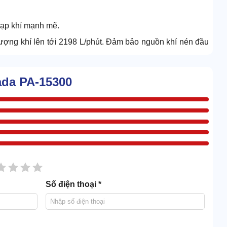
nạp khí mạnh mẽ.
lượng khí lên tới 2198 L/phút. Đảm bảo nguồn khí nén đầu
gắn. Chỉ mất vài phút cho mỗi chu trình nén khí.
ada PA-15300
 Cấp nguồn khí liên tục mà không cần nạp khí nhiều lần.
sao
2 sao
3 sao
4 sao
5 sao
Số điện thoại *