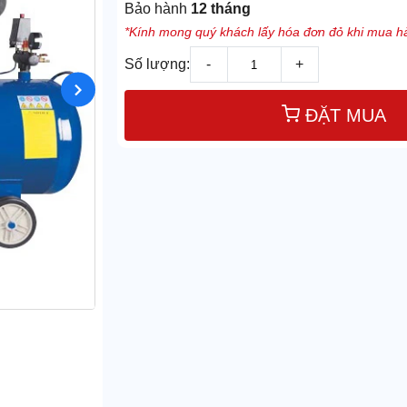
Bảo hành
12 tháng
*Kính mong quý khách lấy hóa đơn đỏ khi mua hà
Số lượng:
-
+
ĐẶT MUA