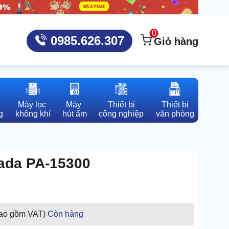
0
0985.626.307
Giỏ hàng
Máy lọc 

Máy 

Thiết bị

Thiết bị

g
không khí
hút ẩm
công nghiệp
văn phòng
ada PA-15300
bao gồm VAT)
Còn hàng