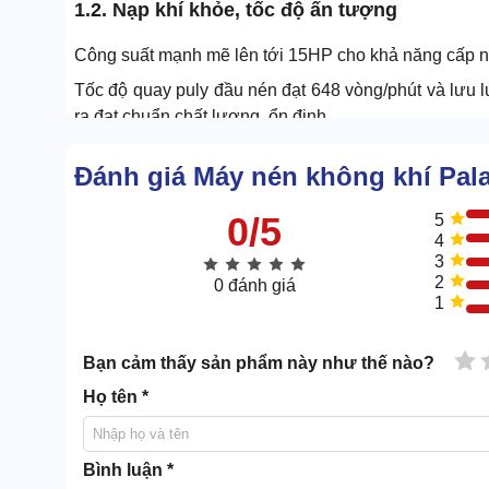
1.2. Nạp khí khỏe, tốc độ ấn tượng
Công suất mạnh mẽ lên tới 15HP cho khả năng cấp 
Tốc độ quay puly đầu nén đạt 648 vòng/phút và lưu 
ra đạt chuẩn chất lượng, ổn định.
Động cơ khỏe tạo ra áp suất khí cao trong thời gian n
Đánh giá Máy nén không khí Pal
1.3. Sức chứa lớn, cấp khí liên tục
0/5
5
4
Dung tích 300 lít mang lại sức chứa khí nén cực lớn.
3
2
0 đánh giá
1
1 
Bạn cảm thấy sản phẩm này như thế nào?
Họ tên *
Bình luận *