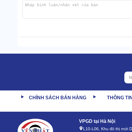
CHÍNH SÁCH BÁN HÀNG
THÔNG TI
Nhờ vậy, có thể nâng cao hiệu suất nén khí, đáp ứng 
1.4. Hàn nối chắc chắn, an toàn số 1
VPGD tại Hà Nội
Kết cấu các bộ phận đơn giản được hàn chặt với nhau
L10-L06, Khu đô thị mới