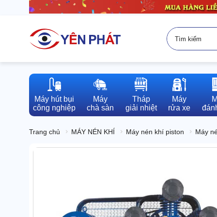
Máy hút bụi

Máy

Tháp

Máy

M
công nghiệp
chà sàn
giải nhiệt
rửa xe
đánh
Trang chủ
MÁY NÉN KHÍ
Máy nén khí piston
Máy né