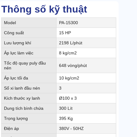
Thông số kỹ thuật
Model
PA-15300
Công suất
15 HP
Lưu lượng khí
2198 L/phút
Áp lực làm việc
8 kg/cm2
Tốc độ quay puly đầu
648 vòng/phút
nén
Áp lực tối đa
10 kg/cm2
Số xi lanh đầu nén
3
Kích thước xy lanh
Ø100 x 3
Dung tích bình chứa
300 Lít
Trọng lượng
395 Kg
Điện áp
380V - 50HZ