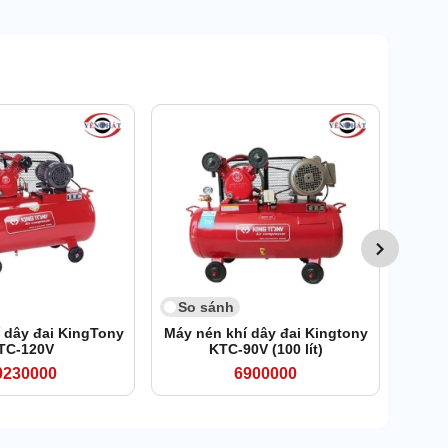
13
So 
Máy
P
So sánh
 dây đai KingTony
Máy nén khí dây đai Kingtony
TC-120V
KTC-90V (100 lít)
0230000
6900000