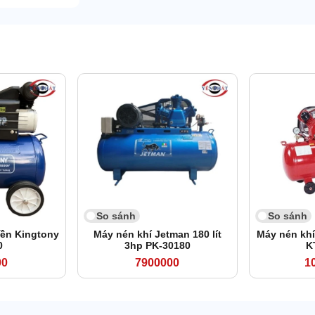
So sánh
So sánh
iền Kingtony
Máy nén khí Jetman 180 lít
Máy nén khí
0
3hp PK-30180
K
00
7900000
1