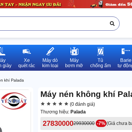
áy

Xe

Máy dò

Máy

Tủ

Barie

 giày
quét rác
kim loại
bơm mỡ
chống ẩm
tự độn
n khí Palada
Máy nén không khí Pal
(0 đánh giá)
Thương hiệu:
Palada
27830000
29930000
-7%
(Giá chưa 