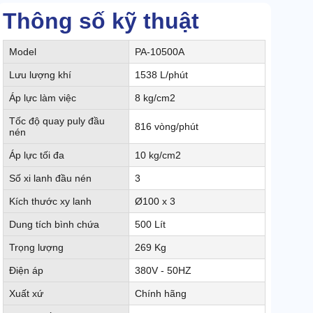
Thông số kỹ thuật
Model
PA-10500A
Lưu lượng khí
1538 L/phút
Áp lực làm việc
8 kg/cm2
Tốc độ quay puly đầu
816 vòng/phút
nén
Áp lực tối đa
10 kg/cm2
Số xi lanh đầu nén
3
Kích thước xy lanh
Ø100 x 3
Dung tích bình chứa
500 Lít
Trọng lượng
269 Kg
Điện áp
380V - 50HZ
Xuất xứ
Chính hãng