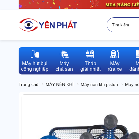
Máy hút bụi

Máy

Tháp

Máy

M
công nghiệp
chà sàn
giải nhiệt
rửa xe
đánh
Trang chủ
MÁY NÉN KHÍ
Máy nén khí piston
Máy né