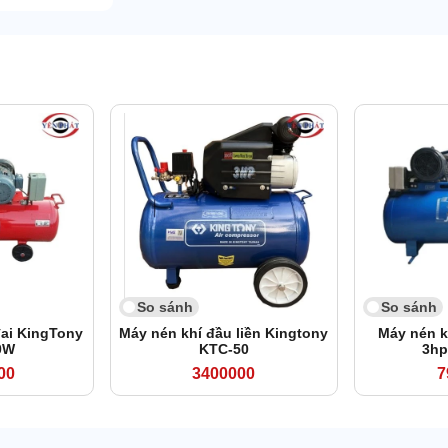
So sánh
So sánh
đai KingTony
Máy nén khí đầu liền Kingtony
Máy nén kh
0W
KTC-50
3hp
00
3400000
7