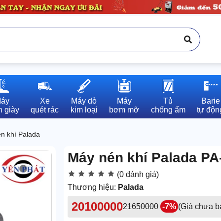
áy

Xe

Máy dò

Máy

Tủ

Barie

 giày
quét rác
kim loại
bơm mỡ
chống ẩm
tự độn
n khí Palada
Máy nén khí Palada P
(0 đánh giá)
Thương hiệu:
Palada
20100000
21650000
-7%
(Giá chưa 