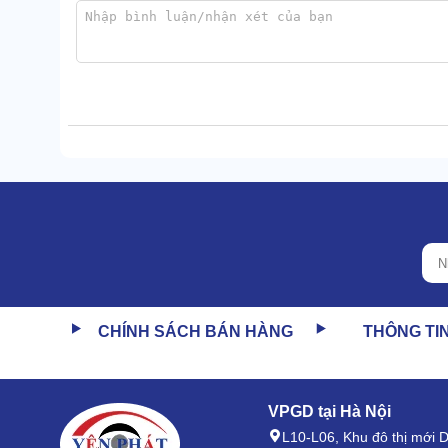
CHÍNH SÁCH BÁN HÀNG
THÔNG TI
Palada PA-10500A sở hữu bình chứa khí có dung tíc
định để cấp khí liên tục.
Nhờ đó,
máy khí nén Palada
đáp ứng tốt nhu cầu sử
VPGD tại Hà Nội
2.2. Công suất lớn, sinh khí nén liên tục
L10-L06, Khu đô thị mới