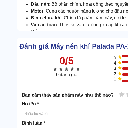
Đầu nén
: Bộ phận chính, hoạt động theo nguyên 
Motor
: Cung cấp nguồn năng lượng cho đầu nén
Bình chứa khí
: Chính là phần thân máy, nơi lư
Van an toàn
: Thiết kế van tự động xả áp khi á
khí.
2. Thế mạnh ghi điểm của máy nén khí
Đánh giá Máy nén khí Palada PA
2.1. Dung tích bình chứa 500L cực khủng
0/5
5
4
3
2
0 đánh giá
1
1 
Bạn cảm thấy sản phẩm này như thế nào?
Họ tên *
Bình luận *