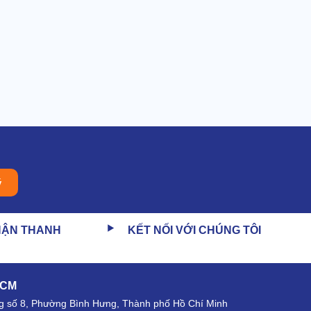
ý
HẬN THANH
KẾT NỐI VỚI CHÚNG TÔI
HCM
 số 8, Phường Bình Hưng, Thành phố Hồ Chí Minh