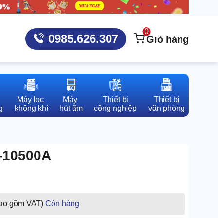
0
0985.626.307
Giỏ hàng
Máy lọc 

Máy 

Thiết bị

Thiết bị

g
không khí
hút ẩm
công nghiệp
văn phòng
A-10500A
bao gồm VAT)
Còn hàng