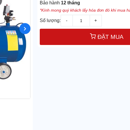
Bảo hành
12 tháng
*Kính mong quý khách lấy hóa đơn đỏ khi mua hà
Số lượng:
-
+
ĐẶT MUA