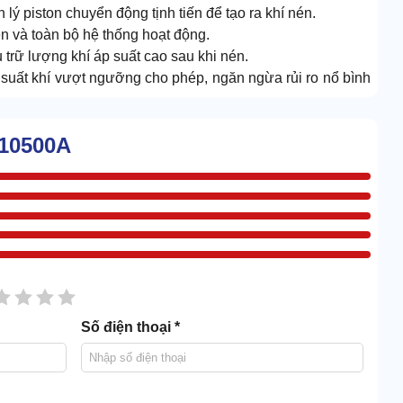
lý piston chuyển động tịnh tiến để tạo ra khí nén.
 và toàn bộ hệ thống hoạt động.
u trữ lượng khí áp suất cao sau khi nén.
p suất khí vượt ngưỡng cho phép, ngăn ngừa rủi ro nổ bình
 Palada PA-10500A
-10500A
sao
2 sao
3 sao
4 sao
5 sao
Số điện thoại *