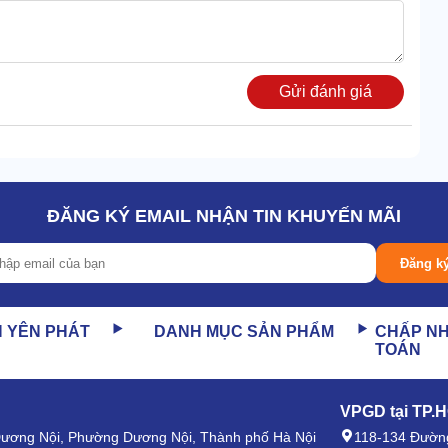
Gửi đánh giá
ĐĂNG KÝ EMAIL NHẬN TIN KHUYẾN MÃI
Đăng k
N YÊN PHÁT
DANH MỤC SẢN PHẨM
CHẤP N
h lên tới 500 lít. Cho phép dự trữ lượng lớn khí nén ổn
TOÁN
 dụng của các dây chuyền sản xuất quy mô lớn.
VPGD tại TP.
 Dương Nội, Phường Dương Nội, Thành phố Hà Nội
118-134 Đường