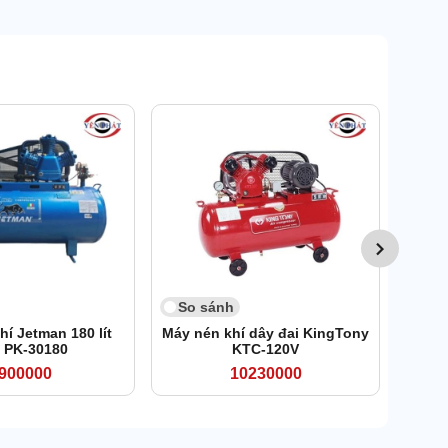
So 
Máy n
So sánh
í Jetman 180 lít
Máy nén khí dây đai KingTony
 PK-30180
KTC-120V
900000
10230000