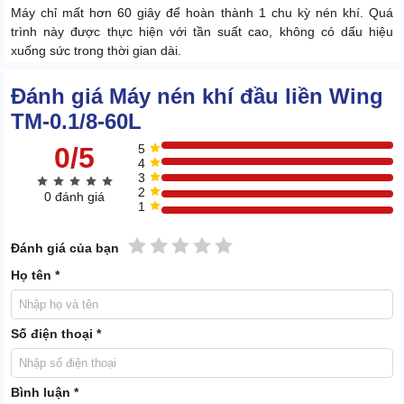
Máy chỉ mất hơn 60 giây để hoàn thành 1 chu kỳ nén khí. Quá
trình này được thực hiện với tần suất cao, không có dấu hiệu
xuống sức trong thời gian dài.
Đánh giá Máy nén khí đầu liền Wing
TM-0.1/8-60L
0/5
5
4
3
2
0 đánh giá
1
1 sao
2 sao
3 sao
4 sao
5 sao
Đánh giá của bạn
Họ tên *
Số điện thoại *
Bạn có thể khai thác khí nén từ máy trong nhiều giờ liên tục, lặp lại
Bình luận *
đều đặn mỗi ngày.