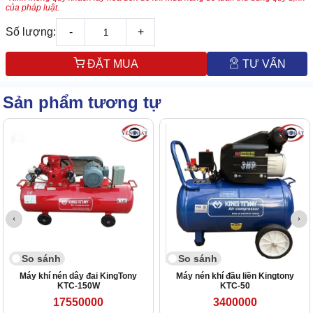
của pháp luật.
Số lượng:
-
+
ĐẶT MUA
TƯ VẤN
Sản phẩm tương tự
So sánh
So sánh
Máy khí nén dây đai KingTony
Máy nén khí đầu liền Kingtony
KTC-150W
KTC-50
17550000
3400000