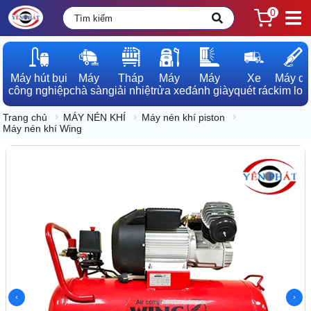
0
Máy hút bụi

Máy

Tháp

Máy

Máy

Xe

Máy dò

công nghiệp
chà sàn
giải nhiệt
rửa xe
đánh giày
quét rác
kim loạ
Trang chủ
MÁY NÉN KHÍ
Máy nén khí piston
Máy nén khí Wing