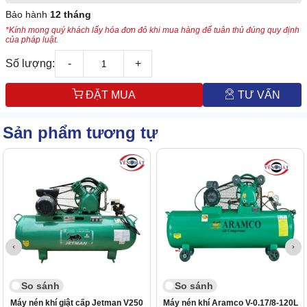
Bảo hành
12 tháng
*Kính mong quý khách lấy hóa đơn đỏ khi mua hàng để tuân thủ đúng quy định
của pháp luật.
Số lượng:
-
+
ĐẶT MUA
TƯ VẤN
Sản phẩm tương tự
So sánh
So sánh
Máy nén khí giật cấp Jetman V250
Máy nén khí Aramco V-0.17/8-120L