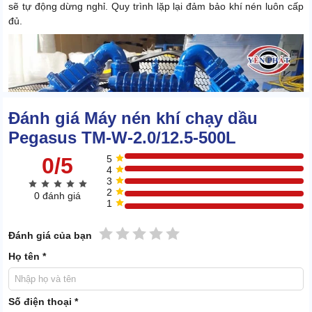
sẽ tự động dừng nghỉ. Quy trình lặp lại đảm bảo khí nén luôn cấp
đủ.
Đánh giá Máy nén khí chạy dầu
Pegasus TM-W-2.0/12.5-500L
0/5
5
4
3
2
0 đánh giá
1
1 sao
2 sao
3 sao
4 sao
5 sao
Đánh giá của bạn
Họ tên *
Số điện thoại *