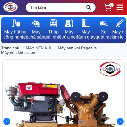
0
Máy hút bụi

Máy

Tháp

Máy

Máy

Xe

Máy dò

công nghiệp
chà sàn
giải nhiệt
rửa xe
đánh giày
quét rác
kim loạ
Trang chủ
MÁY NÉN KHÍ
Máy nén khí Pegasus
Máy nén khí piston