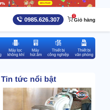
0
0985.626.307
Giỏ hàng
Máy lọc 

Máy 

Thiết bị

Thiết bị

g
không khí
hút ẩm
công nghiệp
văn phòng
Tin tức nổi bật