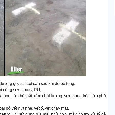
, đường gờ, sai cốt sàn sau khi đổ bê tông.
i công sơn epoxy, PU,...
 xi non, lớp bề mặt kém chất lượng, sơn bong tróc, lớp phủ
oại bỏ vết nứt nhẹ, vết ố, vết cháy mặt.
cạnh
: Khi sử dụng đĩa mài phù hợp, máy hỗ trợ xử lý cả