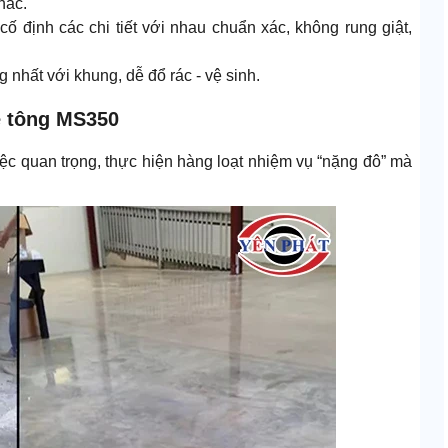
hác.
cố định các chi tiết với nhau chuẩn xác, không rung giật,
g nhất với khung, dễ đổ rác - vệ sinh.
ê tông MS350
c quan trọng, thực hiện hàng loạt nhiệm vụ “nặng đô” mà