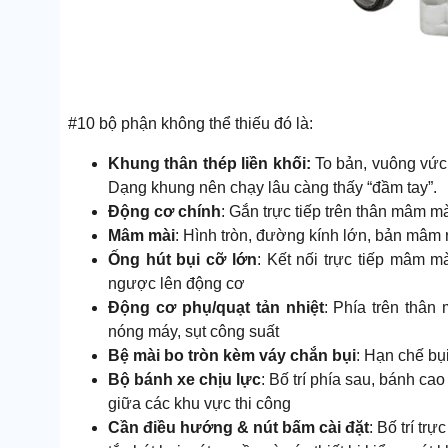
#10 bộ phận không thể thiếu đó là:
Khung thân thép liền khối:
To bản, vuông vức,
Dạng khung nên chạy lâu càng thấy “đầm tay”.
Động cơ chính
: Gắn trực tiếp trên thân mâm mà
Mâm mài
: Hình tròn, đường kính lớn, bản mâm 
Ống hút bụi cỡ lớn
: Kết nối trực tiếp mâm m
ngược lên động cơ
Động cơ phụ/quạt tản nhiệt
: Phía trên thân
nóng máy, sụt công suất
Bệ mài bo tròn kèm váy chắn bụi
: Hạn chế bụ
Bộ bánh xe chịu lực
: Bố trí phía sau, bánh ca
giữa các khu vực thi công
Cần điều hướng & nút bấm cài đặt
: Bố trí tr