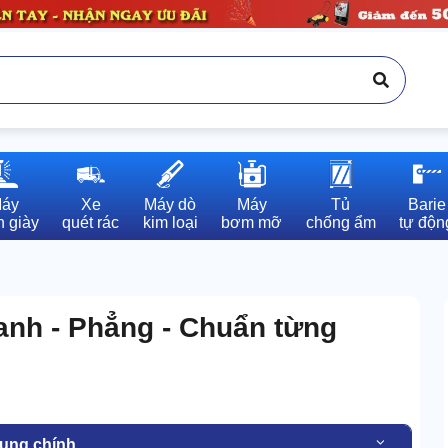
áy

Xe

Máy dò

Máy

Tủ

Barie

 giày
quét rác
kim loại
bơm mỡ
chống ẩm
tự độn
anh - Phẳng - Chuẩn từng
dung chính