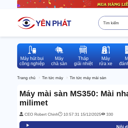
Máy hút bụi

Máy

Tháp

Máy

M
công nghiệp
chà sàn
giải nhiệt
rửa xe
đánh
Trang chủ
Tin tức máy
Tin tức máy mài sàn
Máy mài sàn MS350: Mài nh
milimet
CEO Robert Chinh
10:57:31 15/12/2025
330
Nội 