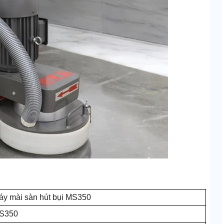
áy mài sàn hút bụi MS350
S350