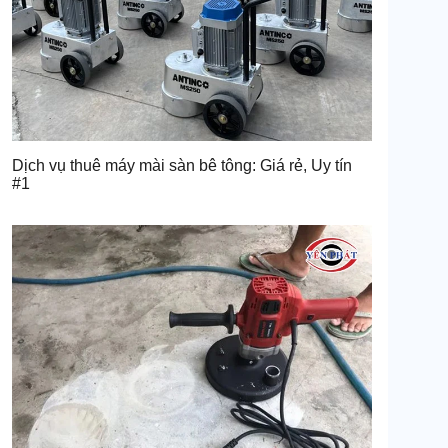
Dịch vụ thuê máy mài sàn bê tông: Giá rẻ, Uy tín
#1