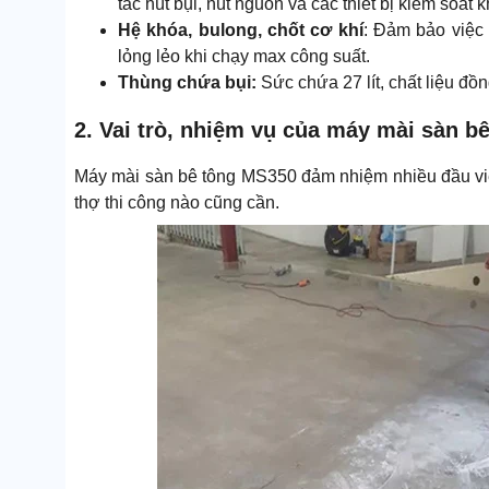
tắc hút bụi, nút nguồn và các thiết bị kiểm soát k
Hệ khóa, bulong, chốt cơ khí
: Đảm bảo việc 
lỏng lẻo khi chạy max công suất.
Thùng chứa bụi:
Sức chứa 27 lít, chất liệu đồn
2. Vai trò, nhiệm vụ của máy mài sàn b
Máy mài sàn bê tông MS350 đảm nhiệm nhiều đầu việ
thợ thi công nào cũng cần.