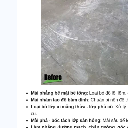
Mài phẳng bề mặt bê tông
: Loại bỏ độ lồi lõm
Mài nhám tạo độ bám dính:
Chuẩn bị nền để th
Loại bỏ lớp xi măng thừa - lớp phủ cũ
: Xử lý
cũ.
Mài phá - bóc tách lớp sàn hỏng
: Mài sâu để l
Làm phẳng đường mạch, chân tường, góc 