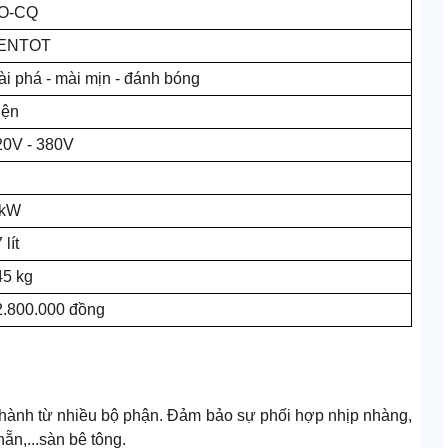
O-CQ
ENTOT
i phá - mài mịn - đánh bóng
iện
20V - 380V
 kW
 lít
45 kg
2.800.000 đồng
hành từ nhiều bộ phận. Đảm bảo sự phối hợp nhịp nhàng,
ẵn,...sàn bê tông.