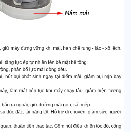
 giữ máy đứng vững khi mài, hạn chế rung - lắc - xô lệch.
i, tăng lực ép tự nhiên lên bề mặt bê tông
rộng, phân bổ lực mài đồng đều.
ài, hút bụi phát sinh ngay tại điểm mài, giảm bụi mịn bay
 máy, làm mát liên tục khi máy chạy lâu, giảm hiện tượng
i bắn ra ngoài, giữ đường mài gọn, sát mép
o su đúc đặc, tải nặng tốt. Hỗ trợ di chuyển, giảm sức người
ực quan, thuận tiện thao tác. Gồm nút điều khiển tốc độ, công