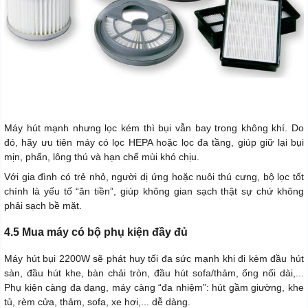
Máy hút mạnh nhưng lọc kém thì bụi vẫn bay trong không khí. Do
đó, hãy ưu tiên máy có lọc HEPA hoặc lọc đa tầng, giúp giữ lại bụi
mịn, phấn, lông thú và hạn chế mùi khó chịu.
Với gia đình có trẻ nhỏ, người dị ứng hoặc nuôi thú cưng, bộ lọc tốt
chính là yếu tố “ăn tiền”, giúp không gian sạch thật sự chứ không
phải sạch bề mặt.
4.5 Mua máy có bộ phụ kiện đầy đủ
Máy hút bụi 2200W sẽ phát huy tối đa sức mạnh khi đi kèm đầu hút
sàn, đầu hút khe, bàn chải tròn, đầu hút sofa/thảm, ống nối dài,...
Phụ kiện càng đa dạng, máy càng “đa nhiệm”: hút gầm giường, khe
tủ, rèm cửa, thảm, sofa, xe hơi,... dễ dàng.