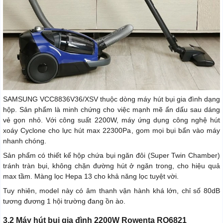
SAMSUNG VCC8836V36/XSV thuộc dòng máy hút bụi gia đình dạng
hộp. Sản phẩm là minh chứng cho việc mạnh mẽ ẩn dấu sau dáng
vẻ gọn nhỏ. Với công suất 2200W, máy ứng dụng công nghệ hút
xoáy Cyclone cho lực hút max 22300Pa, gom mọi bụi bẩn vào máy
nhanh chóng.
Sản phẩm có thiết kế hộp chứa bụi ngăn đôi (Super Twin Chamber)
tránh tràn bụi, không chặn đường hút ở ngăn trong, cho hiệu quả
max tầm. Màng lọc Hepa 13 cho khả năng lọc tuyệt vời.
Tuy nhiên, model này có âm thanh vận hành khá lớn, chỉ số 80dB
tương đương 1 hội trường đang ồn ào.
3.2 Máy hút bụi gia đình 2200W Rowenta RO6821