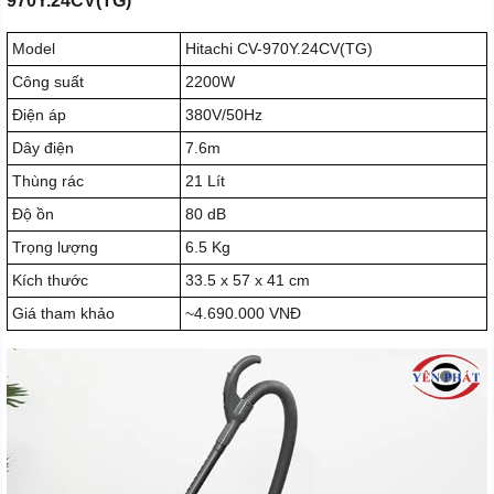
970Y.24CV(TG)
Model
Hitachi CV-970Y.24CV(TG)
Công suất
2200W
Điện áp
380V/50Hz
Dây điện
7.6m
Thùng rác
21 Lít
Độ ồn
80 dB
Trọng lượng
6.5 Kg
Kích thước
33.5 x 57 x 41 cm
Giá tham khảo
~4.690.000 VNĐ