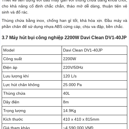
cho khả năng cố định chắc chắn, tháo mở dễ dàng, thuận tiện vệ
sinh và đổ rác.
Thùng chứa bằng inox, chống han gỉ tốt, khá hóa xịn. Đầu máy và
phần chân đế sử dụng nhựa ABS cứng cáp, chịu va đập, bền chắc.
3.7 Máy hút bụi công nghiệp 2200W Davi Clean DV1-40JP
Model
Davi Clean DV1-40JP
Công suất
2200W
Điện áp
220V/50Hz
Lưu lượng khí
120 L/s
Lực hút chân không
25.000 Pa
Thùng chứa
40L
Dây điện
8m
Trọng lượng
14.9Kg
Kích thước
410 x 410 x 815mm
Giá tham khảo
~4.590.000 VNĐ