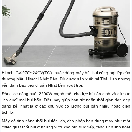
Hitachi CV-970Y.24CV(TG) thuộc dòng máy hút bụi công nghiệp của
thương hiệu Hitachi Nhật Bản. Dù được sản xuất tại Thái Lan nhưng
vẫn đảm bảo tiêu chuẩn Nhật bền vượt trội.
Động cơ công suất 2200W mạnh mẽ, cho lực hút ổn định và đủ sức
“hạ gục” mọi bụi bẩn. Điều này giúp bạn rút ngắn thời gian dọn dẹp
đáng kể, nhất là ở các khu vực có lượng bụi bẩn nhiều hoặc diện
tích lớn.
Máy có tính năng thổi bụi tiện ích, cho phép bạn dùng máy như một
chiếc quạt thổi bụi ở những vị trí khó hút trực tiếp, tăng tính linh hoạt