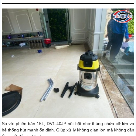
So với phiên bản 15L, DV1-40JP nổi bật nhờ thùng chứa cỡ lớn và
hệ thống hút mạnh ổn định. Giúp xử lý không gian lớn mà không cần