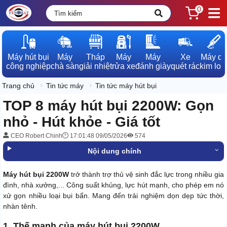
0
Máy hút bụi

Máy

Tháp

Máy

Máy

Xe

Máy dò

công nghiệp
chà sàn
giải nhiệt
rửa xe
đánh giày
quét rác
kim loạ
Trang chủ
Tin tức máy
Tin tức máy hút bụi
TOP 8 máy hút bụi 2200W: Gọn
nhỏ - Hút khỏe - Giá tốt
CEO Robert Chinh
17:01:48 09/05/2026
574
Nội dung chính
Máy hút bụi 2200W
trở thành trợ thủ vệ sinh đắc lực trong nhiều gia
đình, nhà xưởng,... Công suất khủng, lực hút mạnh, cho phép em nó
xử gọn nhiều loại bụi bẩn. Mang đến trải nghiệm dọn dẹp tức thời,
nhàn tênh.
1. Thế mạnh của máy hút bụi 2200W