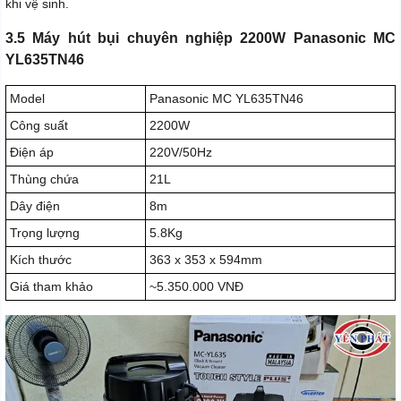
khi vệ sinh.
3.5 Máy hút bụi chuyên nghiệp 2200W Panasonic MC
YL635TN46
Model
Panasonic MC YL635TN46
Công suất
2200W
Điện áp
220V/50Hz
Thùng chứa
21L
Dây điện
8m
Trọng lượng
5.8Kg
Kích thước
363 x 353 x 594mm
Giá tham khảo
~5.350.000 VNĐ