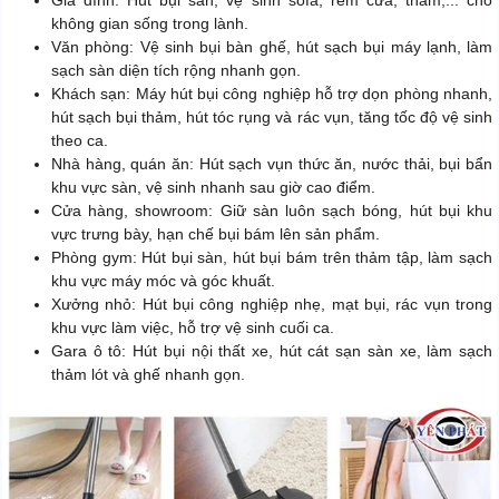
Gia đình: Hút bụi sàn, vệ sinh sofa, rèm cửa, thảm,... cho
không gian sống trong lành.
Văn phòng: Vệ sinh bụi bàn ghế, hút sạch bụi máy lạnh, làm
sạch sàn diện tích rộng nhanh gọn.
Khách sạn: Máy hút bụi công nghiệp hỗ trợ dọn phòng nhanh,
hút sạch bụi thảm, hút tóc rụng và rác vụn, tăng tốc độ vệ sinh
theo ca.
Nhà hàng, quán ăn: Hút sạch vụn thức ăn, nước thải, bụi bẩn
khu vực sàn, vệ sinh nhanh sau giờ cao điểm.
Cửa hàng, showroom: Giữ sàn luôn sạch bóng, hút bụi khu
vực trưng bày, hạn chế bụi bám lên sản phẩm.
Phòng gym: Hút bụi sàn, hút bụi bám trên thảm tập, làm sạch
khu vực máy móc và góc khuất.
Xưởng nhỏ: Hút bụi công nghiệp nhẹ, mạt bụi, rác vụn trong
khu vực làm việc, hỗ trợ vệ sinh cuối ca.
Gara ô tô: Hút bụi nội thất xe, hút cát sạn sàn xe, làm sạch
thảm lót và ghế nhanh gọn.