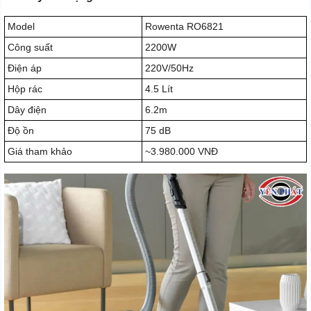
Model
Rowenta RO6821
Công suất
2200W
Điện áp
220V/50Hz
Hộp rác
4.5 Lít
Dây điện
6.2m
Độ ồn
75 dB
Giá tham khảo
~3.980.000 VNĐ