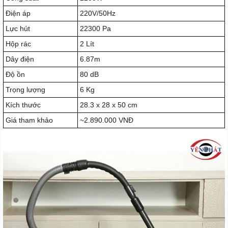
Điện áp
220V/50Hz
Lực hút
22300 Pa
Hộp rác
2 Lít
Dây điện
6.87m
Độ ồn
80 dB
Trọng lượng
6 Kg
Kích thước
28.3 x 28 x 50 cm
Giá tham khảo
~2.890.000 VNĐ