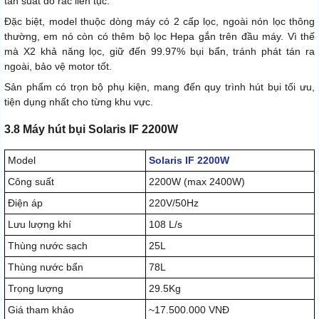
tần suất đổ rác liên tục.
Đặc biệt, model thuộc dòng máy có 2 cấp lọc, ngoài nón lọc thông
thường, em nó còn có thêm bộ lọc Hepa gắn trên đầu máy. Vì thế
mà X2 khả năng lọc, giữ đến 99.97% bụi bẩn, tránh phát tán ra
ngoài, bảo vệ motor tốt.
Sản phẩm có trọn bộ phụ kiện, mang đến quy trình hút bụi tối ưu,
tiện dụng nhất cho từng khu vực.
3.8 Máy hút bụi Solaris IF 2200W
Model
Solaris IF 2200W
Công suất
2200W (max 2400W)
Điện áp
220V/50Hz
Lưu lượng khí
108 L/s
Thùng nước sạch
25L
Thùng nước bẩn
78L
Trọng lượng
29.5Kg
Giá tham khảo
~17.500.000 VNĐ