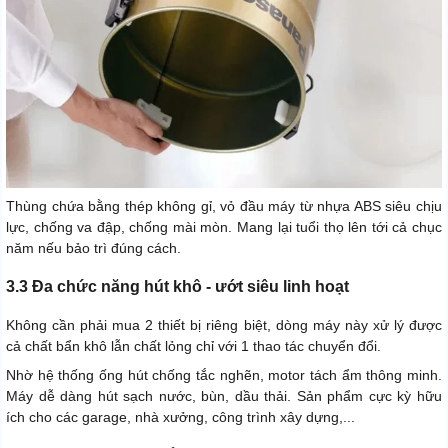
Thùng chứa bằng thép không gỉ, vỏ đầu máy từ nhựa ABS siêu chịu
lực, chống va đập, chống mài mòn. Mang lại tuổi thọ lên tới cả chục
năm nếu bảo trì đúng cách.
3.3 Đa chức năng hút khô - ướt siêu linh hoạt
Không cần phải mua 2 thiết bị riêng biệt, dòng máy này xử lý được
cả chất bẩn khô lẫn chất lỏng chỉ với 1 thao tác chuyển đổi.
Nhờ hệ thống ống hút chống tắc nghẽn, motor tách ẩm thông minh.
Máy dễ dàng hút sạch nước, bùn, dầu thải. Sản phẩm cực kỳ hữu
ích cho các garage, nhà xưởng, công trình xây dựng,...