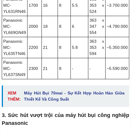
MC-
1700
16
8
5.5
353 x
~3.700.000
YL631RN46
524
Panasonic
363 x
MC-
2000
18
8
6
347 x
~4.780.000
YL669GN49
554
Panasonic
363 x
MC-
2200
21
8
5.8
353 x
~5.350.000
YL635TN46
594
Panasonic
MC-
2300
21
8
-
-
~5.590.000
YL637SN49
XEM
Máy Hút Bụi 70mai - Sự Kết Hợp Hoàn Hảo Giữa
THÊM:
Thiết Kế Và Công Suất
3. Sức hút vượt trội của máy hút bụi công nghiệp
Panasonic