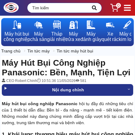
0
Máy hút bụi

Máy

Tháp

Máy

Máy

Xe

Máy dò

công nghiệp
chà sàn
giải nhiệt
rửa xe
đánh giày
quét rác
kim loạ
Trang chủ
Tin tức máy
Tin tức máy hút bụi
Máy Hút Bụi Công Nghiệp
Panasonic: Bền, Mạnh, Tiện Lợi
CEO Robert Chinh
10:51:36 11/05/2026
581
Nội dung chính
Máy hút bụi công nghiệp Panasonic
hội tụ đầy đủ những tiêu chí
của 1 thiết bị dẫn đầu: Bền bỉ - đa năng - mạnh mẽ - tiết kiệm điện.
Những model này đang chứng minh đẳng cấp vượt trội tại các nhà
xưởng, trung tâm thương mại và bệnh viện.
1. Khái lược thương hiệu máy hút bụi công nghiệp