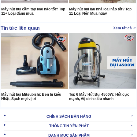
Máy hút bụi cầm tay loại nào tốt? Top
Máy hút bụi lau nhà loại nào tốt? Top
11+ Loại đáng mua
11 Loại Nên Mua ngay
Tin tức liên quan
Xem tất cả
Máy hút bụi Mitsubishi: Bền bỉ kiểu
Top 6 Máy Hút Bụi 4500W: Hút cực
Nhật, Sạch mọi vị trí
mạnh, Vệ sinh siêu nhanh
CHÍNH SÁCH BÁN HÀNG
THÔNG TIN YÊN PHÁT
DANH MỤC SẢN PHẨM