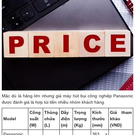
Mặc dù là hãng lớn nhưng giá máy hút bụi công nghiệp Panasonic
được đánh giá là hợp túi tiền nhiều nhóm khách hàng.
Công
Thùng
Dây
Trọng
Kích
Giá tham
Model
suất
chứa
điện
lượng
thước
khảo
(W)
(L)
(m)
(Kg)
(mm)
(VND)
Panasonic
363 x