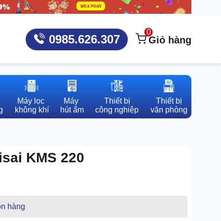
0
0985.626.307
Giỏ hàng
Máy lọc 

Máy 

Thiết bị

Thiết bị

g
không khí
hút ẩm
công nghiệp
văn phòng
isai KMS 220
n hàng