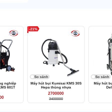
21
So sánh
So sánh
ng nghiệp
Máy hút bụi Kumisai KMS 30S
Máy hút b
KMS 601T
Hepa thùng nhựa
Del
2700000
00
3400000