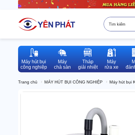
Máy hút bụi

Máy

Tháp

Máy

M
công nghiệp
chà sàn
giải nhiệt
rửa xe
đánh
Trang chủ
MÁY HÚT BỤI CÔNG NGHIỆP
Máy hút bụi 