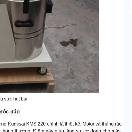
u vực hút bụi.
 độc đáo
ng Kumisai KMS 220 chính là thiết kế. Motor và thùng rác
i thông thường. Điểm này giúp tăng sự cơ động cho máy,