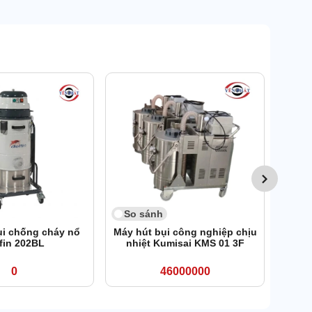
11
So 
Máy
Ku
So sánh
ụi chống cháy nổ
Máy hút bụi công nghiệp chịu
fin 202BL
nhiệt Kumisai KMS 01 3F
0
46000000