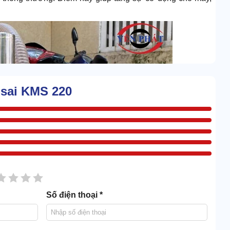
isai KMS 220
sao
2 sao
3 sao
4 sao
5 sao
Số điện thoại *