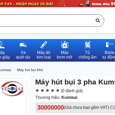
áy

Xe

Máy dò

Máy

Tủ

Barie

 giày
quét rác
kim loại
bơm mỡ
chống ẩm
tự độn
Kumisai
Máy hút bụi khô
Máy hút bụi 3 pha Kum
(0 đánh giá)
Thương hiệu:
Kumisai
30000000
(Giá chưa bao gồm VAT)
Cò