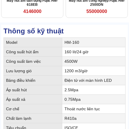
Máy hút ẩm dân dụng FujiE HM-
Máy hút ẩm công nghiệp FujiE HM-
618EB
2500DN
4146000
55000000
Thông số kỹ thuật
Model
HM-160
Công suất hút ẩm
160 lít/24 giờ
Công suất làm việc
4500W
Lưu lượng gió
1200 m3/giờ
Bảng điều khiển
Điện tử với màn hình LED
Áp suất hút
2.5Mpa
Áp suất xả
0.75Mpa
Cơ chế
Thoát nước liên tục
Chất làm lạnh
R410a
Tiêu chuẩn
ISO/CE