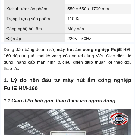
Kích thước sản phẩm
550 x 650 x 1700 mm
Trọng lượng sản phẩm
110 Kg
Công nghệ hút ẩm
Máy nén
Điện áp
220V - 50Hz
Xuất xứ
Trung Quốc
Đứng đầu bảng doanh số,
máy hút ẩm công nghiệp FujiE HM-
160
đáp ứng tốt mọi kỳ vọng của người dùng Việt. Giao diện dễ
Nhiệt độ hoạt động
5 - 38 độ C
dùng, nâng cấp màn hình & điều khiển giúp thuận lợi theo dõi,
thao tác.
1. Lý do nên đầu tư máy hút ẩm công nghiệp
FujiE HM-160
1.1 Giao diện tinh gọn, thân thiện với người dùng