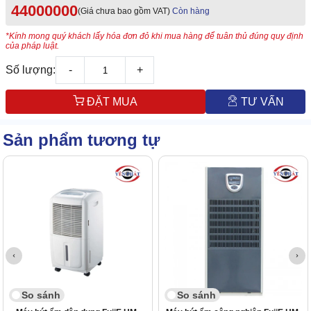
44000000
(Giá chưa bao gồm VAT)
Còn hàng
*Kính mong quý khách lấy hóa đơn đỏ khi mua hàng để tuân thủ đúng quy định
của pháp luật.
Số lượng:
-
+
ĐẶT MUA
TƯ VẤN
Sản phẩm tương tự
So sánh
So sánh