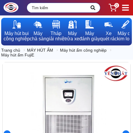
0
Máy hút bụi

Máy

Tháp

Máy

Máy

Xe

Máy dò

công nghiệp
chà sàn
giải nhiệt
rửa xe
đánh giày
quét rác
kim loạ
Trang chủ
MÁY HÚT ẨM
Máy hút ẩm công nghiệp
Máy hút ẩm FujiE