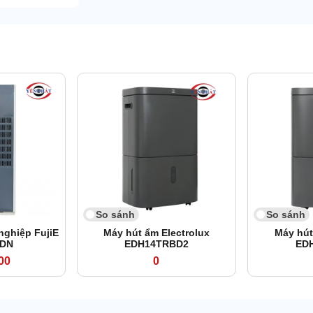
So sánh
So sánh
nghiệp FujiE
Máy hút ẩm Electrolux
Máy hút
0DN
EDH14TRBD2
ED
00
0