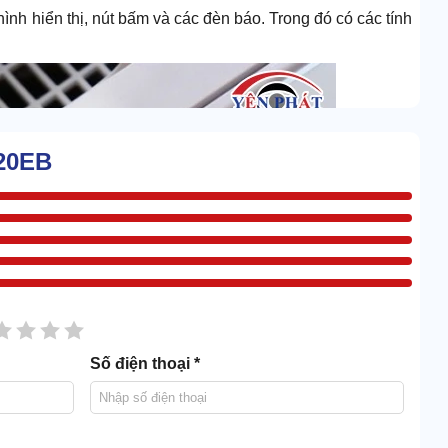
ình hiển thị, nút bấm và các đèn báo. Trong đó có các tính
620EB
sao
2 sao
3 sao
4 sao
5 sao
Số điện thoại *