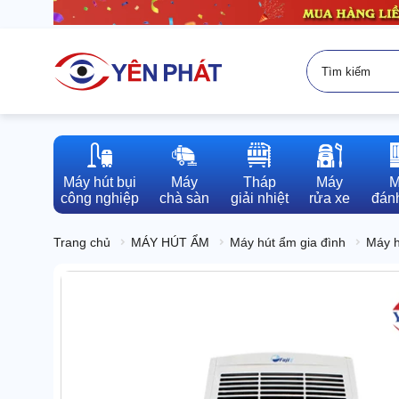
Máy hút bụi

Máy

Tháp

Máy

M
công nghiệp
chà sàn
giải nhiệt
rửa xe
đánh
Trang chủ
MÁY HÚT ẨM
Máy hút ẩm gia đình
Máy h