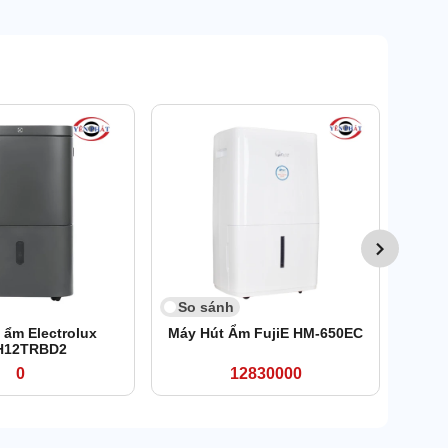
So 
Máy h
So sánh
 ẩm Electrolux
Máy Hút Ẩm FujiE HM-650EC
H12TRBD2
0
12830000