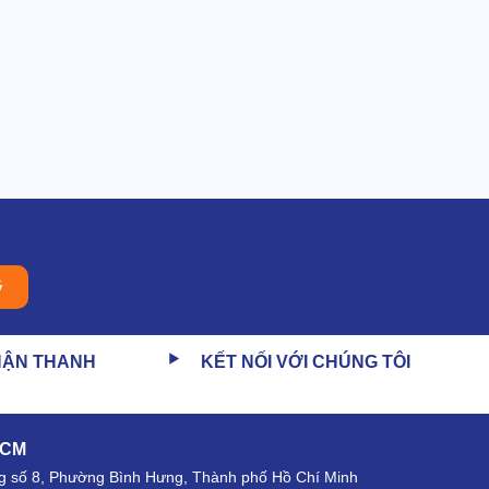
ý
HẬN THANH
KẾT NỐI VỚI CHÚNG TÔI
HCM
 số 8, Phường Bình Hưng, Thành phố Hồ Chí Minh