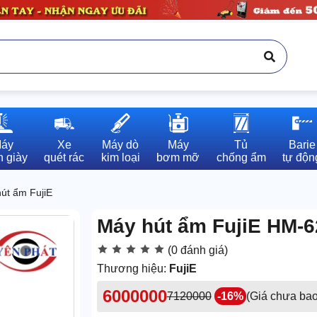
áy

Xe

Máy dò

Máy

Tủ

Barie

 giày
quét rác
kim loại
bơm mỡ
chống ẩm
tự độn
út ẩm FujiE
Máy hút ẩm FujiE HM-
(0 đánh giá)
Thương hiệu:
FujiE
6000000
7120000
-16%
(Giá chưa ba