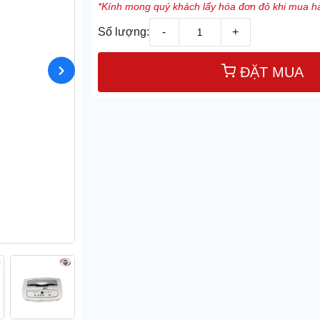
*Kính mong quý khách lấy hóa đơn đỏ khi mua hà
Số lượng:
-
+
ĐẶT MUA