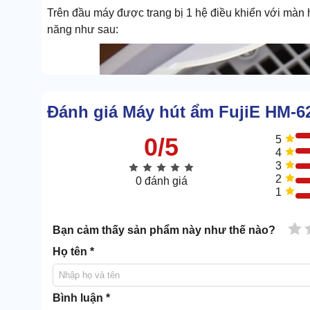
Trên đầu máy được trang bị 1 hệ điều khiển với màn h
năng như sau:
Đánh giá Máy hút ẩm FujiE HM-
0/5
5
4
3
2
0 đánh giá
1
1 
Bạn cảm thấy sản phẩm này như thế nào?
Họ tên *
Bình luận *