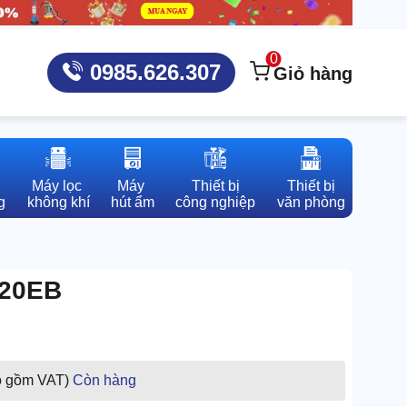
0
0985.626.307
Giỏ hàng
Máy lọc 

Máy 

Thiết bị

Thiết bị

g
không khí
hút ẩm
công nghiệp
văn phòng
620EB
o gồm VAT)
Còn hàng