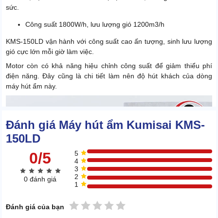
sức.
Công suất 1800W/h, lưu lượng gió 1200m3/h
KMS-150LD vận hành với công suất cao ấn tượng, sinh lưu lượng
gió cực lớn mỗi giờ làm việc.
Motor còn có khả năng hiệu chỉnh công suất để giảm thiểu phí
điện năng. Đây cũng là chi tiết làm nên độ hút khách của dòng
máy hút ẩm này.
Đánh giá Máy hút ẩm Kumisai KMS-
150LD
0/5
5
4
3
2
0 đánh giá
1
1 sao
2 sao
3 sao
4 sao
5 sao
Đánh giá của bạn