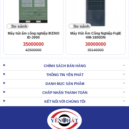
So sánh
So sánh
Máy hút ẩm công nghiệp IKENO
Máy Hút Ẩm Công Nghiệp FujiE
ID-3000
HM-1800DN
35000000
30000000
42500000
35140000
CHÍNH SÁCH BÁN HÀNG
THÔNG TIN YÊN PHÁT
DANH MỤC SẢN PHẨM
CHẤP NHẬN THANH TOÁN
KẾT NỐI VỚI CHÚNG TÔI