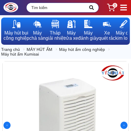
0
Máy hút bụi

Máy

Tháp

Máy

Máy

Xe

Máy dò

công nghiệp
chà sàn
giải nhiệt
rửa xe
đánh giày
quét rác
kim loạ
Trang chủ
MÁY HÚT ẨM
Máy hút ẩm công nghiệp
Máy hút ẩm Kumisai