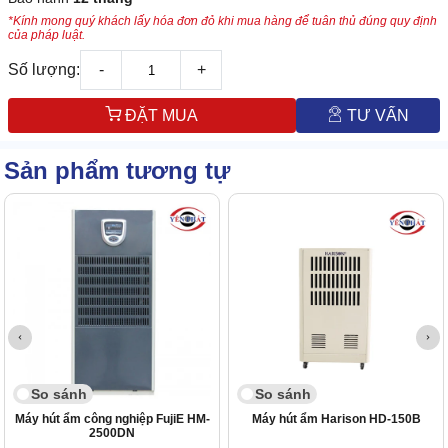
*Kính mong quý khách lấy hóa đơn đỏ khi mua hàng để tuân thủ đúng quy định
của pháp luật.
Số lượng:
-
+
ĐẶT MUA
TƯ VẤN
Sản phẩm tương tự
So sánh
So sánh
Máy hút ẩm công nghiệp FujiE HM-
Máy hút ẩm Harison HD-150B
2500DN