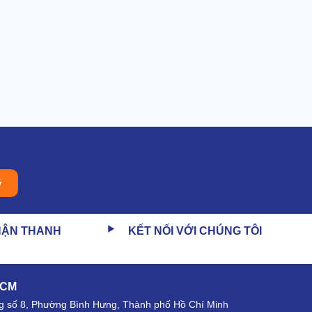
ý
HẬN THANH
KẾT NỐI VỚI CHÚNG TÔI
HCM
 số 8, Phường Bình Hưng, Thành phố Hồ Chí Minh