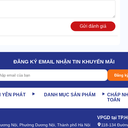
Gửi đánh giá
ĐĂNG KÝ EMAIL NHẬN TIN KHUYẾN MÃI
hỉ có khí khô thoát ra, vì thế mà đảm bảo chất lượng các
Đăng k
 hút ẩm FujiE DY-6180EB lại có độ ồn nhỏ, vận hành êm
N YÊN PHÁT
DANH MỤC SẢN PHẨM
CHẤP N
TOÁN
anh.
VPGD tại TP.
vuông vắn đẹp mắt, phù hợp cho nhiều không gian.
 Dương Nội, Phường Dương Nội, Thành phố Hà Nội
118-134 Đường