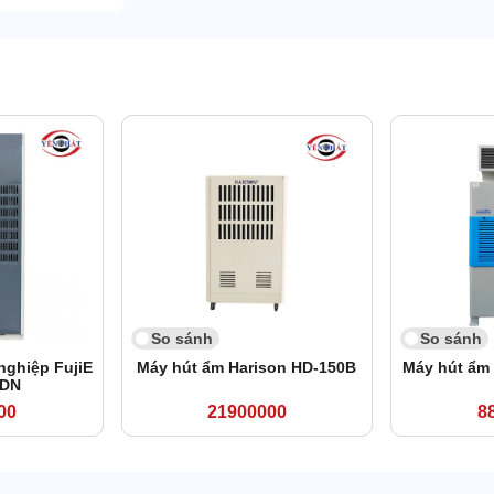
So sánh
So sánh
nghiệp FujiE
Máy hút ẩm Harison HD-150B
Máy hút ẩm
0DN
00
21900000
8