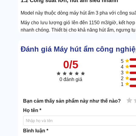
1.2 Công suất lớn, hút ẩm siêu nhanh
Model này thuộc dòng máy hút ẩm 3 pha với công su
Máy cho lưu lượng gió lên đên 1150 m3/giờ, kết hợ
nhanh chóng. Thiết bị cho khả năng hút ẩm, ngưng tụ 
Đánh giá Máy hút ẩm công nghiệ
0/5
5
4
3
2
0 đánh giá
1
1 
Bạn cảm thấy sản phẩm này như thế nào?
Họ tên *
Bình luận *