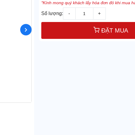
*Kính mong quý khách lấy hóa đơn đỏ khi mua hà
Số lượng:
-
+
ĐẶT MUA