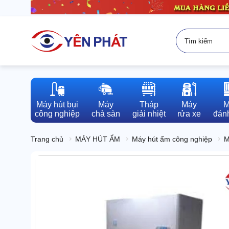
Máy hút bụi

Máy

Tháp

Máy

M
công nghiệp
chà sàn
giải nhiệt
rửa xe
đánh
Trang chủ
MÁY HÚT ẨM
Máy hút ẩm công nghiệp
M