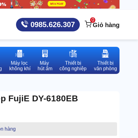
0
0985.626.307
Giỏ hàng
Máy lọc 

Máy 

Thiết bị

Thiết bị

g
không khí
hút ẩm
công nghiệp
văn phòng
ệp FujiE DY-6180EB
n hàng