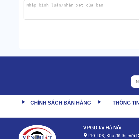
Hơi ẩm trong không khí bị giữ lại dưới dạng nước, c
thiết bị, hàng hóa,...
1.3 Vận hành êm, kết cấu sang xịn
Dù là dòng máy công nghiệp những những chiếc máy
CHÍNH SÁCH BÁN HÀNG
THÔNG TI
với chỉ số độ ồn <60dB.
Vì thế, không gây ảnh hưởng đến mọi người xung qu
VPGD tại Hà Nội
Máy hút hơi ẩm công suất lớn
có kết cấu hình hộp 
L10-L06, Khu đô thị mới