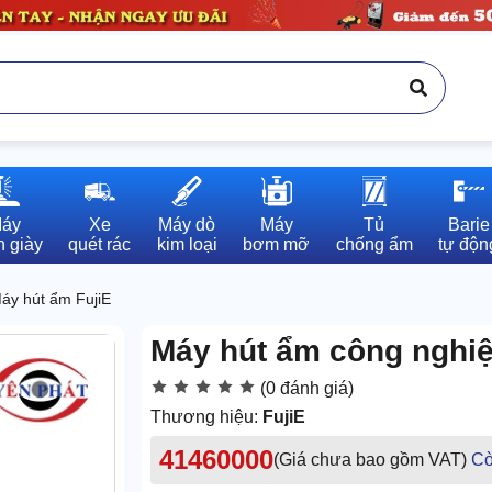
áy

Xe

Máy dò

Máy

Tủ

Barie

 giày
quét rác
kim loại
bơm mỡ
chống ẩm
tự độn
áy hút ẩm FujiE
Máy hút ẩm công nghi
(0 đánh giá)
Thương hiệu:
FujiE
41460000
(Giá chưa bao gồm VAT)
Cò