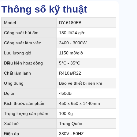
Thông số kỹ thuật
Model
DY-6180EB
Công suất hút ẩm
180 lít/24 giờ
Công suất làm việc
2400 - 3000W
Lưu lượng gió
1150 m3/giờ
Điều kiện hoạt động
5°C - 35°C
Chất làm lạnh
R410a/R22
Ứng dụng
Bảo vệ thiết bị nén khí
Độ ồn
<60dB
Kích thước sản phẩm
450 x 650 x 1440mm
Trọng lượng sản phẩm
100 Kg
Xuất xứ
Trung Quốc
Điện áp
380V - 50HZ