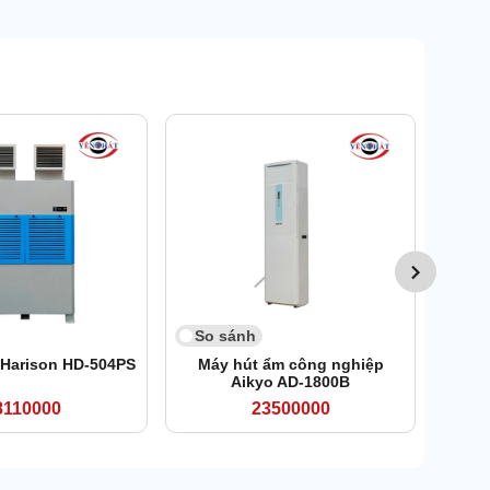
So 
Máy 
So sánh
 Harison HD-504PS
Máy hút ẩm công nghiệp
Aikyo AD-1800B
8110000
23500000