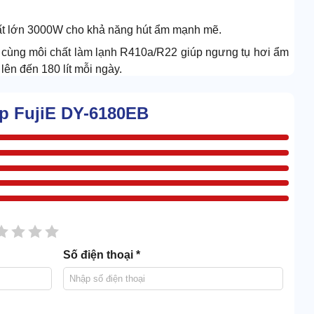
ất lớn 3000W cho khả năng hút ẩm mạnh mẽ.
p cùng môi chất làm lạnh R410a/R22 giúp ngưng tụ hơi ẩm
lên đến 180 lít mỗi ngày.
p FujiE DY-6180EB
sao
2 sao
3 sao
4 sao
5 sao
Số điện thoại *