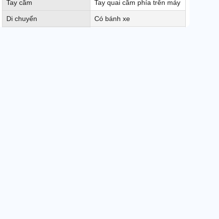
Tay cầm
Tay quai cầm phía trên máy
Di chuyển
Có bánh xe
Độ ồn
46dB
Kích thước đóng gói
425 x 310 x 665mm
Kích thước sản phẩm
402 x 260 x 610mm
Trọng lượng sản phẩm
15.8 Kg
Trọng lượng đóng gói
17,5 Kg
Công nghệ hút ẩm
Nhật Bản
Xuất xứ
Chính hãng