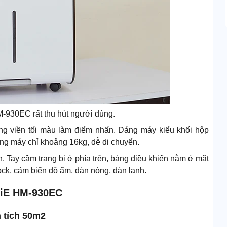
M-930EC rất thu hút người dùng.
ng viền tối màu làm điểm nhấn. Dáng máy kiểu khối hộp
ng máy chỉ khoảng 16kg, dễ di chuyển.
Tay cầm trang bị ở phía trên, bảng điều khiển nằm ở mặt
ock, cảm biến độ ẩm, dàn nóng, dàn lạnh.
ujiE HM-930EC
n tích 50m2