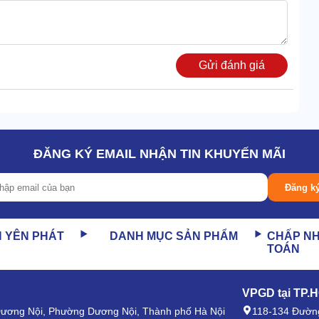
Gửi đánh giá
ng 50m2, độ ẩm tiêu chuẩn.
hút ẩm FujiE
đã đưa ngưỡng ẩm không gian về mức lý
à trơn trượt, tường đổ mồ hôi, quần áo lâu khô được loại
ĐĂNG KÝ EMAIL NHẬN TIN KHUYẾN MÃI
ển.
Đăng k
N YÊN PHÁT
DANH MỤC SẢN PHẨM
CHẤP N
TOÁN
VPGD tại TP.
 Dương Nội, Phường Dương Nội, Thành phố Hà Nội
118-134 Đường