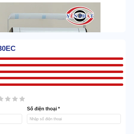
930EC
sao
2 sao
3 sao
4 sao
5 sao
Số điện thoại *