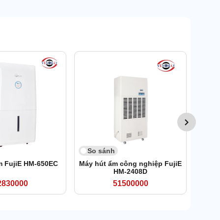
So 
Máy 
So sánh
m FujiE HM-650EC
Máy hút ẩm công nghiệp FujiE
HM-2408D
2830000
51500000