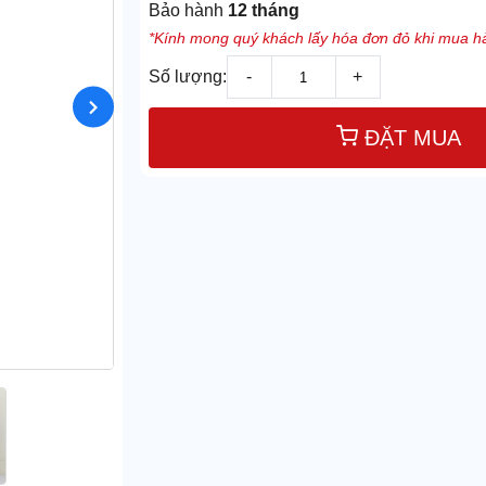
Bảo hành
12 tháng
*Kính mong quý khách lấy hóa đơn đỏ khi mua hà
Số lượng:
-
+
ĐẶT MUA