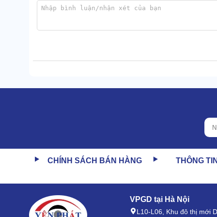
FujiE HM-930EC hút ẩm tối đa 30 - 35 lít/ngày ở phò
Chỉ sau một thời gian ngắn vận hành, thiết bị
máy 
tưởng, tạo cảm giác khô thoáng.
Khi độ ẩm được kiểm soát tốt, các hiện tượng sàn nh
bỏ. Nấm mốc, vi khuẩn không có điều kiện để phát tri
2.2. Vận hành đa chế độ, tiết kiệm điện
CHÍNH SÁCH BÁN HÀNG
THÔNG TI
VPGD tại Hà Nội
L10-L06, Khu đô thị mới