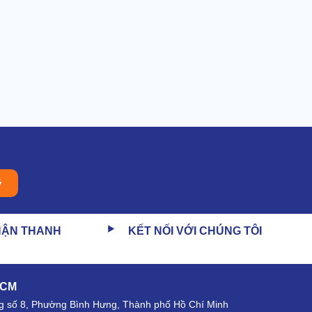
ý
HẬN THANH
KẾT NỐI VỚI CHÚNG TÔI
HCM
 số 8, Phường Bình Hưng, Thành phố Hồ Chí Minh