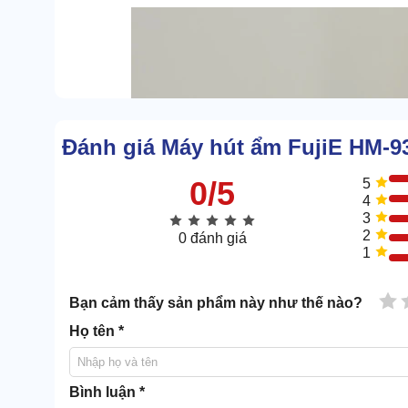
Đánh giá Máy hút ẩm FujiE HM-
0/5
5
4
3
2
0 đánh giá
1
1 
Bạn cảm thấy sản phẩm này như thế nào?
Họ tên *
Bình luận *