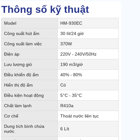
Thông số kỹ thuật
Model
HM-930EC
Công suất hút ẩm
30 lít/24 giờ
Công suất làm việc
370W
Điện áp
220V - 240V/50Hz
Lưu lượng gió
190 m3/giờ
Điều khiển độ ẩm
40% - 80%
Hiển thị độ ẩm
Có
Điều kiện hoạt động
5°C - 35°C
Chất làm lạnh
R410a
Cơ chế
Thoát nước liên tục
Dung tích bình chứa
6 Lít
nước