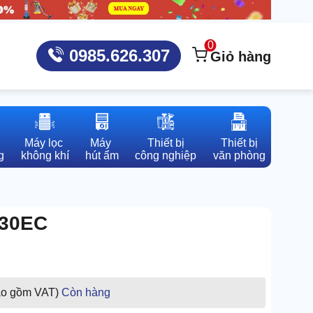
0
0985.626.307
Giỏ hàng
Máy lọc 

Máy 

Thiết bị

Thiết bị

g
không khí
hút ẩm
công nghiệp
văn phòng
930EC
ao gồm VAT)
Còn hàng