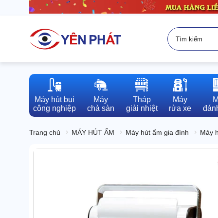
Máy hút bụi

Máy

Tháp

Máy

M
công nghiệp
chà sàn
giải nhiệt
rửa xe
đánh
Trang chủ
MÁY HÚT ẨM
Máy hút ẩm gia đình
Máy h