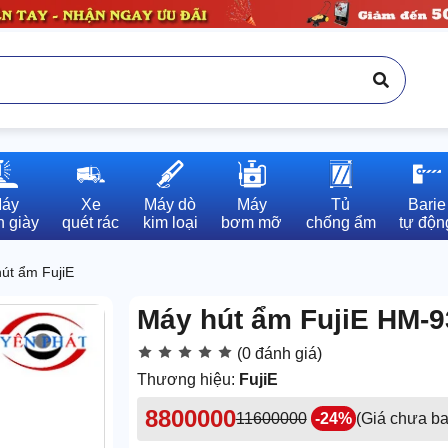
áy

Xe

Máy dò

Máy

Tủ

Barie

 giày
quét rác
kim loại
bơm mỡ
chống ẩm
tự độn
út ẩm FujiE
Máy hút ẩm FujiE HM-
(0 đánh giá)
Thương hiệu:
FujiE
8800000
11600000
-24%
(Giá chưa b