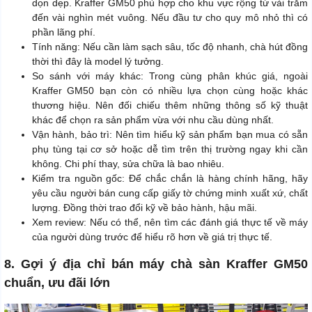
dọn dẹp. Kraffer GM50 phù hợp cho khu vực rộng từ vài trăm
đến vài nghìn mét vuông. Nếu đầu tư cho quy mô nhỏ thì có
phần lãng phí.
Tính năng: Nếu cần làm sạch sâu, tốc độ nhanh, chà hút đồng
thời thì đây là model lý tưởng.
So sánh với máy khác: Trong cùng phân khúc giá, ngoài
Kraffer GM50 bạn còn có nhiều lựa chọn cùng hoặc khác
thương hiệu. Nên đối chiếu thêm những thông số kỹ thuật
khác để chọn ra sản phẩm vừa với nhu cầu dùng nhất.
Vận hành, bảo trì: Nên tìm hiểu kỹ sản phẩm bạn mua có sẵn
phụ tùng tại cơ sở hoặc dễ tìm trên thị trường ngay khi cần
không. Chi phí thay, sửa chữa là bao nhiêu.
Kiểm tra nguồn gốc: Để chắc chắn là hàng chính hãng, hãy
yêu cầu người bán cung cấp giấy tờ chứng minh xuất xứ, chất
lượng. Đồng thời trao đổi kỹ về bảo hành, hậu mãi.
Xem review: Nếu có thể, nên tìm các đánh giá thực tế về máy
của người dùng trước để hiểu rõ hơn về giá trị thực tế.
8. Gợi ý địa chỉ bán máy chà sàn Kraffer GM50
chuẩn, ưu đãi lớn