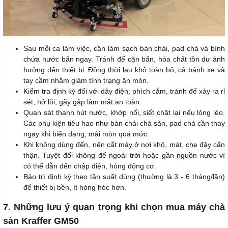
Sau mỗi ca làm việc, cần làm sạch bàn chải, pad chà và bình
chứa nước bẩn ngay. Tránh để cặn bẩn, hóa chất tồn dư ảnh
hưởng đến thiết bị. Đồng thời lau khô toàn bộ, cả bánh xe và
tay cầm nhằm giảm tình trạng ăn mòn.
Kiểm tra định kỳ đối với dây điện, phích cắm, tránh để xảy ra rỉ
sét, hở lõi, gãy gập làm mất an toàn.
Quan sát thanh hút nước, khớp nối, siết chặt lại nếu lỏng lẻo.
Các phụ kiện tiêu hao như bàn chải chà sàn, pad chà cần thay
ngay khi biến dạng, mài mòn quá mức.
Khi không dùng đến, nên cất máy ở nơi khô, mát, che đậy cẩn
thận. Tuyệt đối không để ngoài trời hoặc gần nguồn nước vì
có thể dẫn đến chập điện, hỏng động cơ.
Bảo trì định kỳ theo tần suất dùng (thường là 3 - 6 tháng/lần)
để thiết bị bền, ít hỏng hóc hơn.
7. Những lưu ý quan trọng khi chọn mua máy chà
sàn Kraffer GM50