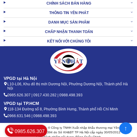
CHÍNH SÁCH BÁN HÀNG
THÔNG TIN YÊN PHÁT
DANH MỤC SẢN PHẨM
CHẤP NHẬN THANH TOÁN
KẾT NỐI VỚI CHÚNG TÔI
VPGD tại Hà Nội
L10-L06, Khu đô thị mới Dương Nội, Phường Dương Nội, Thành phố Hà
Nội
0985.626.307 | 0917.430.282 | 0988.498.393
VPGD tại TP.HCM
118-134 Đường số 8, Phường Bình Hưng, Thành phố Hồ Chí Minh
0966.631.546 | 0988.498.393
↑
Bản quyền 2020 - 2026 – © Công ty TNHH Xuất nhập khẩu thương mại Yên Phát
0985.626.307
Mã số thuế: 0105904394 do Sở KH&ĐT TP Hà Nội cấp ngày 30/05/2012
Chịu trách nhiệm nội dung: Đặng Quốc Chinh