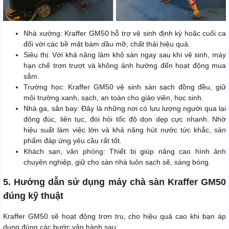
Nhà xưởng: Kraffer GM50 hỗ trợ vệ sinh định kỳ hoặc cuối ca
đối với các bề mặt bám dầu mỡ, chất thải hiệu quả.
Siêu thị: Với khả năng làm khô sàn ngay sau khi vệ sinh, máy
hạn chế trơn trượt và không ảnh hưởng đến hoạt động mua
sắm.
Trường học: Kraffer GM50 vệ sinh sàn sạch đồng đều, giữ
môi trường xanh, sạch, an toàn cho giáo viên, học sinh.
Nhà ga, sân bay: Đây là những nơi có lưu lượng người qua lại
đông đúc, liên tục, đòi hỏi tốc độ dọn dẹp cực nhanh. Nhờ
hiệu suất làm việc lớn và khả năng hút nước tức khắc, sản
phẩm đáp ứng yêu cầu rất tốt.
Khách sạn, văn phòng: Thiết bị giúp nâng cao hình ảnh
chuyên nghiệp, giữ cho sàn nhà luôn sạch sẽ, sáng bóng.
5. Hướng dẫn sử dụng máy chà sàn Kraffer GM50
đúng kỹ thuật
Kraffer GM50 sẽ hoạt động trơn tru, cho hiệu quả cao khi bạn áp
dụng đúng các bước vận hành sau: