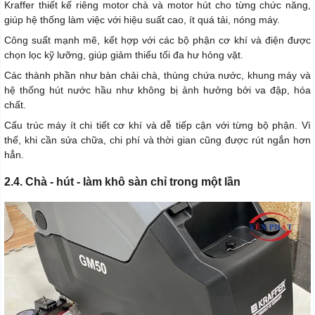
Kraffer thiết kế riêng motor chà và motor hút cho từng chức năng,
giúp hệ thống làm việc với hiệu suất cao, ít quá tải, nóng máy.
Công suất mạnh mẽ, kết hợp với các bộ phận cơ khí và điện được
chọn lọc kỹ lưỡng, giúp giảm thiểu tối đa hư hỏng vặt.
Các thành phần như bàn chải chà, thùng chứa nước, khung máy và
hệ thống hút nước hầu như không bị ảnh hưởng bởi va đập, hóa
chất.
Cấu trúc máy ít chi tiết cơ khí và dễ tiếp cận với từng bộ phận. Vì
thế, khi cần sửa chữa, chi phí và thời gian cũng được rút ngắn hơn
hẳn.
2.4. Chà - hút - làm khô sàn chỉ trong một lần