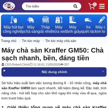
0
Máy hút bụi

Máy

Tháp

Máy

Máy

Xe

Máy dò

công nghiệp
chà sàn
giải nhiệt
rửa xe
đánh giày
quét rác
kim loạ
Trang chủ
Tin tức máy
Tin tức máy chà sàn
Máy chà sàn Kraffer GM50: Chà
sạch nhanh, bền, đáng tiền
CEO Robert Chinh
11:16:01 11/05/2026
357
Nội dung chính
Sở hữu hiệu suất làm việc tương đương 8 - 10 nhân công,
máy chà
sàn Kraffer GM50
làm sạch nhanh, tiết kiệm đáng kể. Đặc biệt, tính
năng chà - hút kết hợp cho sàn khô ngay khi máy vừa đi qua, ngừa
trơn trượt hiệu quả.
1. Giới thiệu tổng quan về máy chà sàn Kraffer