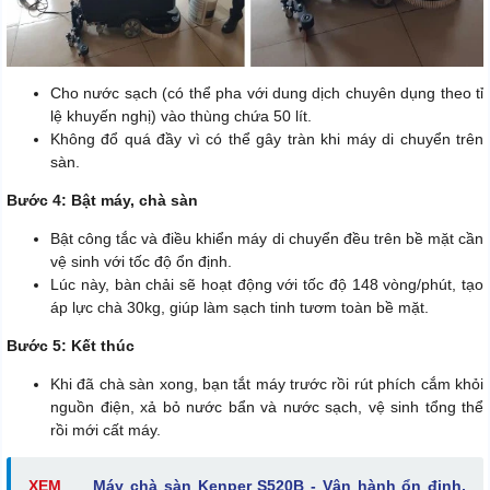
Cho nước sạch (có thể pha với dung dịch chuyên dụng theo tỉ
lệ khuyến nghị) vào thùng chứa 50 lít.
Không đổ quá đầy vì có thể gây tràn khi máy di chuyển trên
sàn.
Bước 4: Bật máy, chà sàn
Bật công tắc và điều khiển máy di chuyển đều trên bề mặt cần
vệ sinh với tốc độ ổn định.
Lúc này, bàn chải sẽ hoạt động với tốc độ 148 vòng/phút, tạo
áp lực chà 30kg, giúp làm sạch tinh tươm toàn bề mặt.
Bước 5: Kết thúc
Khi đã chà sàn xong, bạn tắt máy trước rồi rút phích cắm khỏi
nguồn điện, xả bỏ nước bẩn và nước sạch, vệ sinh tổng thể
rồi mới cất máy.
XEM
Máy chà sàn Kenper S520B - Vận hành ổn định,