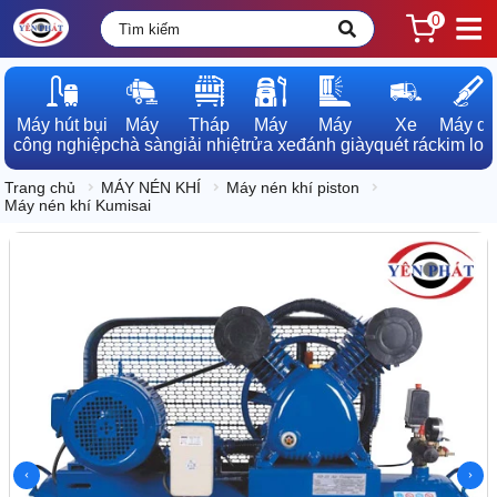
0
Máy hút bụi

Máy

Tháp

Máy

Máy

Xe

Máy dò

công nghiệp
chà sàn
giải nhiệt
rửa xe
đánh giày
quét rác
kim loạ
Trang chủ
MÁY NÉN KHÍ
Máy nén khí piston
Máy nén khí Kumisai