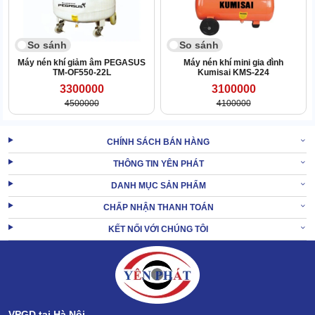
So sánh
So sánh
Máy nén khí giảm âm PEGASUS
Máy nén khí mini gia đình
TM-OF550-22L
Kumisai KMS-224
3300000
3100000
4500000
4100000
CHÍNH SÁCH BÁN HÀNG
THÔNG TIN YÊN PHÁT
DANH MỤC SẢN PHẨM
CHẤP NHẬN THANH TOÁN
KẾT NỐI VỚI CHÚNG TÔI
Do đó, nếu thấy có sự cố bất thường, máy sẽ tự ngắt để bảo vệ
chính nó và người sử dụng.
Mức giá niêm yết không thể hợp lý hơn
VPGD tại Hà Nội