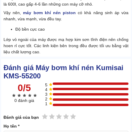
là 600l, cao gấp 4-6 lần những con máy cỡ nhỏ.
Vậy nên,
máy bơm khí nén piston
có khả năng sinh áp vừa
nhanh, vừa mạnh, vừa đều tay.
Độ bền cực cao
Lớp vỏ ngoài của máy được mạ hợp kim sơn tĩnh điện nên chống
hoen rỉ cực tốt. Các linh kiện bên trong đều được tối ưu bằng vật
liệu chất lượng cao.
Đánh giá Máy bơm khí nén Kumisai
KMS-55200
0/5
5
4
3
2
0 đánh giá
1
1 sao
2 sao
3 sao
4 sao
5 sao
Đánh giá của bạn
Họ tên *