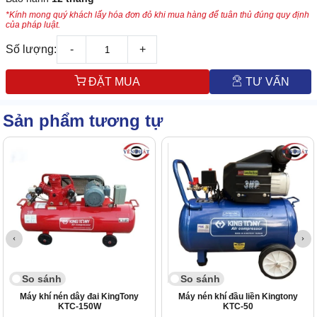
*Kính mong quý khách lấy hóa đơn đỏ khi mua hàng để tuân thủ đúng quy định
của pháp luật.
Số lượng:
-
+
ĐẶT MUA
TƯ VẤN
Sản phẩm tương tự
So sánh
So sánh
Máy khí nén dây đai KingTony
Máy nén khí đầu liền Kingtony
KTC-150W
KTC-50