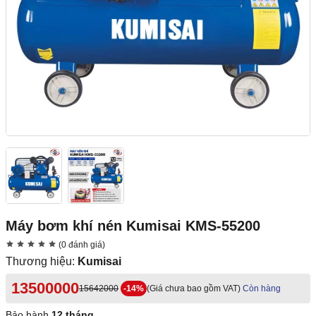
Máy bơm khí nén Kumisai KMS-55200
(0 đánh giá)
Thương hiệu:
Kumisai
13500000
15642000
-14%
(Giá chưa bao gồm VAT)
Còn hàng
Bảo hành
12 tháng