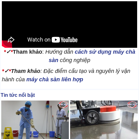
*
✓
*
Tham khảo
:
Hướng dẫn
cách sử dụng máy chà
sàn
công nghiệp
*
✓
*
Tham khảo
: Đặc điểm cấu tạo và nguyên lý vận
hành của
máy chà sàn liên hợp
Tin tức nổi bật