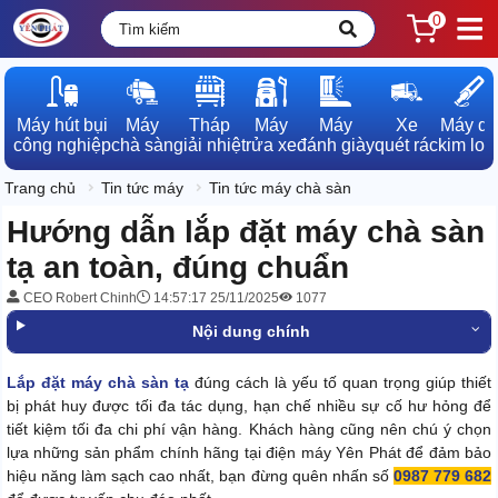
0
Máy hút bụi

Máy

Tháp

Máy

Máy

Xe

Máy dò

công nghiệp
chà sàn
giải nhiệt
rửa xe
đánh giày
quét rác
kim loạ
Trang chủ
Tin tức máy
Tin tức máy chà sàn
Hướng dẫn lắp đặt máy chà sàn
tạ an toàn, đúng chuẩn
CEO Robert Chinh
14:57:17 25/11/2025
1077
Nội dung chính
Lắp đặt máy chà sàn tạ
đúng cách là yếu tố quan trọng giúp thiết
bị phát huy được tối đa tác dụng, hạn chế nhiều sự cố hư hỏng để
tiết kiệm tối đa chi phí vận hàng. Khách hàng cũng nên chú ý chọn
lựa những sản phẩm chính hãng tại điện máy Yên Phát để đảm bảo
hiệu năng làm sạch cao nhất, bạn đừng quên nhấn số
0987 779 682