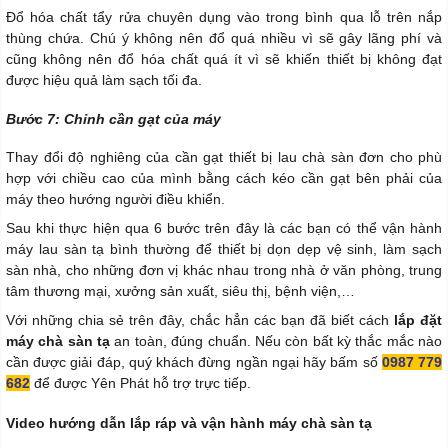
Đổ hóa chất tẩy rửa chuyên dụng vào trong bình qua lỗ trên nắp
thùng chứa. Chú ý không nên đổ quá nhiều vì sẽ gây lãng phí và
cũng không nên đổ hóa chất quá ít vì sẽ khiến thiết bị không đạt
được hiệu quả làm sạch tối đa.
Bước 7: Chỉnh cần gạt của máy
Thay đổi độ nghiêng của cần gạt thiết bị lau chà sàn đơn cho phù
hợp với chiều cao của mình bằng cách kéo cần gạt bên phải của
máy theo hướng người điều khiển.
Sau khi thực hiện qua 6 bước trên đây là các bạn có thể vận hành
máy lau sàn tạ bình thường để thiết bị dọn dẹp vệ sinh, làm sạch
sàn nhà, cho những đơn vị khác nhau trong nhà ở văn phòng, trung
tâm thương mại, xưởng sản xuất, siêu thị, bệnh viện,…
Với những chia sẻ trên đây, chắc hẳn các bạn đã biết cách
lắp đặt
máy chà sàn tạ
an toàn, đúng chuẩn. Nếu còn bất kỳ thắc mắc nào
cần được giải đáp, quý khách đừng ngần ngại hãy bấm số
0987 779
682
để được Yên Phát hỗ trợ trực tiếp.
Video hướng dẫn lắp ráp và vận hành máy chà sàn tạ