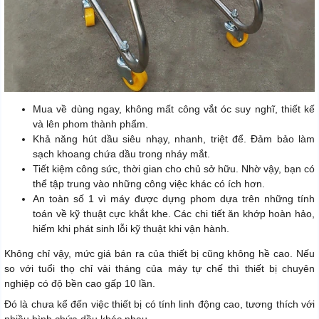
Mua về dùng ngay, không mất công vắt óc suy nghĩ, thiết kế
và lên phom thành phẩm.
Khả năng hút dầu siêu nhạy, nhanh, triệt để. Đảm bảo làm
sạch khoang chứa dầu trong nháy mắt.
Tiết kiệm công sức, thời gian cho chủ sở hữu. Nhờ vậy, bạn có
thể tập trung vào những công việc khác có ích hơn.
An toàn số 1 vì máy được dựng phom dựa trên những tính
toán về kỹ thuật cực khắt khe. Các chi tiết ăn khớp hoàn hảo,
hiếm khi phát sinh lỗi kỹ thuật khi vận hành.
Không chỉ vậy, mức giá bán ra của thiết bị cũng không hề cao. Nếu
so với tuổi thọ chỉ vài tháng của máy tự chế thì thiết bị chuyên
nghiệp có độ bền cao gấp 10 lần.
Đó là chưa kể đến việc thiết bị có tính linh động cao, tương thích với