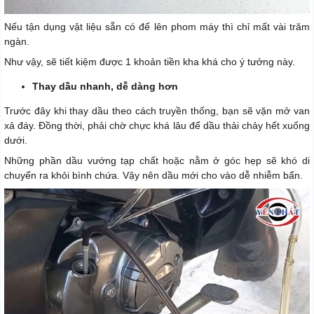
Nếu tận dụng vật liệu sẵn có để lên phom máy thì chỉ mất vài trăm
ngàn.
Như vậy, sẽ tiết kiệm được 1 khoản tiền kha khá cho ý tưởng này.
Thay dầu nhanh, dễ dàng hơn
Trước đây khi thay dầu theo cách truyền thống, bạn sẽ vặn mở van
xả đáy. Đồng thời, phải chờ chực khá lâu để dầu thải chảy hết xuống
dưới.
Những phần dầu vướng tạp chất hoặc nằm ở góc hẹp sẽ khó di
chuyển ra khỏi bình chứa. Vậy nên dầu mới cho vào dễ nhiễm bẩn.