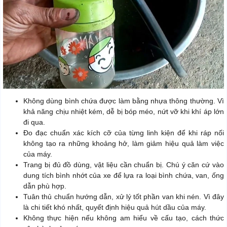
Không dùng bình chứa được làm bằng nhựa thông thường. Vì
khả năng chịu nhiệt kém, dễ bị bóp méo, nứt vỡ khi khí áp lớn
đi qua.
Đo đạc chuẩn xác kích cỡ của từng linh kiện để khi ráp nối
không tạo ra những khoảng hở, làm giảm hiệu quả làm việc
của máy.
Trang bị đủ đồ dùng, vật liệu cần chuẩn bị. Chú ý căn cứ vào
dung tích bình nhớt của xe để lựa ra loại bình chứa, van, ống
dẫn phù hợp.
Tuân thủ chuẩn hướng dẫn, xử lý tốt phần van khi nén. Vì đây
là chi tiết khó nhất, quyết định hiệu quả hút dầu của máy.
Không thực hiện nếu không am hiểu về cấu tạo, cách thức