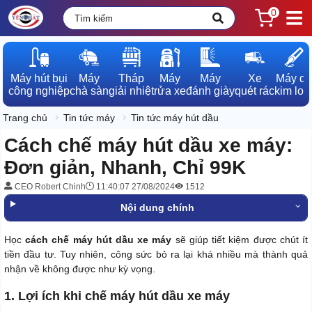
0
Máy hút bụi

Máy

Tháp

Máy

Máy

Xe

Máy dò

công nghiệp
chà sàn
giải nhiệt
rửa xe
đánh giày
quét rác
kim loạ
Trang chủ
Tin tức máy
Tin tức máy hút dầu
Cách chế máy hút dầu xe máy:
Đơn giản, Nhanh, Chỉ 99K
CEO Robert Chinh
11:40:07 27/08/2024
1512
Nội dung chính
Học
cách chế máy hút dầu xe máy
sẽ giúp tiết kiệm được chút ít
tiền đầu tư. Tuy nhiên, công sức bỏ ra lại khá nhiều mà thành quả
nhận về không được như kỳ vọng.
1. Lợi ích khi chế máy hút dầu xe máy