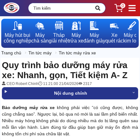
0
Máy hút bụi

Máy

Tháp

Máy

Máy

Xe

Máy dò

công nghiệp
chà sàn
giải nhiệt
rửa xe
đánh giày
quét rác
kim loạ
Trang chủ
Tin tức máy
Tin tức máy rửa xe
Quy trình bảo dưỡng máy rửa
xe: Nhanh, gọn, Tiết kiệm A- Z
CEO Robert Chinh
11:21:00 21/04/2026
2317
Nội dung chính
Bảo dưỡng máy rửa xe
không phải việc “có cũng được, không
cũng chẳng sao”. Ngược lại, bỏ qua nó mới là sai lầm phổ biến nhất.
Nhiều máy hỏng không phải do dùng nhiều mà do bị lãng quên sau
mỗi lần vận hành. Làm đúng từ đầu giúp bạn giữ máy ổn định mà
không tốn chi phí sửa chữa lặt vặt.