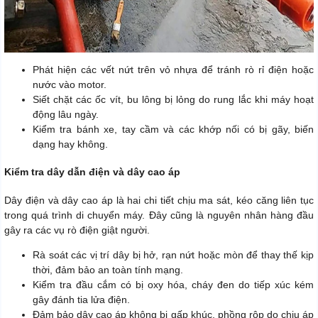
Phát hiện các vết nứt trên vỏ nhựa để tránh rò rỉ điện hoặc
nước vào motor.
Siết chặt các ốc vít, bu lông bị lỏng do rung lắc khi máy hoạt
động lâu ngày.
Kiểm tra bánh xe, tay cầm và các khớp nối có bị gãy, biến
dạng hay không.
Kiểm tra dây dẫn điện và dây cao áp
Dây điện và dây cao áp là hai chi tiết chịu ma sát, kéo căng liên tục
trong quá trình di chuyển máy. Đây cũng là nguyên nhân hàng đầu
gây ra các vụ rò điện giật người.
Rà soát các vị trí dây bị hở, rạn nứt hoặc mòn để thay thế kịp
thời, đảm bảo an toàn tính mạng.
Kiểm tra đầu cắm có bị oxy hóa, cháy đen do tiếp xúc kém
gây đánh tia lửa điện.
Đảm bảo dây cao áp không bị gấp khúc, phồng rộp do chịu áp