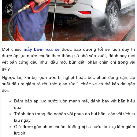
Một chiếc
máy bơm rửa xe
được bảo dưỡng tốt sẽ luôn duy trì
được áp lực nước chuẩn theo thông số nhà sản xuất, đánh bay mọi
vết bẩn cứng đầu như: dầu mỡ, bùn đất, phân chim chỉ trong vài
giây.
Ngược lại, khi bộ lọc nước bị nghẹt hoặc béc phun đóng cặn, áp
suất đầu ra giảm rõ rệt, thời gian rửa 1 chiếc xe có thể kéo dài gấp
đôi.
Đảm bảo áp lực nước luôn mạnh mẽ, đánh bay vết bẩn hiệu
quả.
Tránh tình trạng tắc nghẽn vòi phun do bụi bẩn, cặn vôi tích tụ
lâu ngày.
Giữ được góc phun chuẩn, không bị tia nước tán xạ làm giảm
lực xịt.