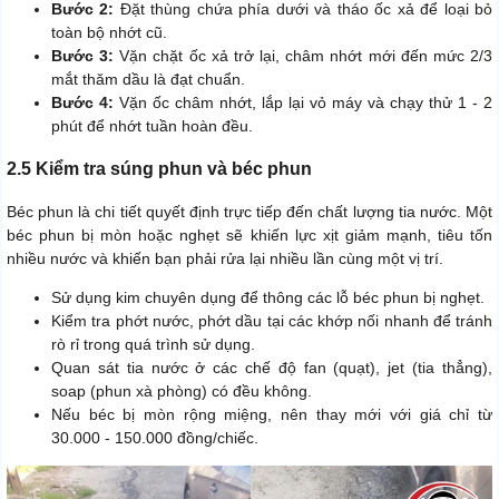
Bước 2:
Đặt thùng chứa phía dưới và tháo ốc xả để loại bỏ
toàn bộ nhớt cũ.
Bước 3:
Vặn chặt ốc xả trở lại, châm nhớt mới đến mức 2/3
mắt thăm dầu là đạt chuẩn.
Bước 4:
Vặn ốc châm nhớt, lắp lại vỏ máy và chạy thử 1 - 2
phút để nhớt tuần hoàn đều.
2.5 Kiểm tra súng phun và béc phun
Béc phun là chi tiết quyết định trực tiếp đến chất lượng tia nước. Một
béc phun bị mòn hoặc nghẹt sẽ khiến lực xịt giảm mạnh, tiêu tốn
nhiều nước và khiến bạn phải rửa lại nhiều lần cùng một vị trí.
Sử dụng kim chuyên dụng để thông các lỗ béc phun bị nghẹt.
Kiểm tra phớt nước, phớt dầu tại các khớp nối nhanh để tránh
rò rỉ trong quá trình sử dụng.
Quan sát tia nước ở các chế độ fan (quạt), jet (tia thẳng),
soap (phun xà phòng) có đều không.
Nếu béc bị mòn rộng miệng, nên thay mới với giá chỉ từ
30.000 - 150.000 đồng/chiếc.