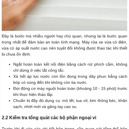
Đây là bước mà nhiều người hay chủ quan, nhưng lại là bước quan
trọng nhất để đảm bảo an toàn tính mạng. Máy rửa xe vừa có điện,
vừa có áp suất nước cao nên tuyệt đối không được thao tác khi thiết
bị chưa ổn định.
Ngắt hoàn toàn kết nối điện bằng cách rút phích cắm, không
chỉ dừng ở việc tắt công tắc.
Xả hết áp lực nước còn tồn đọng trong dây phun bằng cách
bóp cò súng đến khi không còn tia nước.
Đợi động cơ máy nguội hoàn toàn (khoảng 10 - 15 phút) trước
khi thực hiện tháo lắp.
Chuẩn bị đầy đủ dụng cụ: mỏ lết, tua vít, kim thông béc, khăn
sạch, nhớt mới và găng tay cao su.
2.2 Kiểm tra tổng quát các bộ phận ngoại vi
Trước khi đi vào các chi tiết bên trong, cần quan sát tổng thể bên